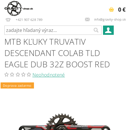
0 €
info@gravity-shop.sk
+421 907 628 789
MTB KĽUKY TRUVATIV
DESCENDANT COLAB TLD
EAGLE DUB 32Z BOOST RED
Neohodnotené
Doprava zadarmo