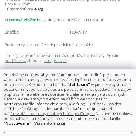
široké 148mm
- Hmotnosť: cca
487g
Stredové zloženie
ku kľukám sa predáva samostatne
Značka
TRUVATIV
Buďte prvý, kto napíše príspevok k tejto položke.
Len registrovaní používatelia môžu pridávať príspevky. Prosím
prihláste sa
alebo sa
zaregistrujte
.
Buďte prvý, kto napíše príspevok k tejto položke.
Používáme cookies, aby sme Vám umožnili pohodlné prehliadanie
webu a vďaka analýze webu neustále zlepšovali jeho funkcie, výkon a
Len registrovaní používatelia môžu pridávať hodnotenie. Prosím
použiteľnosť. Kliknutím na tlačítko
"Súhlasím"
vyjadríte svoj súhlas s
prihláste sa
alebo sa
zaregistrujte
.
používaním súborov cookies a s používaním a odovzdávaním údajov
o správaní na webe pre zobrazenie cielenej reklamy na sociálnych
sieťach a v reklamných sieťach na ďalších weboch našich
partnerov.
Ďalšie informácie o tom, ako fungujú súbory Cookies
tretích strán Google a ako narábajú s vašimi údajmi, nájdete
na:
Pravidlách ochrany osobných údajov Google.
Nastavenie cookies,
personalizáciu a reklamy si môžete zmeniť po kliknutí na tlačítko
"Nastavenie"
.
Viac informácií
Shoptet.sk