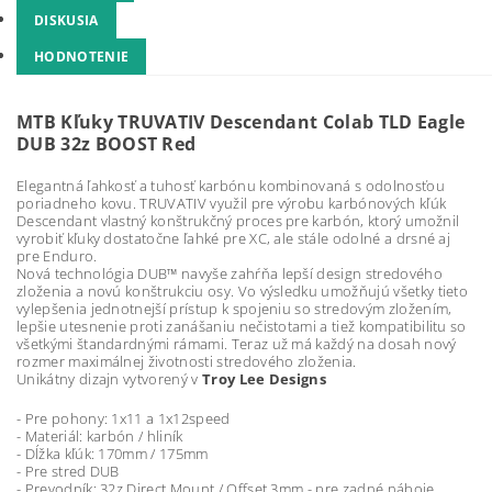
DISKUSIA
HODNOTENIE
MTB Kľuky TRUVATIV Descendant Colab TLD Eagle
DUB 32z BOOST Red
Elegantná ľahkosť a tuhosť karbónu kombinovaná s odolnosťou
poriadneho kovu. TRUVATIV využil pre výrobu karbónových kľúk
Descendant vlastný konštrukčný proces pre karbón, ktorý umožnil
vyrobiť kľuky dostatočne ľahké pre XC, ale stále odolné a drsné aj
pre Enduro.
Nová technológia DUB™ navyše zahŕňa lepší design stredového
zloženia a novú konštrukciu osy. Vo výsledku umožňujú všetky tieto
vylepšenia jednotnejší prístup k spojeniu so stredovým zložením,
lepšie utesnenie proti zanášaniu nečistotami a tiež kompatibilitu so
všetkými štandardnými rámami. Teraz už má každý na dosah nový
rozmer maximálnej životnosti stredového zloženia.
Unikátny dizajn vytvorený v
Troy Lee Designs
- Pre pohony: 1x11 a 1x12speed
- Materiál: karbón / hliník
- Dĺžka kľúk: 170mm / 175mm
- Pre stred DUB
- Prevodník: 32z Direct Mount / Offset 3mm - pre zadné náboje