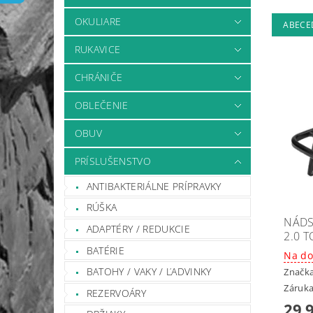
OKULIARE
ABECE
RUKAVICE
CHRÁNIČE
OBLEČENIE
OBUV
PRÍSLUŠENSTVO
ANTIBAKTERIÁLNE PRÍPRAVKY
RÚŠKA
NÁDS
ADAPTÉRY / REDUKCIE
2.0 T
BATÉRIE
Na do
BATOHY / VAKY / ĽADVINKY
Značk
Záruka
REZERVOÁRY
29,