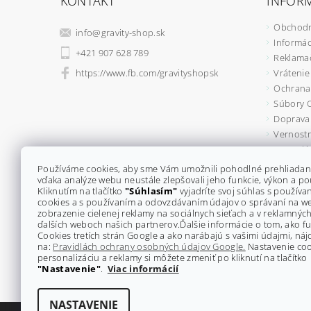
KONTAKT
INFORM
Obchodn
info
@
gravity-shop.sk
Informác
+421 907 628 789
Reklama
https://www.fb.com/gravityshopsk
Vrátenie
Ochrana
Súbory 
Doprava 
Vernostn
Formulá
Kontakty
Používáme cookies, aby sme Vám umožnili pohodlné prehliadan
vďaka analýze webu neustále zlepšovali jeho funkcie, výkon a po
Kliknutím na tlačítko
"Súhlasím"
vyjadríte svoj súhlas s použív
cookies a s používaním a odovzdávaním údajov o správaní na w
zobrazenie cielenej reklamy na sociálnych sieťach a v reklamných
ďalších weboch našich partnerov.
Ďalšie informácie o tom, ako 
Cookies tretích strán Google a ako narábajú s vašimi údajmi, náj
na:
Pravidlách ochrany osobných údajov Google.
Nastavenie coo
personalizáciu a reklamy si môžete zmeniť po kliknutí na tlačítko
"Nastavenie"
.
Viac informácií
NASTAVENIE