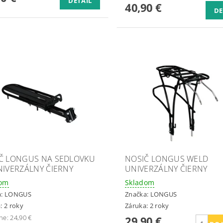
DETAIL
40,90 €
DE
Č LONGUS NA SEDLOVKU
NOSIČ LONGUS WELD
NIVERZÁLNY ČIERNY
UNIVERZÁLNY ČIERNY
dom
Skladom
a:
LONGUS
Značka:
LONGUS
: 2 roky
Záruka: 2 roky
ne:
24,90 €
29,90 €