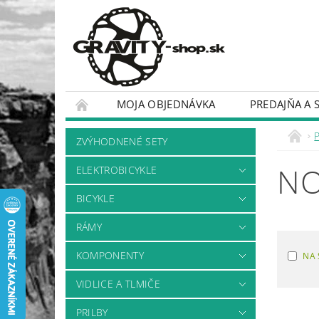
MOJA OBJEDNÁVKA
PREDAJŇA A 
BICYKLE
RÁMY
ZVÝHODNENÉ SETY
NO
ELEKTROBICYKLE
BICYKLE
RÁMY
KOMPONENTY
NA 
VIDLICE A TLMIČE
PRILBY