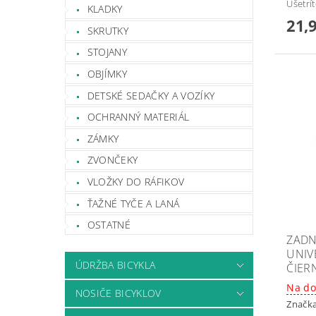
Ušetrí
KLADKY
21,
SKRUTKY
STOJANY
OBJÍMKY
DETSKÉ SEDAČKY A VOZÍKY
OCHRANNÝ MATERIÁL
ZÁMKY
ZVONČEKY
VLOŽKY DO RÁFIKOV
ŤAŽNÉ TYČE A LANÁ
OSTATNÉ
ZADN
UNIVE
ÚDRŽBA BICYKLA
ČIER
Na do
NOSIČE BICYKLOV
Značk