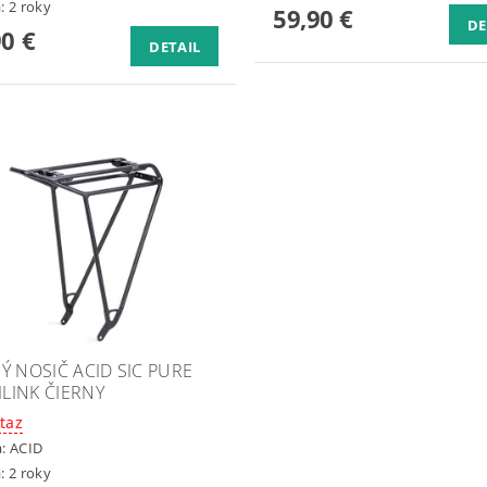
: 2 roky
59,90 €
DE
90 €
DETAIL
Ý NOSIČ ACID SIC PURE
ILINK ČIERNY
taz
a:
ACID
: 2 roky