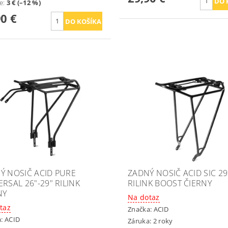
te
:
3 € (–12 %)
90 €
Ý NOSIČ ACID PURE
ZADNÝ NOSIČ ACID SIC 29
RSAL 26"-29" RILINK
RILINK BOOST ČIERNY
NY
Na dotaz
taz
Značka:
ACID
a:
ACID
Záruka: 2 roky