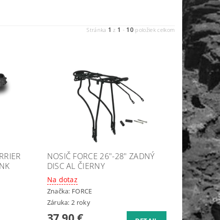
1
1
10
Stránka
z
-
položiek celkom
RRIER
NOSIČ FORCE 26"-28" ZADNÝ
INK
DISC AL ČIERNY
Na dotaz
Značka:
FORCE
Záruka: 2 roky
37,90 €