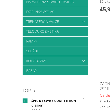
Záruka
NÁRADIE NA STAVBU TRAILOV
45,
DOPLNKY VÝŽIVY
TRENAŽÉRY A VALCE
TELOVÁ KOZMETIKA
RAMPY
SLUŽBY
KOLOBEŽKY
BAZÁR
ZADN
29" R
TOP 5
Na do
ŠPIC DT SWISS COMPETITION
Značk
ČIERNY
Záruka