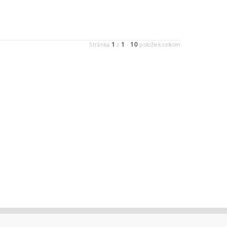
1
1
10
Stránka
z
-
položiek celkom