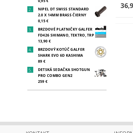
0,95 €
36,
NIPEL DT SWISS STANDARD
2.0 X 14MM BRASS ČIERNY
0,15 €
BRZDOVÉ PLATNIČKY GALFER
FD426 SHIMANO, TEKTRO, TRP
13,90 €
BRZDOVÝ KOTÚČ GALFER
SHARK EVO 6D KASHIMA
89 €
DETSKÁ SEDAČKA SHOTGUN
PRO COMBO GEN2
259 €