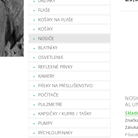
DRŽIAKY
FĽAŠE
KOŠÍKY NA FĽAŠE
KOŠÍKY
NOSIČE
BLATNÍKY
OSVETLENIE
REFLEXNÉ PRVKY
KAMERY
PÁSKY NA PRÍSLUŠENSTVO
POČÍTAČE
NOSI
AL U
PULZMETRE
Skla
KAPSIČKY / KUFRE / TAŠKY
Značk
PUMPY
Záruka
RÝCHLOUPINAKY
Pôvod