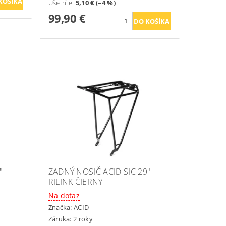
Ušetríte
:
5,10 € (–4 %)
99,90 €
"
ZADNÝ NOSIČ ACID SIC 29"
RILINK ČIERNY
Na dotaz
Značka:
ACID
Záruka: 2 roky