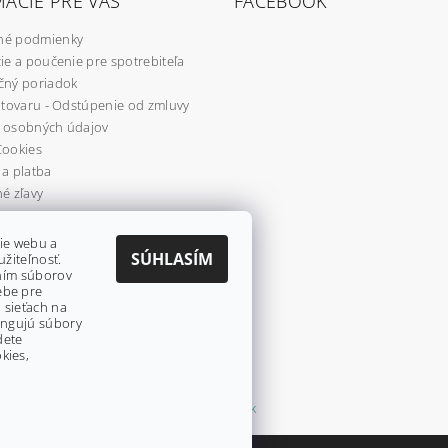
ÁCIE PRE VÁS
FACEBOOK
é podmienky
ie a poučenie pre spotrebiteľa
čný poriadok
 tovaru - Odstúpenie od zmluvy
 osobných údajov
Cookies
a platba
é zľavy
re
ie webu a
SÚHLASÍM
užiteľnosť.
aním súborov
ebe pre
 sieťach na
fungujú súbory
dete
kies,
Shoptet.sk