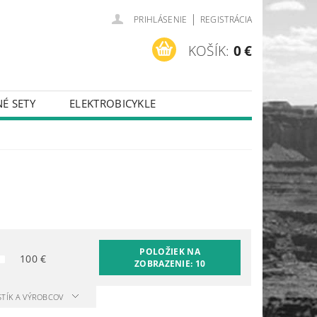
|
PRIHLÁSENIE
REGISTRÁCIA
KOŠÍK:
0 €
É SETY
ELEKTROBICYKLE
POLOŽIEK NA
100
€
ZOBRAZENIE:
10
STÍK A VÝROBCOV