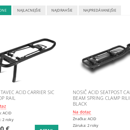
DNE
NAJLACNEJŠIE
NAJDRAHŠIE
NAJPREDÁVANEJŠIE
TAVEC ACID CARRIER SIC
NOSIČ ACID SEATPOST CA
OP RAIL
BEAM SPRING CLAMP RIL
BLACK
taz
Na dotaz
a:
ACID
Značka:
ACID
: 2 roky
Záruka: 2 roky
90 €