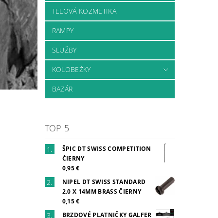
TELOVÁ KOZMETIKA
RAMPY
SLUŽBY
KOLOBEŽKY
BAZÁR
TOP 5
ŠPIC DT SWISS COMPETITION
ČIERNY
0,95 €
NIPEL DT SWISS STANDARD
2.0 X 14MM BRASS ČIERNY
0,15 €
BRZDOVÉ PLATNIČKY GALFER