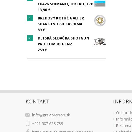
FD426 SHIMANO, TEKTRO, TRP
13,90 €
BRZDOVÝ KOTÚČ GALFER
SHARK EVO 6D KASHIMA
89 €
DETSKÁ SEDAČKA SHOTGUN
PRO COMBO GEN2
259 €
KONTAKT
INFORM
Obchodn
info
@
gravity-shop.sk
Informác
+421 907 628 789
Reklama
https://www.fb.com/gravityshopsk