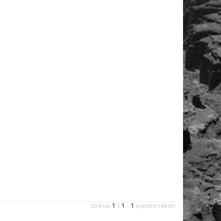
1
1
1
Stránka
z
-
položiek celkom