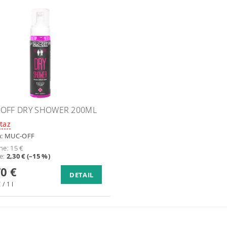
OFF DRY SHOWER 200ML
taz
a:
MUC-OFF
ne:
15 €
te
:
2,30 € (–15 %)
70 €
DETAIL
 / 1 l