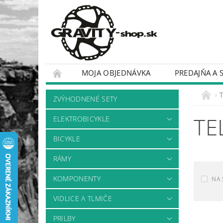
MOJA OBJEDNÁVKA
PREDAJŇA A 
BICYKLE
RÁMY
ZVÝHODNENÉ SETY
TE
ELEKTROBICYKLE
BICYKLE
RÁMY
KOMPONENTY
NA 
VIDLICE A TLMIČE
PRILBY