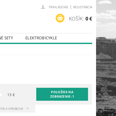
|
PRIHLÁSENIE
REGISTRÁCIA
KOŠÍK:
0 €
É SETY
ELEKTROBICYKLE
POLOŽIEK NA
13
€
ZOBRAZENIE:
1
STÍK A VÝROBCOV