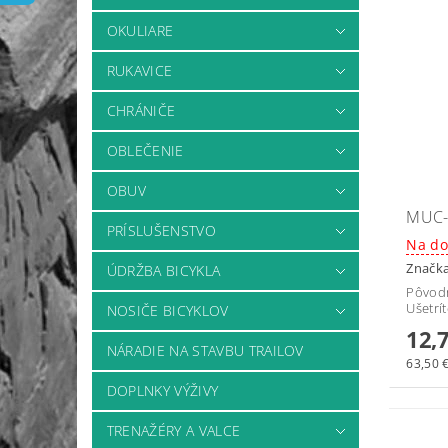
OKULIARE
RUKAVICE
CHRÁNIČE
OBLEČENIE
OBUV
MUC-
PRÍSLUŠENSTVO
Na do
Značk
ÚDRŽBA BICYKLA
Pôvod
Ušetrí
NOSIČE BICYKLOV
12,
NÁRADIE NA STAVBU TRAILOV
63,50 €
DOPLNKY VÝŽIVY
TRENAŽÉRY A VALCE