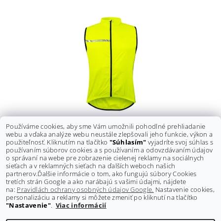
Používáme cookies, aby sme Vám umožnili pohodlné prehliadanie
VESTA FORCE WINDPRO NEPREFÚKAVÁ FLUO
webu a vďaka analýze webu neustále zlepšovali jeho funkcie, výkon a
Pôvodne:
26 €
použiteľnosť. Kliknutím na tlačítko
"Súhlasím"
vyjadríte svoj súhlas s
Ušetríte
:
3,10 € (–11 %)
používaním súborov cookies a s používaním a odovzdávaním údajov
22,90 €
o správaní na webe pre zobrazenie cielenej reklamy na sociálnych
DETAIL
sieťach a v reklamných sieťach na ďalších weboch našich
partnerov.
Ďalšie informácie o tom, ako fungujú súbory Cookies
tretích strán Google a ako narábajú s vašimi údajmi, nájdete
na:
Pravidlách ochrany osobných údajov Google.
Nastavenie cookies,
personalizáciu a reklamy si môžete zmeniť po kliknutí na tlačítko
"Nastavenie"
.
Viac informácií
Shoptet.sk