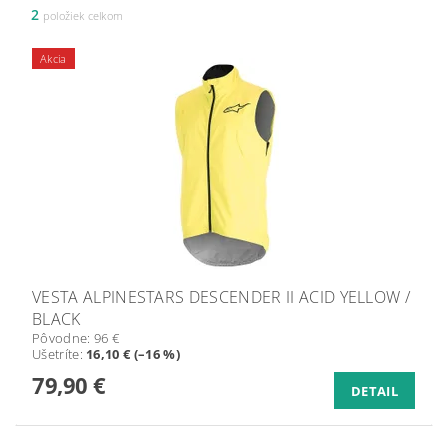
2
položiek celkom
Akcia
VESTA ALPINESTARS DESCENDER II ACID YELLOW /
BLACK
Pôvodne:
96 €
Ušetríte
:
16,10 € (–16 %)
79,90 €
DETAIL