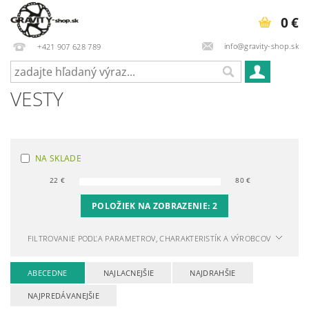
0 €
info@gravity-shop.sk
+421 907 628 789
VESTY
NA SKLADE
22
€
80
€
POLOŽIEK NA ZOBRAZENIE:
2
FILTROVANIE PODĽA PARAMETROV, CHARAKTERISTÍK A VÝROBCOV
ABECEDNE
NAJLACNEJŠIE
NAJDRAHŠIE
NAJPREDÁVANEJŠIE