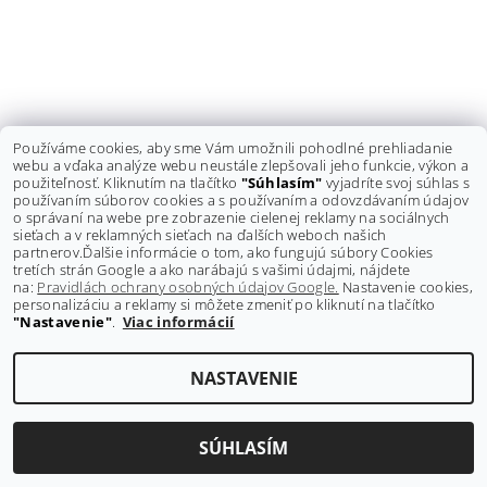
Používáme cookies, aby sme Vám umožnili pohodlné prehliadanie
webu a vďaka analýze webu neustále zlepšovali jeho funkcie, výkon a
použiteľnosť. Kliknutím na tlačítko
"Súhlasím"
vyjadríte svoj súhlas s
používaním súborov cookies a s používaním a odovzdávaním údajov
o správaní na webe pre zobrazenie cielenej reklamy na sociálnych
sieťach a v reklamných sieťach na ďalších weboch našich
Shoptet.sk
partnerov.
Ďalšie informácie o tom, ako fungujú súbory Cookies
tretích strán Google a ako narábajú s vašimi údajmi, nájdete
na:
Pravidlách ochrany osobných údajov Google.
Nastavenie cookies,
personalizáciu a reklamy si môžete zmeniť po kliknutí na tlačítko
Upraviť nastavenie cookies
2026 ©
GRAVITY-shop.sk
, všetky práva vyhradené
"Nastavenie"
.
Viac informácií
Vytvoril Shoptet
NASTAVENIE
SÚHLASÍM