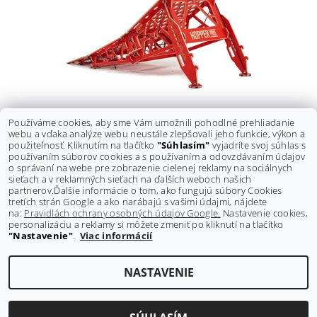
Používáme cookies, aby sme Vám umožnili pohodlné prehliadanie
PRENOSNÁ RAMPA MTB HOPPER PRO
webu a vďaka analýze webu neustále zlepšovali jeho funkcie, výkon a
Pôvodne:
850 €
použiteľnosť. Kliknutím na tlačítko
"Súhlasím"
vyjadríte svoj súhlas s
Ušetríte
:
45,10 € (–5 %)
používaním súborov cookies a s používaním a odovzdávaním údajov
804,90 €
o správaní na webe pre zobrazenie cielenej reklamy na sociálnych
DETAIL
sieťach a v reklamných sieťach na ďalších weboch našich
partnerov.
Ďalšie informácie o tom, ako fungujú súbory Cookies
tretích strán Google a ako narábajú s vašimi údajmi, nájdete
na:
Pravidlách ochrany osobných údajov Google.
Nastavenie cookies,
personalizáciu a reklamy si môžete zmeniť po kliknutí na tlačítko
"Nastavenie"
.
Viac informácií
Shoptet.sk
NASTAVENIE
Upraviť nastavenie cookies
2026 ©
GRAVITY-shop.sk
, všetky práva vyhradené
Vytvoril Shoptet