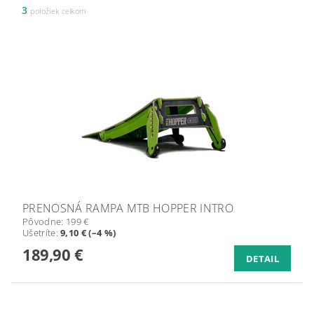
3
položiek celkom
PRENOSNÁ RAMPA MTB HOPPER INTRO
Pôvodne:
199 €
Ušetríte
:
9,10 € (–4 %)
189,90 €
DETAIL