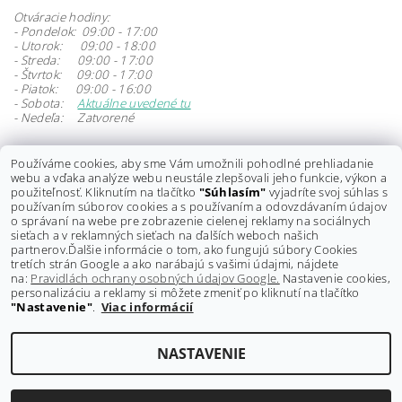
Otváracie hodiny:
- Pondelok: 09:00 - 17:00
- Utorok: 09:00 - 18:00
- Streda: 09:00 - 17:00
- Štvrtok: 09:00 - 17:00
- Piatok: 09:00 - 16:00
- Sobota:
Aktuálne uvedené tu
- Nedeľa: Zatvorené
Prosíme zákazníkov, aby uprednostňovali mailovú komunikáciu viac
Používáme cookies, aby sme Vám umožnili pohodlné prehliadanie
ako telefonickú.
webu a vďaka analýze webu neustále zlepšovali jeho funkcie, výkon a
Z dôvodu časovej zaneprázdnenosti nestíhame vybavovať všetky
použiteľnosť. Kliknutím na tlačítko
"Súhlasím"
vyjadríte svoj súhlas s
telefonáty.
používaním súborov cookies a s používaním a odovzdávaním údajov
Na e-maily sa snažíme odpovedať čo najskôr ako je možné. (max do
o správaní na webe pre zobrazenie cielenej reklamy na sociálnych
24 hodín počas pracovných dní)
sieťach a v reklamných sieťach na ďalších weboch našich
Vopred ďakujeme za pochopenie.
partnerov.
Ďalšie informácie o tom, ako fungujú súbory Cookies
tretích strán Google a ako narábajú s vašimi údajmi, nájdete
na:
Pravidlách ochrany osobných údajov Google.
Nastavenie cookies,
personalizáciu a reklamy si môžete zmeniť po kliknutí na tlačítko
"Nastavenie"
.
Viac informácií
Shoptet.sk
NASTAVENIE
Upraviť nastavenie cookies
2026 ©
GRAVITY-shop.sk
, všetky práva vyhradené