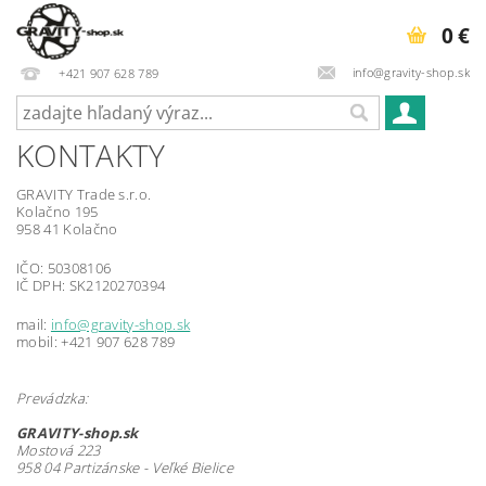
0 €
info@gravity-shop.sk
+421 907 628 789
KONTAKTY
GRAVITY Trade s.r.o.
Kolačno 195
958 41 Kolačno
IČO: 50308106
IČ DPH: SK2120270394
mail:
info@gravity-shop.sk
mobil: +421 907 628 789
Prevádzka:
GRAVITY-shop.sk
Mostová 223
958 04 Partizánske - Veľké Bielice