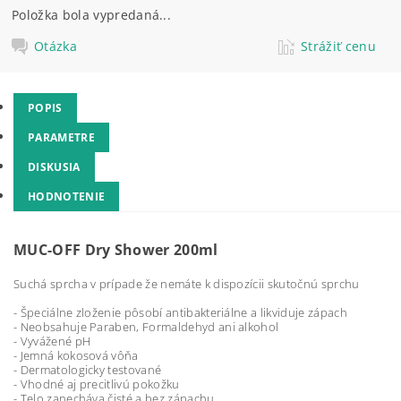
Položka bola vypredaná...
Otázka
Strážiť cenu
POPIS
PARAMETRE
DISKUSIA
HODNOTENIE
MUC-OFF Dry Shower 200ml
Suchá sprcha v prípade že nemáte k dispozícii skutočnú sprchu
- Špeciálne zloženie pôsobí antibakteriálne a likviduje zápach
- Neobsahuje Paraben, Formaldehyd ani alkohol
- Vyvážené pH
- Jemná kokosová vôňa
- Dermatologicky testované
- Vhodné aj precitlivú pokožku
- Telo zanecháva čisté a bez zápachu