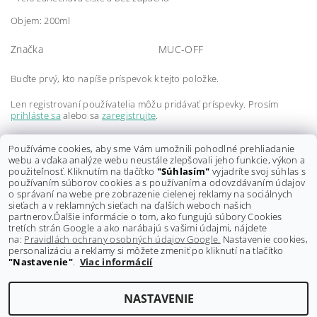
Objem: 200ml
Značka
MUC-OFF
Buďte prvý, kto napíše príspevok k tejto položke.
Len registrovaní používatelia môžu pridávať príspevky. Prosím
prihláste sa
alebo sa
zaregistrujte
.
Buďte prvý, kto napíše príspevok k tejto položke.
Používáme cookies, aby sme Vám umožnili pohodlné prehliadanie
webu a vďaka analýze webu neustále zlepšovali jeho funkcie, výkon a
Len registrovaní používatelia môžu pridávať hodnotenie. Prosím
použiteľnosť. Kliknutím na tlačítko
"Súhlasím"
vyjadríte svoj súhlas s
prihláste sa
alebo sa
zaregistrujte
.
používaním súborov cookies a s používaním a odovzdávaním údajov
o správaní na webe pre zobrazenie cielenej reklamy na sociálnych
sieťach a v reklamných sieťach na ďalších weboch našich
partnerov.
Ďalšie informácie o tom, ako fungujú súbory Cookies
tretích strán Google a ako narábajú s vašimi údajmi, nájdete
na:
Pravidlách ochrany osobných údajov Google.
Nastavenie cookies,
personalizáciu a reklamy si môžete zmeniť po kliknutí na tlačítko
"Nastavenie"
.
Viac informácií
Shoptet.sk
NASTAVENIE
Upraviť nastavenie cookies