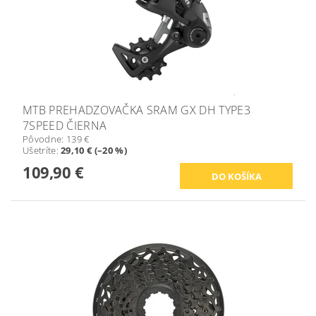
MTB PREHADZOVAČKA SRAM GX DH TYPE3
7SPEED ČIERNA
Pôvodne:
139 €
Ušetríte
:
29,10 € (–20 %)
109,90 €