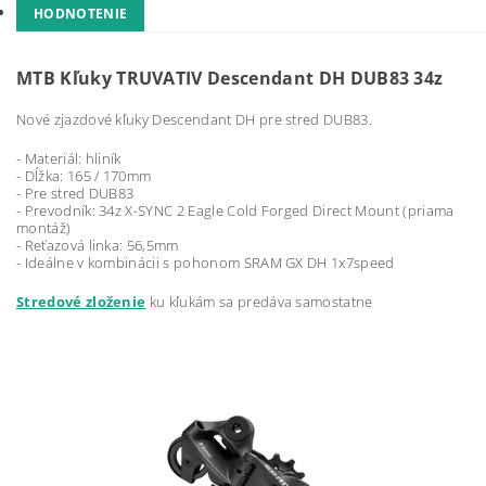
HODNOTENIE
MTB Kľuky TRUVATIV Descendant DH DUB83 34z
Nové zjazdové kľuky Descendant DH pre stred DUB83.
- Materiál: hliník
- Dĺžka: 165 / 170mm
- Pre stred DUB83
- Prevodník: 34z X-SYNC 2 Eagle Cold Forged Direct Mount (priama
montáž)
- Reťazová linka: 56,5mm
- Ideálne v kombinácii s pohonom SRAM GX DH 1x7speed
Stredové zloženie
ku kľukám sa predáva samostatne