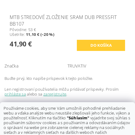
MTB STREDOVÉ ZLOŽENIE SRAM DUB PRESSFIT
BB107
Pôvodne:
53 €
Ušetríte
:
11,10 € (–20 %)
41,90 €
Značka
TRUVATIV
Buďte prvý, kto napíše príspevok k tejto položke.
Len registrovaní používatelia môžu pridávať príspevky. Prosím
prihláste sa
alebo sa
zaregistrujte
.
Buďte prvý, kto napíše príspevok k tejto položke.
Používáme cookies, aby sme Vám umožnili pohodlné prehliadanie
webu a vďaka analýze webu neustále zlepšovali jeho funkcie, výkon a
Len registrovaní používatelia môžu pridávať hodnotenie. Prosím
použiteľnosť. Kliknutím na tlačítko
"Súhlasím"
vyjadríte svoj súhlas s
prihláste sa
alebo sa
zaregistrujte
.
používaním súborov cookies a s používaním a odovzdávaním údajov
o správaní na webe pre zobrazenie cielenej reklamy na sociálnych
sieťach a v reklamných sieťach na ďalších weboch našich