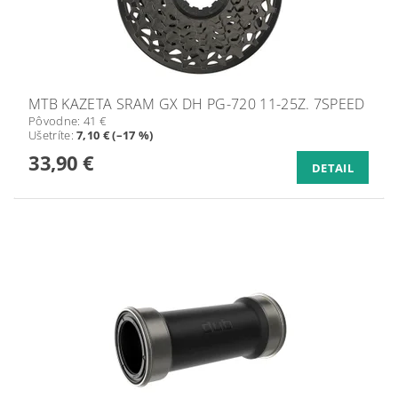
MTB KAZETA SRAM GX DH PG-720 11-25Z. 7SPEED
Pôvodne:
41 €
Ušetríte
:
7,10 € (–17 %)
33,90 €
DETAIL