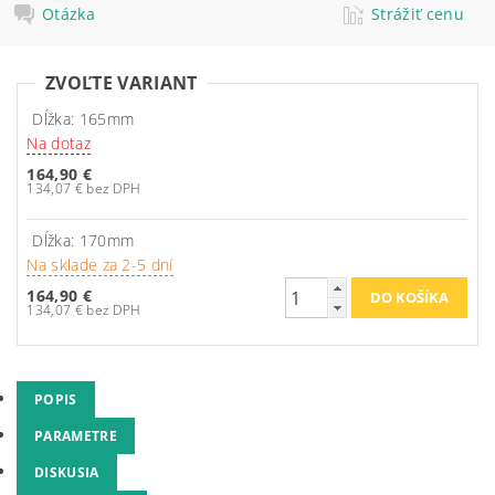
Otázka
Strážiť cenu
ZVOĽTE VARIANT
Dĺžka: 165mm
Na dotaz
164,90 €
134,07 € bez DPH
Dĺžka: 170mm
Na sklade za 2-5 dní
164,90 €
134,07 € bez DPH
POPIS
PARAMETRE
DISKUSIA