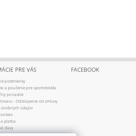
ÁCIE PRE VÁS
FACEBOOK
é podmienky
ie a poučenie pre spotrebiteľa
čný poriadok
 tovaru - Odstúpenie od zmluvy
 osobných údajov
Cookies
a platba
é zľavy
re