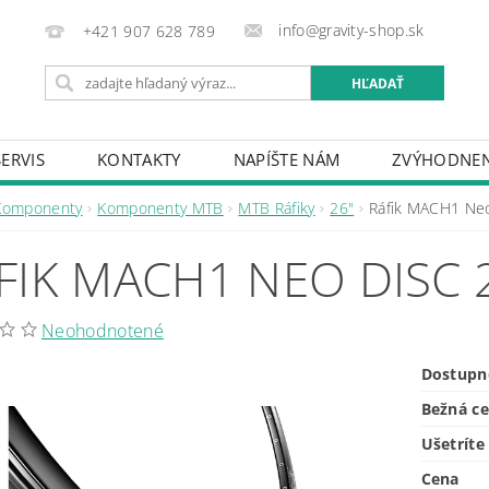
info@gravity-shop.sk
+421 907 628 789
SERVIS
KONTAKTY
NAPÍŠTE NÁM
ZVÝHODNEN
Komponenty
Komponenty MTB
MTB Ráfiky
26"
Ráfik MACH1 Neo
FIK MACH1 NEO DISC 
Neohodnotené
Dostupn
Bežná c
Ušetríte
Cena