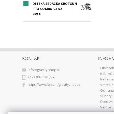
DETSKÁ SEDAČKA SHOTGUN
PRO COMBO GEN2
259 €
KONTAKT
INFORM
Obchodn
info
@
gravity-shop.sk
Informác
+421 907 628 789
Reklama
https://www.fb.com/gravityshopsk
Vrátenie
Ochrana
Súbory 
Doprava 
Vernostn
Formulá