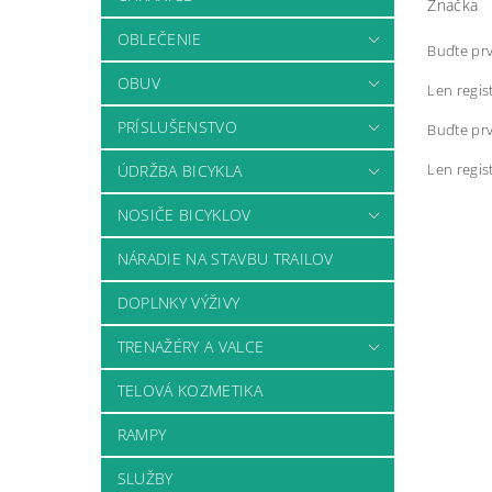
Značka
OBLEČENIE
Buďte prv
OBUV
Len regis
PRÍSLUŠENSTVO
Buďte prv
Len regis
ÚDRŽBA BICYKLA
NOSIČE BICYKLOV
NÁRADIE NA STAVBU TRAILOV
DOPLNKY VÝŽIVY
TRENAŽÉRY A VALCE
TELOVÁ KOZMETIKA
RAMPY
SLUŽBY