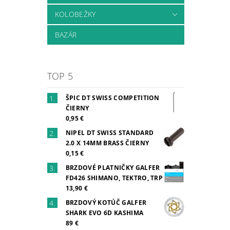
KOLOBEŽKY
BAZÁR
TOP 5
ŠPIC DT SWISS COMPETITION
ČIERNY
0,95 €
NIPEL DT SWISS STANDARD
2.0 X 14MM BRASS ČIERNY
0,15 €
BRZDOVÉ PLATNIČKY GALFER
FD426 SHIMANO, TEKTRO, TRP
13,90 €
BRZDOVÝ KOTÚČ GALFER
SHARK EVO 6D KASHIMA
89 €