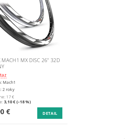
K MACH1 MX DISC 26" 32D
NY
taz
a:
Mach1
: 2 roky
ne:
17 €
te
:
3,10 € (–18 %)
90 €
DETAIL