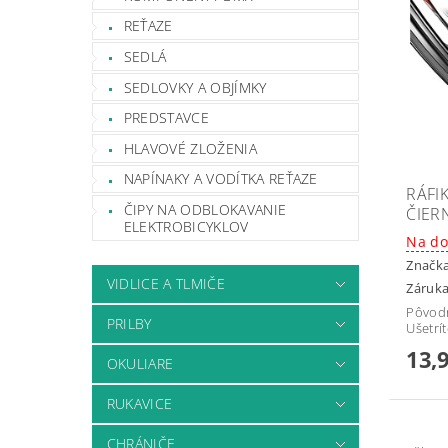
REŤAZE
SEDLÁ
SEDLOVKY A OBJÍMKY
PREDSTAVCE
HLAVOVÉ ZLOŽENIA
NAPÍNAKY A VODÍTKA REŤAZE
RÁFI
ČIPY NA ODBLOKAVANIE
ČIER
ELEKTROBICYKLOV
Na do
Značk
VIDLICE A TLMIČE
Záruka
Pôvod
PRILBY
Ušetrí
13,
OKULIARE
RUKAVICE
CHRÁNIČE