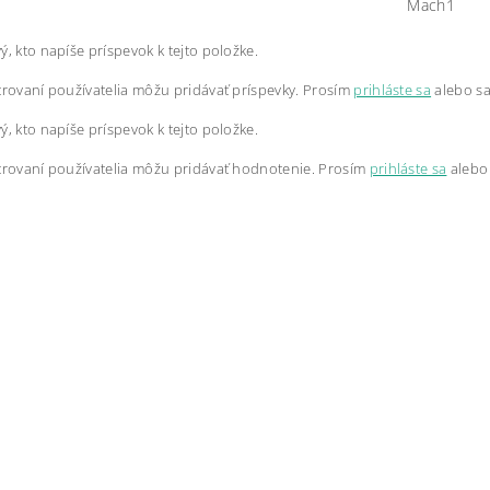
Mach1
ý, kto napíše príspevok k tejto položke.
trovaní používatelia môžu pridávať príspevky. Prosím
prihláste sa
alebo s
ý, kto napíše príspevok k tejto položke.
trovaní používatelia môžu pridávať hodnotenie. Prosím
prihláste sa
alebo