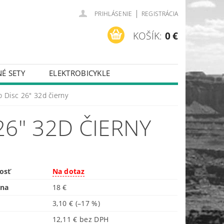
|
PRIHLÁSENIE
REGISTRÁCIA
KOŠÍK:
0 €
É SETY
ELEKTROBICYKLE
 Disc 26" 32d čierny
26" 32D ČIERNY
osť
Na dotaz
ena
18 €
3,10 €
(–17 %)
12,11 € bez DPH