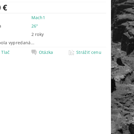
 €
Mach1
a
26"
2 roky
bola vypredaná...
Tlač
Otázka
Strážiť cenu