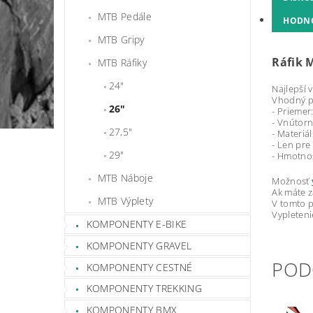
MTB Pedále
HODN
MTB Gripy
Ráfik 
MTB Ráfiky
24"
Najlepší 
Vhodný pr
26"
- Priemer
- Vnútorn
27,5"
- Materiál
- Len pre
29"
- Hmotno
MTB Náboje
Možnosť
Ak máte z
MTB Výplety
V tomto p
Vypletenie
KOMPONENTY E-BIKE
KOMPONENTY GRAVEL
POD
KOMPONENTY CESTNÉ
KOMPONENTY TREKKING
KOMPONENTY BMX