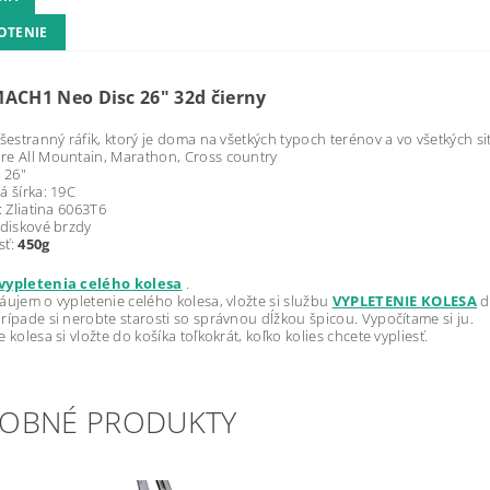
OTENIE
MACH1 Neo Disc 26" 32d čierny
všestranný ráfik, ktorý je doma na všetkých typoch terénov a vo všetkých si
e All Mountain, Marathon, Cross country
: 26"
á šírka: 19C
: Zliatina 6063T6
 diskové brzdy
sť:
450g
vypletenia celého kolesa
.
áujem o vypletenie celého kolesa, vložte si službu
VYPLETENIE KOLESA
d
rípade si nerobte starosti so správnou dĺžkou špicou. Vypočítame si ju.
 kolesa si vložte do košíka toľkokrát, koľko kolies chcete vypliesť.
OBNÉ PRODUKTY