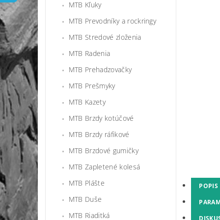
MTB Kľuky
MTB Prevodníky a rockringy
MTB Stredové zloženia
MTB Radenia
MTB Prehadzovačky
MTB Prešmyky
MTB Kazety
MTB Brzdy kotúčové
MTB Brzdy ráfikové
MTB Brzdové gumičky
MTB Zapletené kolesá
MTB Plášte
POPIS
MTB Duše
PARAM
MTB Riaditká
DISKU