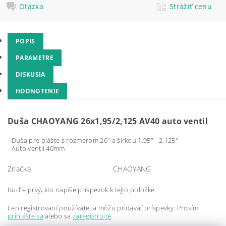
Otázka
Strážiť cenu
POPIS
PARAMETRE
DISKUSIA
HODNOTENIE
Duša CHAOYANG 26x1,95/2,125 AV40 auto ventil
- Duša pre plášte s rozmerom 26" a šírkou 1,95" - 2,125"
- Auto ventil 40mm
Značka
CHAOYANG
Buďte prvý, kto napíše príspevok k tejto položke.
Len registrovaní používatelia môžu pridávať príspevky. Prosím
prihláste sa
alebo sa
zaregistrujte
.