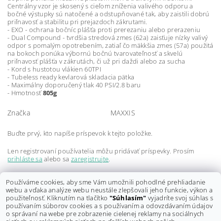
Centrálny vzor je skosený s cieľom zníženia valivého odporu a
bočné výstupky sú natočené a odstupňované tak, aby zaistili dobrú
priľnavosť a stabilitu pri prejazdoch zákrutami.
- EXO - ochrana bočníc plášťa proti prerezaniu alebo prerazeniu
- Dual Compound - tvrdšia stredová zmes (62a) zaisťuje nízky valivý
odpor s pomalým opotrebením, zatiaľ čo mäkkšia zmes (57a) použitá
na bokoch ponúka výbornú bočnú tvarovateľnosť a skvelú
priľnavosť plášťa v zákrutách, či už pri daždi alebo za sucha
- Kord s hustotou vlákien 60TPI
- Tubeless ready kevlarová skladacia pätka
- Maximálny doporučený tlak 40 PSI/2.8 baru
- Hmotnosť
805g
Značka
MAXXIS
Buďte prvý, kto napíše príspevok k tejto položke.
Len registrovaní používatelia môžu pridávať príspevky. Prosím
prihláste sa
alebo sa
zaregistrujte
.
Buďte prvý, kto napíše príspevok k tejto položke.
Používáme cookies, aby sme Vám umožnili pohodlné prehliadanie
webu a vďaka analýze webu neustále zlepšovali jeho funkcie, výkon a
Len registrovaní používatelia môžu pridávať hodnotenie. Prosím
použiteľnosť. Kliknutím na tlačítko
"Súhlasím"
vyjadríte svoj súhlas s
prihláste sa
alebo sa
zaregistrujte
.
používaním súborov cookies a s používaním a odovzdávaním údajov
o správaní na webe pre zobrazenie cielenej reklamy na sociálnych