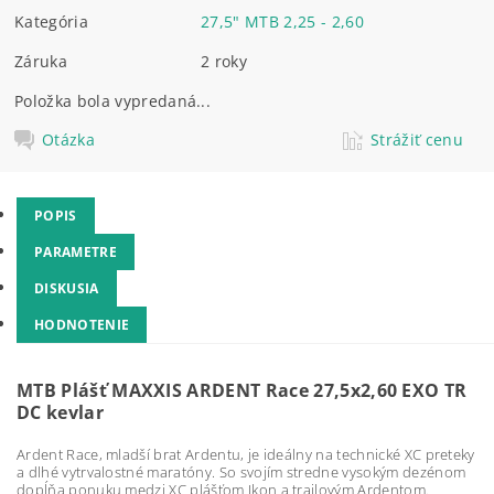
Kategória
27,5" MTB 2,25 - 2,60
Záruka
2 roky
Položka bola vypredaná...
Otázka
Strážiť cenu
POPIS
PARAMETRE
DISKUSIA
HODNOTENIE
MTB Plášť MAXXIS ARDENT Race 27,5x2,60 EXO TR
DC kevlar
Ardent Race, mladší brat Ardentu, je ideálny na technické XC preteky
a dlhé vytrvalostné maratóny. So svojím stredne vysokým dezénom
dopĺňa ponuku medzi XC plášťom Ikon a trailovým Ardentom.