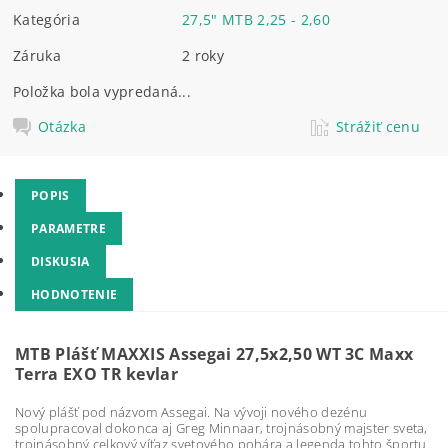
Kategória
27,5" MTB 2,25 - 2,60
Záruka
2 roky
Položka bola vypredaná...
Otázka
Strážiť cenu
POPIS
PARAMETRE
DISKUSIA
HODNOTENIE
MTB Plášť MAXXIS Assegai 27,5x2,50 WT 3C Maxx
Terra EXO TR kevlar
Nový plášť pod názvom Assegai. Na vývoji nového dezénu
spolupracoval dokonca aj Greg Minnaar, trojnásobný majster sveta,
trojnásobný celkový víťaz svetového pohára a legenda tohto športu.