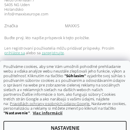
Neutronenlaan 7
5405 NG Uden
Holandsko
info@maxxiseurope.com
Značka
MAXXIS
Buďte prvý, kto napíše príspevok k tejto položke.
Len registrovaní používatelia môžu pridávať príspevky. Prosím
prihláste sa
alebo sa
zaregistrujte
.
Buďte prvý, kto napíše príspevok k tejto položke.
Používáme cookies, aby sme Vám umožnili pohodlné prehliadanie
webu a vďaka analýze webu neustále zlepšovali jeho funkcie, výkon a
Len registrovaní používatelia môžu pridávať hodnotenie. Prosím
použiteľnosť. Kliknutím na tlačítko
"Súhlasím"
vyjadríte svoj súhlas s
prihláste sa
alebo sa
zaregistrujte
.
používaním súborov cookies a s používaním a odovzdávaním údajov
o správaní na webe pre zobrazenie cielenej reklamy na sociálnych
sieťach a v reklamných sieťach na ďalších weboch našich
partnerov.
Ďalšie informácie o tom, ako fungujú súbory Cookies
tretích strán Google a ako narábajú s vašimi údajmi, nájdete
na:
Pravidlách ochrany osobných údajov Google.
Nastavenie cookies,
personalizáciu a reklamy si môžete zmeniť po kliknutí na tlačítko
"Nastavenie"
.
Viac informácií
Shoptet.sk
NASTAVENIE