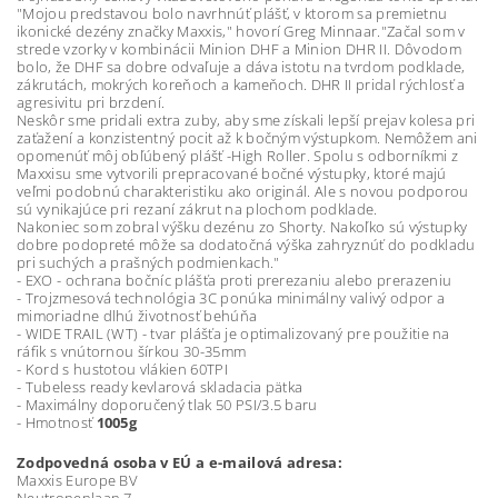
"Mojou predstavou bolo navrhnúť plášť, v ktorom sa premietnu
ikonické dezény značky Maxxis," hovorí Greg Minnaar."Začal som v
strede vzorky v kombinácii Minion DHF a Minion DHR II. Dôvodom
bolo, že DHF sa dobre odvaľuje a dáva istotu na tvrdom podklade,
zákrutách, mokrých koreňoch a kameňoch. DHR II pridal rýchlosť a
agresivitu pri brzdení.
Neskôr sme pridali extra zuby, aby sme získali lepší prejav kolesa pri
zaťažení a konzistentný pocit až k bočným výstupkom. Nemôžem ani
opomenúť môj obľúbený plášť -High Roller. Spolu s odborníkmi z
Maxxisu sme vytvorili prepracované bočné výstupky, ktoré majú
veľmi podobnú charakteristiku ako originál. Ale s novou podporou
sú vynikajúce pri rezaní zákrut na plochom podklade.
Nakoniec som zobral výšku dezénu zo Shorty. Nakoľko sú výstupky
dobre podopreté môže sa dodatočná výška zahryznúť do podkladu
pri suchých a prašných podmienkach."
- EXO - ochrana bočníc plášťa proti prerezaniu alebo prerazeniu
- Trojzmesová technológia 3C ponúka minimálny valivý odpor a
mimoriadne dlhú životnosť behúňa
- WIDE TRAIL (WT) - tvar plášťa je optimalizovaný pre použitie na
ráfik s vnútornou šírkou 30-35mm
- Kord s hustotou vlákien 60TPI
- Tubeless ready kevlarová skladacia pätka
- Maximálny doporučený tlak 50 PSI/3.5 baru
- Hmotnosť
1005g
Zodpovedná osoba v EÚ a e-mailová adresa:
Maxxis Europe BV