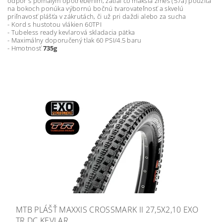
odpor s pomalým opotrebením, zatiaľ čo mäkšia zmes (57a) použitá
na bokoch ponúka výbornú bočnú tvarovateľnosť a skvelú
priľnavosť plášťa v zákrutách, či už pri daždi alebo za sucha
- Kord s hustotou vlákien 60TPI
- Tubeless ready kevlarová skladacia pätka
- Maximálny doporučený tlak 60 PSI/4.5 baru
- Hmotnosť
735g
MTB PLÁŠŤ MAXXIS CROSSMARK II 27,5X2,10 EXO
TR DC KEVLAR