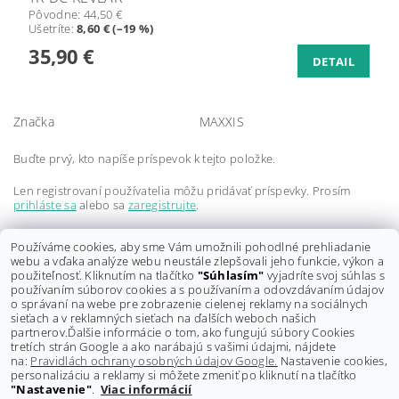
Pôvodne:
44,50 €
Ušetríte
:
8,60 € (–19 %)
35,90 €
DETAIL
Značka
MAXXIS
Buďte prvý, kto napíše príspevok k tejto položke.
Len registrovaní používatelia môžu pridávať príspevky. Prosím
prihláste sa
alebo sa
zaregistrujte
.
Buďte prvý, kto napíše príspevok k tejto položke.
Používáme cookies, aby sme Vám umožnili pohodlné prehliadanie
webu a vďaka analýze webu neustále zlepšovali jeho funkcie, výkon a
Len registrovaní používatelia môžu pridávať hodnotenie. Prosím
použiteľnosť. Kliknutím na tlačítko
"Súhlasím"
vyjadríte svoj súhlas s
prihláste sa
alebo sa
zaregistrujte
.
používaním súborov cookies a s používaním a odovzdávaním údajov
o správaní na webe pre zobrazenie cielenej reklamy na sociálnych
sieťach a v reklamných sieťach na ďalších weboch našich
partnerov.
Ďalšie informácie o tom, ako fungujú súbory Cookies
tretích strán Google a ako narábajú s vašimi údajmi, nájdete
na:
Pravidlách ochrany osobných údajov Google.
Nastavenie cookies,
personalizáciu a reklamy si môžete zmeniť po kliknutí na tlačítko
"Nastavenie"
.
Viac informácií