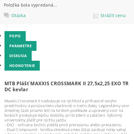
Položka bola vypredaná...
Otázka
Strážiť cenu
POPIS
PARAMETRE
DISKUSIA
HODNOTENIE
MTB Plášť MAXXIS CROSSMARK II 27,5x2,25 EXO TR
DC kevlar
Maxxis Crossmark II nadväzuje na rýchlosť a priľnavosť svojho
predchodcu a posúva tieto vlastnosti o niečo ďalej. Legendárny vzor
strednej časti priamo letí na tvrdom podklade a upravený vzor na
bokoch poskytuje lepšiu stabilitu pri brzdení a zatáčaní. Výborný
univerzálny plášť pre rýchlu jazdu.
- EXO - ochrana bočníc plášťa proti prerezaniu alebo prerazeniu
- Dual Compound - tvrdšia stredová zmes (62a) zaisťuje nízky valivý