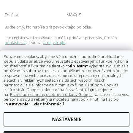
Značka
MAXXIS
Buďte prvý, kto napíše príspevok k tejto položke.
Len registrovaní používatelia môžu pridávať príspevky. Prosím
prihláste sa
alebo sa
zaregistrujte
.
Buďte prvý, kto napíše príspevok k tejto položke.
Používáme cookies, aby sme Vám umožnili pohodlné prehliadanie
webu a vďaka analýze webu neustále zlepšovali jeho funkcie, výkon a
Len registrovaní používatelia môžu pridávať hodnotenie. Prosím
použiteľnosť. Kliknutím na tlačítko
"Súhlasím"
vyjadríte svoj súhlas s
prihláste sa
alebo sa
zaregistrujte
.
používaním súborov cookies a s používaním a odovzdávaním údajov
o správaní na webe pre zobrazenie cielenej reklamy na sociálnych
sieťach a v reklamných sieťach na ďalších weboch našich
partnerov.
Ďalšie informácie o tom, ako fungujú súbory Cookies
tretích strán Google a ako narábajú s vašimi údajmi, nájdete
na:
Pravidlách ochrany osobných údajov Google.
Nastavenie cookies,
personalizáciu a reklamy si môžete zmeniť po kliknutí na tlačítko
"Nastavenie"
.
Viac informácií
Shoptet.sk
NASTAVENIE
Upraviť nastavenie cookies
2026 ©
GRAVITY-shop.sk
, všetky práva vyhradené