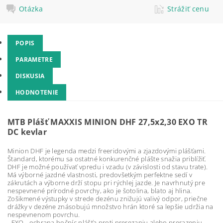
Otázka
Strážiť cenu
POPIS
PARAMETRE
DISKUSIA
HODNOTENIE
MTB Plášť MAXXIS MINION DHF 27,5x2,30 EXO TR
DC kevlar
Minion DHF je legenda medzi freeridovými a zjazdovými plášťami.
Štandard, ktorému sa ostatné konkurenčné plášte snažia priblížiť.
DHF je možné používať vpredu i vzadu (v závislosti od stavu trate).
Má výborné jazdné vlastnosti, predovšetkým perfektne sedí v
zákrutách a výborne drží stopu pri rýchlej jazde. Je navrhnutý pre
nespevnené prírodné povrchy, ako je šotolina, blato aj hlina.
Zošikmené výstupky v strede dezénu znižujú valivý odpor, priečne
drážky v dezéne znásobujú množstvo hrán ktoré sa lepšie udržia na
nespevnenom povrchu.
- EXO - ochrana bočníc plášťa proti prerezaniu alebo prerazeniu