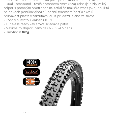
- Dual Compound - tvrdšia stredová zmes (62a) zaisťuje nízky valivý
odpor s pomalým opotrebením, zatiaľ čo mäkkšia zmes (57a) použitá
na bokoch ponúka výbornú bočnú tvarovateľnosť a skvelú
priľnavosť plášťa v zákrutách, či už pri daždi alebo za sucha
- Kord s hustotou vlákien 60TPI
- Tubeless ready kevlarová skladacia pätka
- Maximálny doporučený tlak 65 PSI/4.5 baru
- Hmotnosť
870g