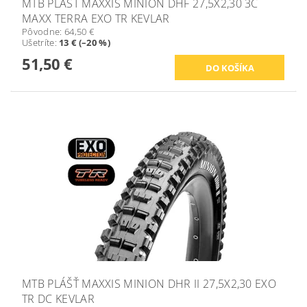
MTB PLÁŠŤ MAXXIS MINION DHF 27,5X2,30 3C
MAXX TERRA EXO TR KEVLAR
Pôvodne:
64,50 €
Ušetríte
:
13 € (–20 %)
51,50 €
MTB PLÁŠŤ MAXXIS MINION DHR II 27,5X2,30 EXO
TR DC KEVLAR