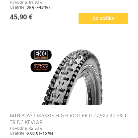
Pôvodne:
81,90 €
Ušetríte
:
36 € (–43 %)
45,90 €
MTB PLÁŠŤ MAXXIS HIGH ROLLER II 27,5X2,30 EXO
TR DC KEVLAR
Pôvodne:
42,50 €
Ušetríte
:
6,60 € (–15 %)