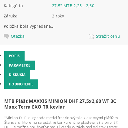
Kategória
27,5" MTB 2,25 - 2,60
Záruka
2 roky
Položka bola vypredaná...
Otázka
Strážiť cenu
POPIS
PARAMETRE
DISKUSIA
HODNOTENIE
MTB Plášť MAXXIS MINION DHF 27,5x2,60 WT 3C
Maxx Terra EXO TR kevlar
"Minion DHF je legenda medzi freeridovými a zjazdovými plášťami.
Štandard, ktorému sa ostatné konkurenčné plášte snažia priblížiť.
DHF je možné používať vpredu i vzadu (v závislosti od stavu trate).