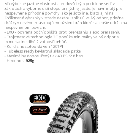
Má výborné jazdné vlastnosti, predovšetkým perfektne sedí v
zákrutách a výborne drží stopu pri rýchlej jazde. Je navrhnutý pre
nespevnené prírodné povrchy, ako je šotolina, blato aj hlina.
Zošikmené výstupky v strede dezénu znižujú valivý odpor, priečne
drážky v dezéne znásobujú množstvo hrán ktoré sa lepšie udržia na
nespevnenom povrchu.
- EXO - ochrana bočníc plášťa proti prerezaniu alebo prerazeniu
- Trojzmesová technológia 3C ponúka minimálny valivý odpor a
mimoriadne dlhú životnosť behúňa
- Kord s hustotou vlákien 120TPI
- Tubeless ready kevlarová skladacia pätka
- Maximálny doporučený tlak 40 PSI/2.8 baru
- Hmotnosť
925g