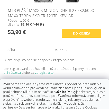
MTB PLÁŠŤ MAXXIS MINION DHR II 27,5X2,60 3C
MAXX TERRA EXO TR 120TPI KEVLAR
Pôvodne:
90 €
Ušetríte
:
36,10 € (–40 %)
53,90 €
Značka
MAXXIS
Buďte prvý, kto napíše príspevok k tejto položke.
Len registrovaní používatelia môžu pridávať príspevky. Prosím
prihláste sa
alebo sa
zaregistrujte
.
Buďte prvý, kto napíše príspevok k tejto položke.
Používáme cookies, aby sme Vám umožnili pohodlné prehliadanie
webu a vďaka analýze webu neustále zlepšovali jeho funkcie, výkon a
Len registrovaní používatelia môžu pridávať hodnotenie. Prosím
použiteľnosť. Kliknutím na tlačítko
"Súhlasím"
vyjadríte svoj súhlas s
prihláste sa
alebo sa
zaregistrujte
.
používaním súborov cookies a s používaním a odovzdávaním údajov
o správaní na webe pre zobrazenie cielenej reklamy na sociálnych
sieťach a v reklamných sieťach na ďalších weboch našich
partnerov.
Ďalšie informácie o tom, ako fungujú súbory Cookies