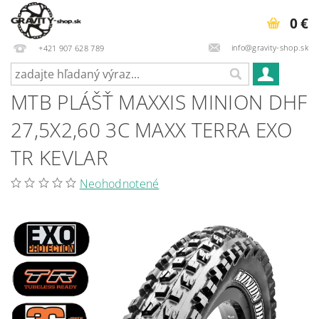
0 €
info@gravity-shop.sk
+421 907 628 789
MTB PLÁŠŤ MAXXIS MINION DHF
27,5X2,60 3C MAXX TERRA EXO
TR KEVLAR
Neohodnotené