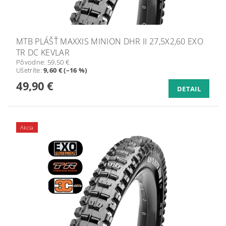
MTB PLÁŠŤ MAXXIS MINION DHR II 27,5X2,60 EXO
TR DC KEVLAR
Pôvodne:
59,50 €
Ušetríte
:
9,60 € (–16 %)
49,90 €
DETAIL
Akcia