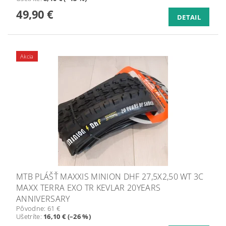
49,90 €
DETAIL
Akcia
MTB PLÁŠŤ MAXXIS MINION DHF 27,5X2,50 WT 3C
MAXX TERRA EXO TR KEVLAR 20YEARS
ANNIVERSARY
Pôvodne:
61 €
Ušetríte
:
16,10 € (–26 %)