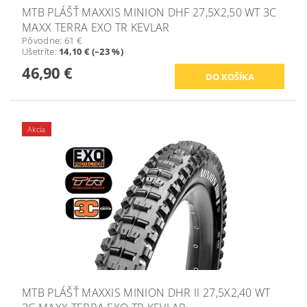
MTB PLÁŠŤ MAXXIS MINION DHF 27,5X2,50 WT 3C
MAXX TERRA EXO TR KEVLAR
Pôvodne:
61 €
Ušetríte
:
14,10 € (–23 %)
46,90 €
Akcia
MTB PLÁŠŤ MAXXIS MINION DHR II 27,5X2,40 WT