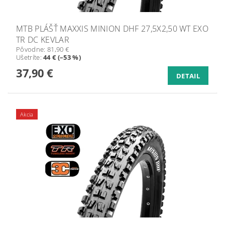
MTB PLÁŠŤ MAXXIS MINION DHF 27,5X2,50 WT EXO
TR DC KEVLAR
Pôvodne:
81,90 €
Ušetríte
:
44 € (–53 %)
37,90 €
DETAIL
Akcia