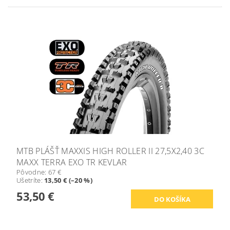
MTB PLÁŠŤ MAXXIS HIGH ROLLER II 27,5X2,40 3C
MAXX TERRA EXO TR KEVLAR
Pôvodne:
67 €
Ušetríte
:
13,50 € (–20 %)
53,50 €