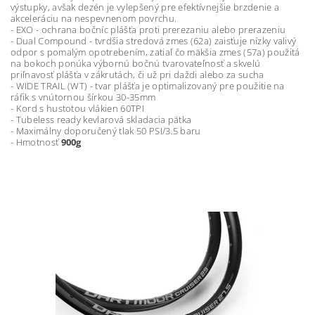
výstupky, avšak dezén je vylepšený pre efektívnejšie brzdenie a
akceleráciu na nespevnenom povrchu.
- EXO - ochrana bočníc plášťa proti prerezaniu alebo prerazeniu
- Dual Compound - tvrdšia stredová zmes (62a) zaisťuje nízky valivý
odpor s pomalým opotrebením, zatiaľ čo mäkšia zmes (57a) použitá
na bokoch ponúka výbornú bočnú tvarovateľnosť a skvelú
priľnavosť plášťa v zákrutách, či už pri daždi alebo za sucha
- WIDE TRAIL (WT) - tvar plášťa je optimalizovaný pre použitie na
ráfik s vnútornou šírkou 30-35mm
- Kord s hustotou vlákien 60TPI
- Tubeless ready kevlarová skladacia pätka
- Maximálny doporučený tlak 50 PSI/3.5 baru
- Hmotnosť
900g