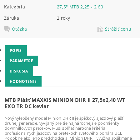
Kategória
27,5" MTB 2,25 - 2,60
Záruka
2 roky
Otázka
Strážiť cenu
POPIS
PARAMETRE
DISKUSIA
HODNOTENIE
MTB Plášť MAXXIS MINION DHR II 27,5x2,40 WT
EXO TR DC kevlar
Nový vylepšený model Minion DHR II je špičkový zjazdový plášť
druhej generácie, vyvíjaný pre tie najnáročnejšie podmienky
downhillových pretekov. Musí spĺňať náročné kritéria
profesionálnych jazdcov na pretekoch svetového pohára UCI.
Podobne ako jeho predchodca aj Minion DHR II využíva zošikmené