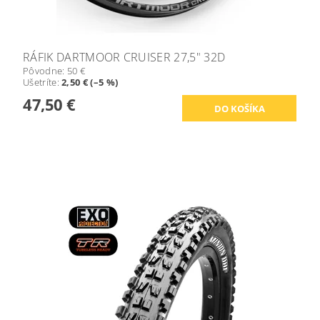
RÁFIK DARTMOOR CRUISER 27,5" 32D
Pôvodne:
50 €
Ušetríte
:
2,50 € (–5 %)
47,50 €