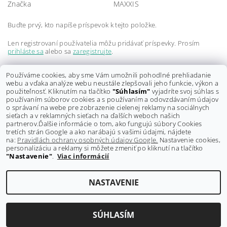
Značka
MAXXIS
Buďte prvý, kto napíše príspevok k tejto položke.
Len registrovaní používatelia môžu pridávať príspevky. Prosím
prihláste sa
alebo sa
zaregistrujte
.
Buďte prvý, kto napíše príspevok k tejto položke.
Používáme cookies, aby sme Vám umožnili pohodlné prehliadanie
webu a vďaka analýze webu neustále zlepšovali jeho funkcie, výkon a
Len registrovaní používatelia môžu pridávať hodnotenie. Prosím
použiteľnosť. Kliknutím na tlačítko
"Súhlasím"
vyjadríte svoj súhlas s
prihláste sa
alebo sa
zaregistrujte
.
používaním súborov cookies a s používaním a odovzdávaním údajov
o správaní na webe pre zobrazenie cielenej reklamy na sociálnych
sieťach a v reklamných sieťach na ďalších weboch našich
partnerov.
Ďalšie informácie o tom, ako fungujú súbory Cookies
tretích strán Google a ako narábajú s vašimi údajmi, nájdete
na:
Pravidlách ochrany osobných údajov Google.
Nastavenie cookies,
personalizáciu a reklamy si môžete zmeniť po kliknutí na tlačítko
"Nastavenie"
.
Viac informácií
Shoptet.sk
NASTAVENIE
Upraviť nastavenie cookies
2026 ©
GRAVITY-shop.sk
, všetky práva vyhradené
Vytvoril Shoptet
SÚHLASÍM