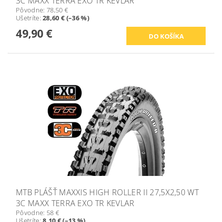
3C MAXX TERRA EXO TR KEVLAR
Pôvodne:
78,50 €
Ušetríte
:
28,60 € (–36 %)
49,90 €
MTB PLÁŠŤ MAXXIS HIGH ROLLER II 27,5X2,50 WT
3C MAXX TERRA EXO TR KEVLAR
Pôvodne:
58 €
Ušetríte
:
8,10 € (–13 %)