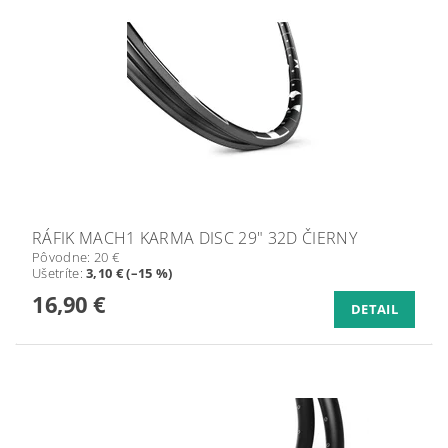
RÁFIK MACH1 KARMA DISC 29" 32D ČIERNY
Pôvodne:
20 €
Ušetríte
:
3,10 € (–15 %)
16,90 €
DETAIL