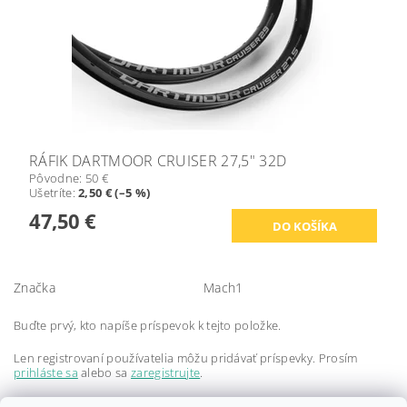
RÁFIK DARTMOOR CRUISER 27,5" 32D
Pôvodne:
50 €
Ušetríte
:
2,50 € (–5 %)
47,50 €
Značka
Mach1
Buďte prvý, kto napíše príspevok k tejto položke.
Len registrovaní používatelia môžu pridávať príspevky. Prosím
prihláste sa
alebo sa
zaregistrujte
.
Buďte prvý, kto napíše príspevok k tejto položke.