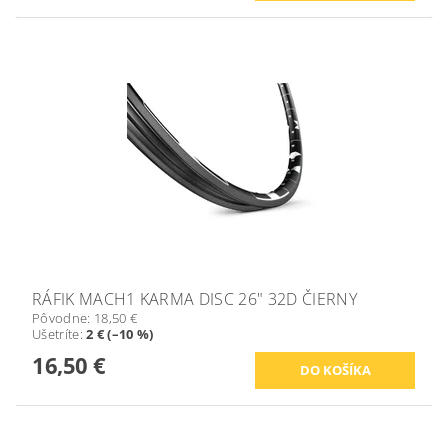
RÁFIK MACH1 KARMA DISC 26" 32D ČIERNY
Pôvodne:
18,50 €
Ušetríte
:
2 € (–10 %)
16,50 €