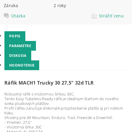
Záruka
2 roky
Otázka
Strážiť cenu
POPIS
PARAMETRE
DISKUSIA
HODNOTENIE
Ráfik MACH1 Trucky 30 27,5" 32d TLR
Robustný ráfik s vnútornou šírkou 30C.
Tento Easy Tubeless Ready ráfik je ideálnym štartom do nového
sveta pluskových plášťov.
Profil ráfiku zaručuje dokonalé prispôsobenie plášťa aj pri nízkom
tlaku.
Vhodný pre All Mountain, Enduro, Trail, Freeride a Downhill.
- Priemer: 27,5"
- Vnútorná šírka: 30C
- Materiál: AL 6063 T6