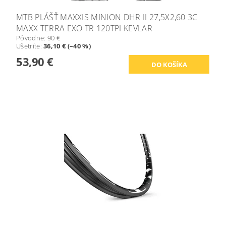
MTB PLÁŠŤ MAXXIS MINION DHR II 27,5X2,60 3C
MAXX TERRA EXO TR 120TPI KEVLAR
Pôvodne:
90 €
Ušetríte
:
36,10 € (–40 %)
53,90 €