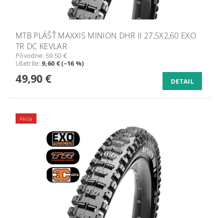
MTB PLÁŠŤ MAXXIS MINION DHR II 27,5X2,60 EXO
TR DC KEVLAR
Pôvodne:
59,50 €
Ušetríte
:
9,60 € (–16 %)
49,90 €
DETAIL
Akcia