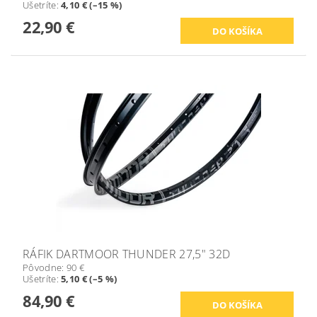
Ušetríte
:
4,10 € (–15 %)
22,90 €
RÁFIK DARTMOOR THUNDER 27,5" 32D
Pôvodne:
90 €
Ušetríte
:
5,10 € (–5 %)
84,90 €