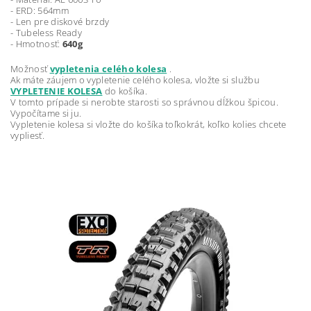
- ERD: 564mm
- Len pre diskové brzdy
- Tubeless Ready
- Hmotnosť:
640g
Možnosť
vypletenia celého kolesa
.
Ak máte záujem o vypletenie celého kolesa, vložte si službu
VYPLETENIE KOLESA
do košíka.
V tomto prípade si nerobte starosti so správnou dĺžkou špicou.
Vypočítame si ju.
Vypletenie kolesa si vložte do košíka toľkokrát, koľko kolies chcete
vypliesť.