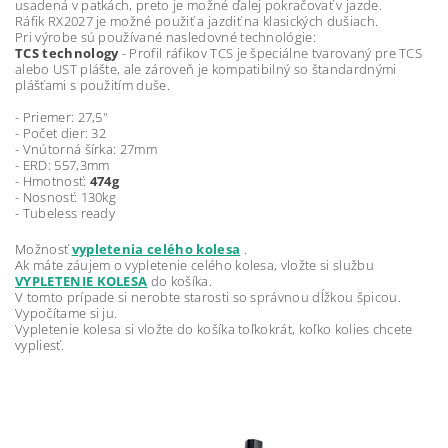
usadená v patkách, preto je možné ďalej pokračovať v jazde.
Ráfik RX2027 je možné použiť a jazdiť na klasických dušiach.
Pri výrobe sú používané nasledovné technológie:
TCS technology
- Profil ráfikov TCS je špeciálne tvarovaný pre TCS
alebo UST plášte, ale zároveň je kompatibilný so štandardnými
plášťami s použitím duše.
- Priemer: 27,5"
- Počet dier: 32
- Vnútorná šírka: 27mm
- ERD: 557,3mm
- Hmotnosť:
474g
- Nosnosť: 130kg
- Tubeless ready
Možnosť
vypletenia celého kolesa
.
Ak máte záujem o vypletenie celého kolesa, vložte si službu
VYPLETENIE KOLESA
do košíka.
V tomto prípade si nerobte starosti so správnou dĺžkou špicou.
Vypočítame si ju.
Vypletenie kolesa si vložte do košíka toľkokrát, koľko kolies chcete
vypliesť.