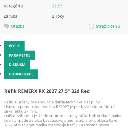
Kategória
27,5"
Záruka
2 roky
Otázka
Strážiť cenu
POPIS
PARAMETRE
DISKUSIA
HODNOTENIE
Ráfik REMERX RX 2027 27,5" 32d Red
Ráfik je určený pre enduro a ďalšie technické disciplíny.
Hlavnou prednosťou modelu RX2027 je predovšetkým vnútorná
šírka ráfiku 27 mm.
Ďalšou výhodou je, že do vnútornej hrany ráfika boli pridané patky,
kde v prípade defektu bezdušovej pneumatiky a pri poklesu tlaku
1,8-2 Atm sa pneumatika zazámkuje k ráfiku a zostane pevne