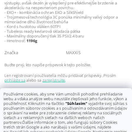
výstupky, avšak dezén je vylepšený pre efektívnejšie brzdenie a
akceleráciu na nespevnenom povrchu.
- EXO+ - kombinácia ochran EXO a SilkShield
- Trojzmesová technológia 3C ponúka minimálny valivý odpor a
mimoriadne dlhú životnosť behúňa
- Kord s hustotou vlákien 60TPI
- Tubeless ready kevlarová skladacia pätka
- Maximálny doporučený tlak 35 PSI/2.4 baru
- Hmotnosť:
1196g
Značka
MAXXIS
Buďte prvý, kto napíše príspevok k tejto položke.
Len registrovaní používatelia môžu pridávať príspevky. Prosím
prihláste sa
alebo sa
zaregistrujte
.
Buďte prvý, kto napíše príspevok k tejto položke.
Používáme cookies, aby sme Vám umožnili pohodlné prehliadanie
webu a vďaka analýze webu neustále zlepšovali jeho funkcie, výkon a
Len registrovaní používatelia môžu pridávať hodnotenie. Prosím
použiteľnosť. Kliknutím na tlačítko
"Súhlasím"
vyjadríte svoj súhlas s
prihláste sa
alebo sa
zaregistrujte
.
používaním súborov cookies a s používaním a odovzdávaním údajov
o správaní na webe pre zobrazenie cielenej reklamy na sociálnych
sieťach a v reklamných sieťach na ďalších weboch našich
partnerov.
Ďalšie informácie o tom, ako fungujú súbory Cookies
tretích strán Google a ako narábajú s vašimi údajmi, nájdete
na:
Pravidlách ochrany osobných údajov Google.
Nastavenie cookies,