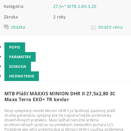
Kategória
27,5+" MTB 2,80-3,20
Záruka
2 roky
Otázka
Strážiť cenu
POPIS
PARAMETRE
DISKUSIA
HODNOTENIE
MTB Plášť MAXXIS MINION DHR II 27,5x2,80 3C
Maxx Terra EXO+ TR kevlar
Nový vylepšený model Minion DHR II je špičkový zjazdový plášť
druhej generácie, vyvíjaný pre tie najnáročnejšie podmienky
downhillových pretekov. Musí spĺňať náročné kritéria
profesionálnych jazdcov na pretekoch svetového pohára UCI.
Podobne ako jeho predchodca aj Minion DHR II využíva zošikmené