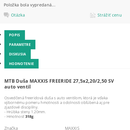
Položka bola vypredaná...
Otázka
Strážiť cenu
POPIS
PARAMETRE
DISKUSIA
HODNOTENIE
MTB Duša MAXXIS FREERIDE 27,5x2,20/2,50 SV
auto ventil
Osvedčená freeridová duša s auto ventilom, ktorá je vďaka
výbornému pomeru hmotnosti a odolnosti obľúbená aj pre
zjazdové disciplíny.
- Hrúbka steny 1.20mm.
- Hmotnosť
318g
.
Značka
MAXXIS