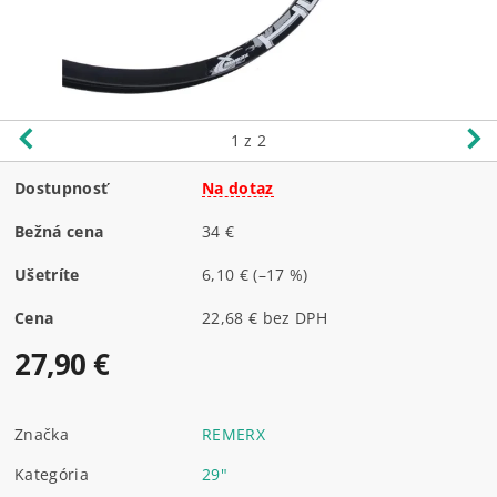
1
z 2
Dostupnosť
Na dotaz
Bežná cena
34 €
Ušetríte
6,10 €
(–17 %)
Cena
22,68 € bez DPH
27,90 €
Značka
REMERX
Kategória
29"