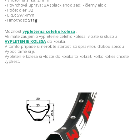
- Vnútorná šírka: 21mm
- Povrchová úprava: BA (black anodized) - čierny elox.
- Počet dier: 32
- ERD: 597,4mm
- Hmotnosť:
511g
Možnosť
vypletenia celého kolesa
.
Ak máte záujem o vypletenie celého kolesa, vložte si službu
VYPLETENIE KOLESA
do košíka.
V tomto prípade si nerobte starosti so správnou dĺžkou špicou.
Vypočítame si ju.
Vypletenie kolesa si vložte do košíka toľkokrát, koľko kolies chcete
vypliesť.