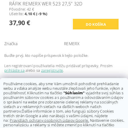
RÁFIK REMERX WER 523 27,5" 32D
Pôvodne:
42 €
Ušetríte
:
4,10 € (–9 %)
37,90 €
Značka
REMERX
Buďte prvý, kto napíše príspevok k tejto položke.
Len registrovaní používatelia môžu pridávať príspevky. Prosím
prihláste sa
alebo sa
zaregistrujte
.
Buďte prvý, kto napíše príspevok k tejto položke.
Používáme cookies, aby sme Vám umožnili pohodlné prehliadanie
webu a vďaka analýze webu neustále zlepšovali jeho funkcie, výkon a
Len registrovaní používatelia môžu pridávať hodnotenie. Prosím
použiteľnosť. Kliknutím na tlačítko
"Súhlasím"
vyjadríte svoj súhlas s
prihláste sa
alebo sa
zaregistrujte
.
používaním súborov cookies a s používaním a odovzdávaním údajov
o správaní na webe pre zobrazenie cielenej reklamy na sociálnych
sieťach a v reklamných sieťach na ďalších weboch našich
partnerov.
Ďalšie informácie o tom, ako fungujú súbory Cookies
tretích strán Google a ako narábajú s vašimi údajmi, nájdete
na:
Pravidlách ochrany osobných údajov Google.
Nastavenie cookies,
personalizáciu a reklamy si môžete zmeniť po kliknutí na tlačítko