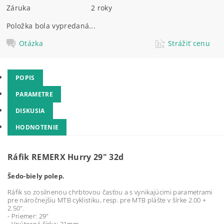
Záruka
2 roky
Položka bola vypredaná...
Otázka
Strážiť cenu
POPIS
PARAMETRE
DISKUSIA
HODNOTENIE
Ráfik REMERX Hurry 29" 32d
Šedo-biely polep.
Ráfik so zosilnenou chrbtovou časťou a s vynikajúcimi parametrami
pre náročnejšiu MTB cyklistiku, resp. pre MTB plášte v šírke 2.00 +
2.50".
- Priemer: 29"