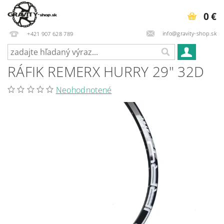
0 €
info@gravity-shop.sk
+421 907 628 789
RÁFIK REMERX HURRY 29" 32D
Neohodnotené