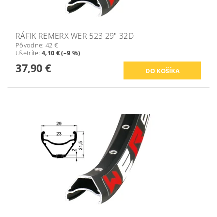
RÁFIK REMERX WER 523 29" 32D
Pôvodne:
42 €
Ušetríte
:
4,10 € (–9 %)
37,90 €