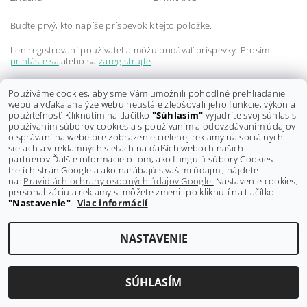
Buďte prvý, kto napíše príspevok k tejto položke.
Len registrovaní používatelia môžu pridávať príspevky. Prosím
prihláste sa
alebo sa
zaregistrujte
.
Buďte prvý, kto napíše príspevok k tejto položke.
Používáme cookies, aby sme Vám umožnili pohodlné prehliadanie
webu a vďaka analýze webu neustále zlepšovali jeho funkcie, výkon a
Len registrovaní používatelia môžu pridávať hodnotenie. Prosím
použiteľnosť. Kliknutím na tlačítko
"Súhlasím"
vyjadríte svoj súhlas s
prihláste sa
alebo sa
zaregistrujte
.
používaním súborov cookies a s používaním a odovzdávaním údajov
o správaní na webe pre zobrazenie cielenej reklamy na sociálnych
sieťach a v reklamných sieťach na ďalších weboch našich
partnerov.
Ďalšie informácie o tom, ako fungujú súbory Cookies
tretích strán Google a ako narábajú s vašimi údajmi, nájdete
na:
Pravidlách ochrany osobných údajov Google.
Nastavenie cookies,
personalizáciu a reklamy si môžete zmeniť po kliknutí na tlačítko
"Nastavenie"
.
Viac informácií
Shoptet.sk
NASTAVENIE
Upraviť nastavenie cookies
2026 ©
GRAVITY-shop.sk
, všetky práva vyhradené
Vytvoril Shoptet
SÚHLASÍM