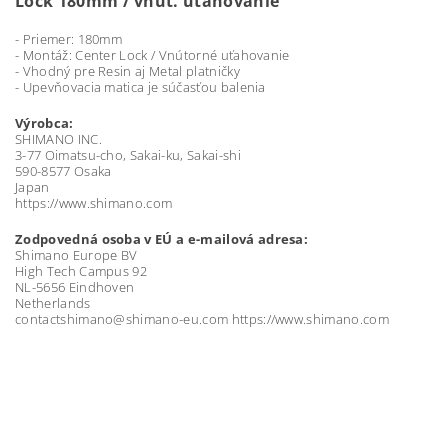
Lock 180mm / vnút. uťahovanie
- Priemer: 180mm
- Montáž: Center Lock / Vnútorné uťahovanie
- Vhodný pre Resin aj Metal platničky
- Upevňovacia matica je súčasťou balenia
Výrobca:
SHIMANO INC.
3-77 Oimatsu-cho, Sakai-ku, Sakai-shi
590-8577 Osaka
Japan
https://www.shimano.com
Zodpovedná osoba v EÚ a e-mailová adresa:
Shimano Europe BV
High Tech Campus 92
NL-5656 Eindhoven
Netherlands
contactshimano@shimano-eu.com https://www.shimano.com