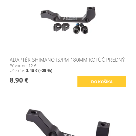
ADAPTÉR SHIMANO IS/PM 180MM KOTÚČ PREDNÝ
Pôvodne:
12 €
Ušetríte
:
3,10 € (–25 %)
8,90 €