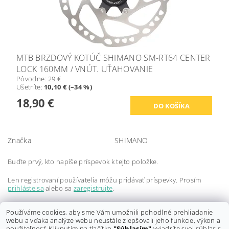
MTB BRZDOVÝ KOTÚČ SHIMANO SM-RT64 CENTER
LOCK 160MM / VNÚT. UŤAHOVANIE
Pôvodne:
29 €
Ušetríte
:
10,10 € (–34 %)
18,90 €
Značka
SHIMANO
Buďte prvý, kto napíše príspevok k tejto položke.
Len registrovaní používatelia môžu pridávať príspevky. Prosím
prihláste sa
alebo sa
zaregistrujte
.
Buďte prvý, kto napíše príspevok k tejto položke.
Používáme cookies, aby sme Vám umožnili pohodlné prehliadanie
webu a vďaka analýze webu neustále zlepšovali jeho funkcie, výkon a
Len registrovaní používatelia môžu pridávať hodnotenie. Prosím
použiteľnosť. Kliknutím na tlačítko
"Súhlasím"
vyjadríte svoj súhlas s