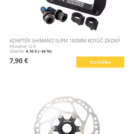
ADAPTÉR SHIMANO IS/PM 180MM KOTÚČ ZADNÝ
Pôvodne:
12 €
Ušetríte
:
4,10 € (–34 %)
7,90 €