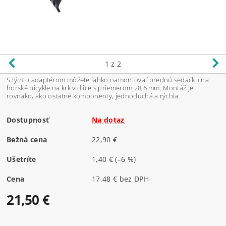
1
z 2
S týmto adaptérom môžete ľahko namontovať prednú sedačku na
horské bicykle na krk vidlice s priemerom 28,6 mm. Montáž je
rovnako, ako ostatné komponenty, jednoduchá a rýchla.
Dostupnosť
Na dotaz
Bežná cena
22,90 €
Ušetríte
1,40 €
(–6 %)
Cena
17,48 € bez DPH
21,50 €