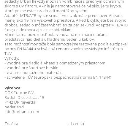
sedačky Urban Iki vždy možná v kombinácii s predným ochranným
sklom s UV filtrom. Ak nie je namontované čelné sklo, je tu krytka,
ktorá pekne esteticky doladí montážny systém.
Adaptér MTB/ATB by ste si mali zvoliť, ak máte predstavec Ahead s
menej ako 19 mm výškového priestoru. A keď bicyklujete bez svojho
drobca, sedadlo môžete vybrať len za pár sekúnd. Adaptér MTB/ATB
funguje dokonca aj s elektrobicyklami!
Mimoriadna pozornosť bola venovaná eliminácii otáčania
predstavca riadidiel a úhľadnému vedeniu káblov.
Táto možnosť montáže bola samozrejme testovaná podľa európskej
normy EN14344 a schválená renomovaným nezávislým inštitútom
TÜV.
Výhody:
- vhodné pre riadidlá Ahead s obmedzeným priestorom
- vhodné pre športové bicykle
- vrátane montážneho materiálu
- schválené TÜV (európska bezpečnostná norma EN 14344)
Výrobca:
OGK Europe B.V.
Rudolf Dieselstraat 15
7442 DR Nijverdal
Nederland
info@urbaniki.com
Značka
Urban Iki