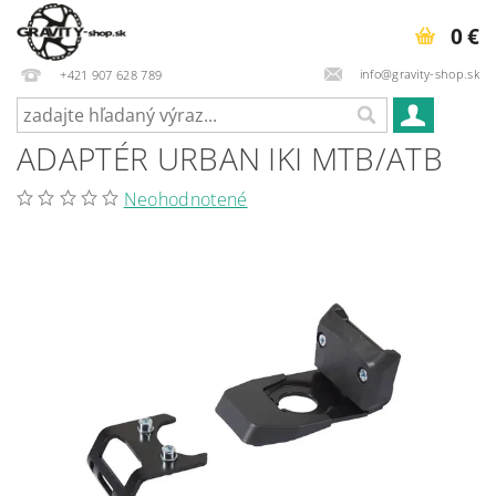
0 €
info@gravity-shop.sk
+421 907 628 789
ADAPTÉR URBAN IKI MTB/ATB
Neohodnotené