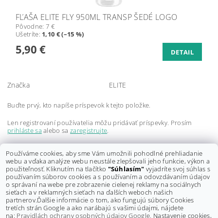
FĽAŠA ELITE FLY 950ML TRANSP ŠEDÉ LOGO
Pôvodne:
7 €
Ušetríte
:
1,10 € (–15 %)
5,90 €
DETAIL
Značka
ELITE
Buďte prvý, kto napíše príspevok k tejto položke.
Len registrovaní používatelia môžu pridávať príspevky. Prosím
prihláste sa
alebo sa
zaregistrujte
.
Buďte prvý, kto napíše príspevok k tejto položke.
Používáme cookies, aby sme Vám umožnili pohodlné prehliadanie
webu a vďaka analýze webu neustále zlepšovali jeho funkcie, výkon a
Len registrovaní používatelia môžu pridávať hodnotenie. Prosím
použiteľnosť. Kliknutím na tlačítko
"Súhlasím"
vyjadríte svoj súhlas s
prihláste sa
alebo sa
zaregistrujte
.
používaním súborov cookies a s používaním a odovzdávaním údajov
o správaní na webe pre zobrazenie cielenej reklamy na sociálnych
sieťach a v reklamných sieťach na ďalších weboch našich
partnerov.
Ďalšie informácie o tom, ako fungujú súbory Cookies
tretích strán Google a ako narábajú s vašimi údajmi, nájdete
na:
Pravidlách ochrany osobných údajov Google.
Nastavenie cookies,