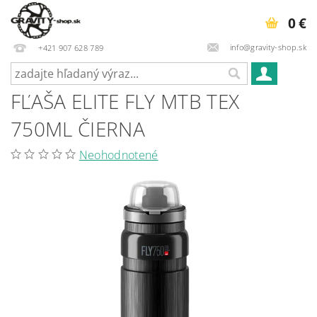
0 €
info@gravity-shop.sk
+421 907 628 789
FĽAŠA ELITE FLY MTB TEX
750ML ČIERNA
Neohodnotené