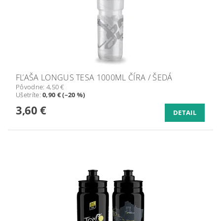
FĽAŠA LONGUS TESA 1000ML ČÍRA / ŠEDÁ
Pôvodne:
4,50 €
Ušetríte
:
0,90 € (–20 %)
3,60 €
DETAIL