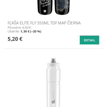
FĽAŠA ELITE FLY 550ML TDF MAP ČIERNA
Pôvodne:
6,50 €
Ušetríte
:
1,30 € (–20 %)
5,20 €
DETAIL