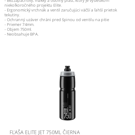
- Bezzápachový, mäkký a odolný plast, ktorý je výsledkom
niekoľkoročného projektu Elite.
- Ergonomický vrchnák a ventil zaručujúci väčší a ľahší prietok
tekutiny.
- Ochranný uzáver chráni pred špinou od ventilu na pitie
- Priemer 74mm.
- Objem 750ml.
- Neobsahuje BPA.
FĽAŠA ELITE JET 750ML ČIERNA