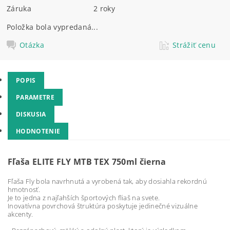
Záruka
2 roky
Položka bola vypredaná...
Otázka
Strážiť cenu
POPIS
PARAMETRE
DISKUSIA
HODNOTENIE
Fľaša ELITE FLY MTB TEX 750ml čierna
Fľaša Fly bola navrhnutá a vyrobená tak, aby dosiahla rekordnú
hmotnosť.
Je to jedna z najľahších športových fliaš na svete.
Inovatívna povrchová štruktúra poskytuje jedinečné vizuálne
akcenty.