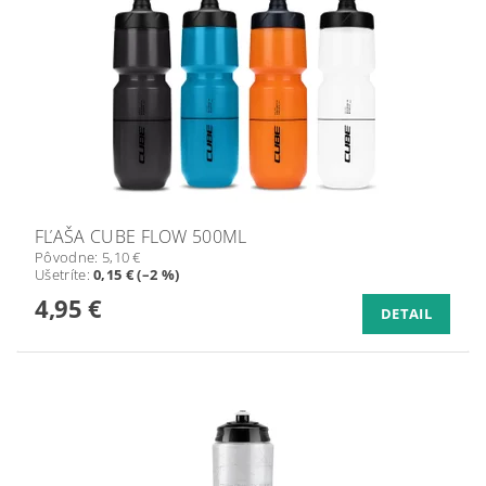
FĽAŠA CUBE FLOW 500ML
Pôvodne:
5,10 €
Ušetríte
:
0,15 € (–2 %)
4,95 €
DETAIL