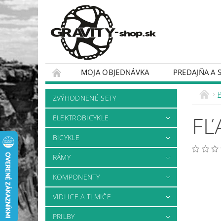
MOJA OBJEDNÁVKA
PREDAJŇA A 
BICYKLE
RÁMY
ZVÝHODNENÉ SETY
FĽ
ELEKTROBICYKLE
BICYKLE
RÁMY
KOMPONENTY
VIDLICE A TLMIČE
PRILBY