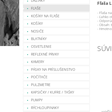
DRŽIAKY
Fľaša 
FĽAŠE
- Fľaša n
KOŠÍKY NA FĽAŠE
- Ľahko o
- Odporúč
KOŠÍKY
- Obsah: 
- Hmotno
NOSIČE
BLATNÍKY
SÚVI
OSVETLENIE
REFLEXNÉ PRVKY
KAMERY
PÁSKY NA PRÍSLUŠENSTVO
POČÍTAČE
PULZMETRE
KAPSIČKY / KUFRE / TAŠKY
PUMPY
RÝCHLOUPINAKY