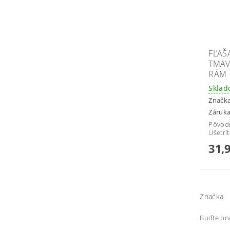
FĽAŠ
TMAV
RÁM
Skla
Značk
Záruka
Pôvod
Ušetrí
31,
Značka
Buďte prv