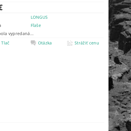
€
LONGUS
a
Fľaše
bola vypredaná...
Tlač
Otázka
Strážiť cenu