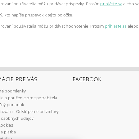
trovaní používatelia môžu pridávať príspevky. Prosím
prihláste sa
alebo s
ý, kto napíše príspevok k tejto položke.
trovaní používatelia môžu pridávať hodnotenie. Prosím
prihláste sa
alebo
ÁCIE PRE VÁS
FACEBOOK
é podmienky
ie a poučenie pre spotrebiteľa
čný poriadok
 tovaru - Odstúpenie od zmluvy
 osobných údajov
Cookies
a platba
é zľavy