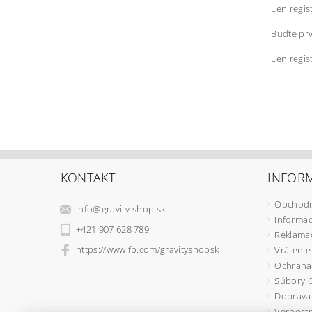
Len regis
Buďte prv
Len regis
KONTAKT
INFORM
Obchodn
info
@
gravity-shop.sk
Informác
+421 907 628 789
Reklama
https://www.fb.com/gravityshopsk
Vrátenie
Ochrana
Súbory 
Doprava 
Vernostn