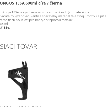
LONGUS TESA 600ml číra / čierna
a nápoje TESA je vyrobená zo zdraviu nezávadných materiálov.
tvárateľný vyťahovací ventil a stláčateľný materiál tela z nej umožňuje piť a
ame fľašu používať pre nápoje s teplotou max.40°C.
600ml.
sť:
88g
.
SIACI TOVAR