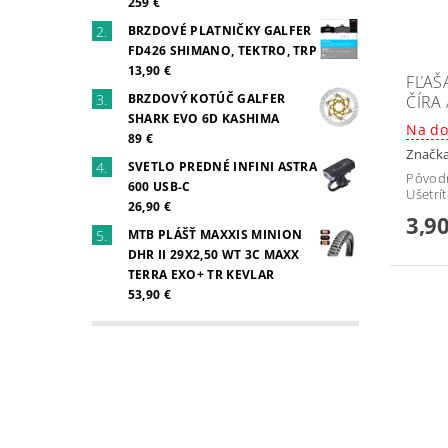
259 €
BRZDOVÉ PLATNIČKY GALFER
FD426 SHIMANO, TEKTRO, TRP
13,90 €
FĽAŠ
BRZDOVÝ KOTÚČ GALFER
ČÍRA 
SHARK EVO 6D KASHIMA
Na do
89 €
Značk
SVETLO PREDNÉ INFINI ASTRA
Pôvod
600 USB-C
Ušetrí
26,90 €
3,90
MTB PLÁŠŤ MAXXIS MINION
DHR II 29X2,50 WT 3C MAXX
TERRA EXO+ TR KEVLAR
53,90 €