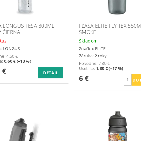
A LONGUS TESA 800ML
FĽAŠA ELITE FLY TEX 550
/ ČIERNA
SMOKE
taz
Skladom
a:
LONGUS
Značka:
ELITE
Záruka: 2 roky
ne:
4,50 €
te
:
0,60 € (–13 %)
Pôvodne:
7,30 €
Ušetríte
:
1,30 € (–17 %)
 €
DETAIL
6 €