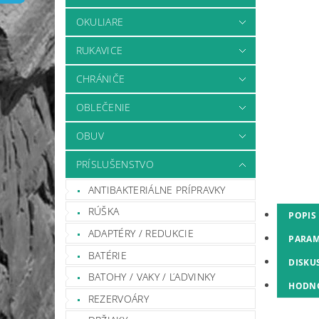
OKULIARE
RUKAVICE
CHRÁNIČE
OBLEČENIE
OBUV
PRÍSLUŠENSTVO
ANTIBAKTERIÁLNE PRÍPRAVKY
RÚŠKA
POPIS
ADAPTÉRY / REDUKCIE
PARAM
BATÉRIE
DISKU
BATOHY / VAKY / ĽADVINKY
HODN
REZERVOÁRY