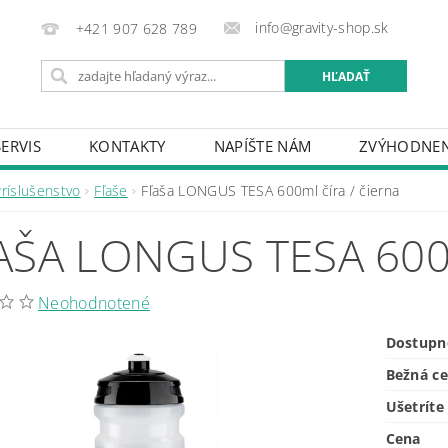
info@gravity-shop.sk
+421 907 628 789
SERVIS
KONTAKTY
NAPÍŠTE NÁM
ZVÝHODNEN
Príslušenstvo
Fľaše
Fľaša LONGUS TESA 600ml číra / čierna
AŠA LONGUS TESA 600
Neohodnotené
Dostupn
Bežná c
Ušetríte
Cena