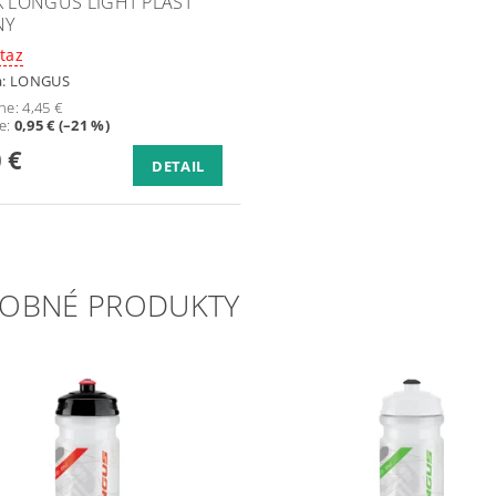
K LONGUS LIGHT PLAST
NY
taz
a:
LONGUS
ne:
4,45 €
te
:
0,95 € (–21 %)
 €
DETAIL
OBNÉ PRODUKTY