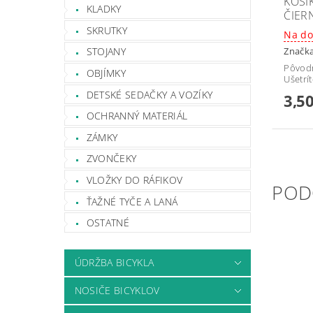
KOŠÍ
KLADKY
ČIER
SKRUTKY
Na do
Značk
STOJANY
Pôvod
OBJÍMKY
Ušetrí
DETSKÉ SEDAČKY A VOZÍKY
3,50
OCHRANNÝ MATERIÁL
ZÁMKY
ZVONČEKY
VLOŽKY DO RÁFIKOV
POD
ŤAŽNÉ TYČE A LANÁ
OSTATNÉ
ÚDRŽBA BICYKLA
NOSIČE BICYKLOV