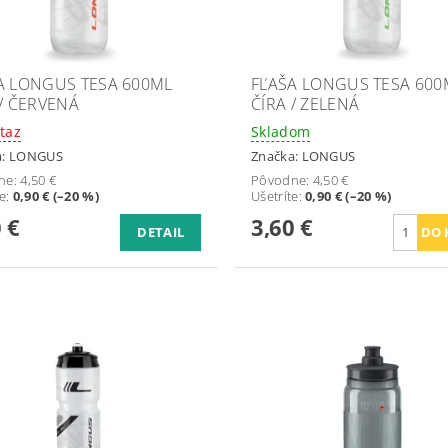
A LONGUS TESA 600ML
FĽAŠA LONGUS TESA 600
 / ČERVENÁ
ČÍRA / ZELENÁ
taz
Skladom
a:
LONGUS
Značka:
LONGUS
ne:
4,50 €
Pôvodne:
4,50 €
te
:
0,90 € (–20 %)
Ušetríte
:
0,90 € (–20 %)
 €
3,60 €
DETAIL