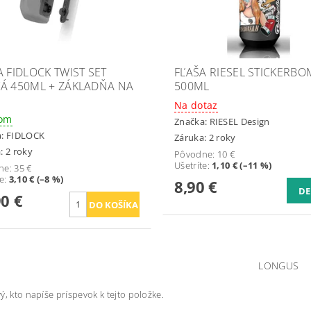
A FIDLOCK TWIST SET
FĽAŠA RIESEL STICKERBO
Á 450ML + ZÁKLADŇA NA
500ML
Na dotaz
dom
Značka:
RIESEL Design
a:
FIDLOCK
Záruka: 2 roky
: 2 roky
Pôvodne:
10 €
Ušetríte
:
1,10 € (–11 %)
ne:
35 €
te
:
3,10 € (–8 %)
8,90 €
DE
90 €
LONGUS
ý, kto napíše príspevok k tejto položke.