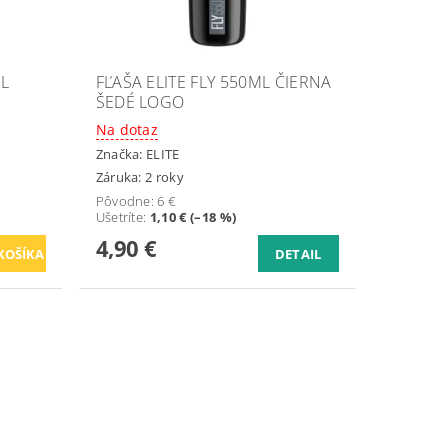
ML
FĽAŠA ELITE FLY 550ML ČIERNA
ŠEDÉ LOGO
Na dotaz
Značka:
ELITE
Záruka: 2 roky
Pôvodne:
6 €
Ušetríte
:
1,10 € (–18 %)
4,90 €
DETAIL