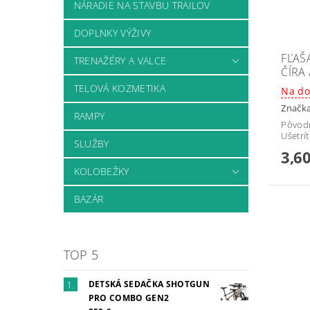
NÁRADIE NA STAVBU TRAILOV
DOPLNKY VÝŽIVY
FĽAŠ
TRENAŽÉRY A VALCE
ČÍRA
TELOVÁ KOZMETIKA
Na do
Značk
RAMPY
Pôvod
Ušetrí
SLUŽBY
3,60
KOLOBEŽKY
BAZÁR
TOP 5
DETSKÁ SEDAČKA SHOTGUN
PRO COMBO GEN2