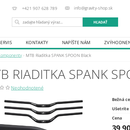
info@gravity-shop.sk
+421 907 628 789
SERVIS
KONTAKTY
NAPÍŠTE NÁM
ZVÝHODNEN
Komponenty
MTB Riaditka SPANK SPOON Black
B RIADITKA SPANK S
Neohodnotené
Bežná c
Ušetríte
Cena
39,90