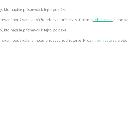
ý, kto napíše príspevok k tejto položke.
trovaní používatelia môžu pridávať príspevky. Prosím
prihláste sa
alebo s
ý, kto napíše príspevok k tejto položke.
trovaní používatelia môžu pridávať hodnotenie. Prosím
prihláste sa
alebo