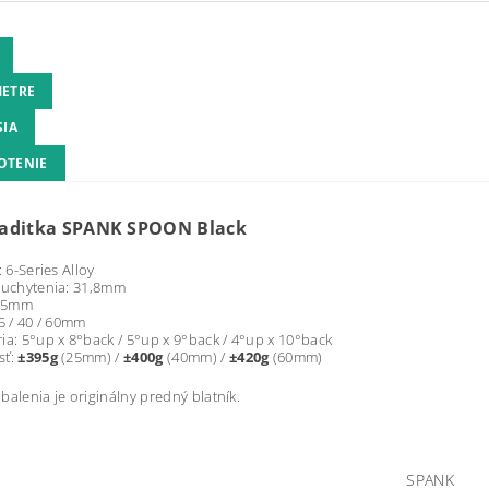
ETRE
SIA
OTENIE
aditka SPANK SPOON Black
: 6-Series Alloy
 uchytenia: 31,8mm
785mm
25 / 40 / 60mm
ia: 5°up x 8°back /
5°up x 9°back / 4
°up x 10°back
sť:
±395g
(25mm) /
±400g
(40mm) /
±420g
(60mm)
balenia je originálny predný blatník.
SPANK