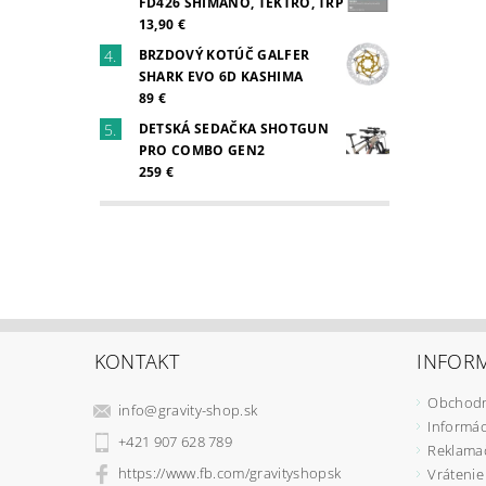
FD426 SHIMANO, TEKTRO, TRP
13,90 €
BRZDOVÝ KOTÚČ GALFER
SHARK EVO 6D KASHIMA
89 €
DETSKÁ SEDAČKA SHOTGUN
PRO COMBO GEN2
259 €
KONTAKT
INFORM
Obchodn
info
@
gravity-shop.sk
Informác
+421 907 628 789
Reklama
https://www.fb.com/gravityshopsk
Vrátenie