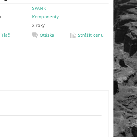
SPANK
a
Komponenty
2 roky
Tlač
Otázka
Strážiť cenu
H
H