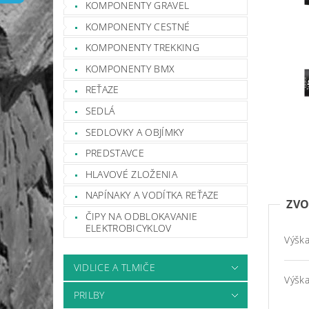
KOMPONENTY GRAVEL
KOMPONENTY CESTNÉ
KOMPONENTY TREKKING
KOMPONENTY BMX
REŤAZE
SEDLÁ
SEDLOVKY A OBJÍMKY
PREDSTAVCE
HLAVOVÉ ZLOŽENIA
NAPÍNAKY A VODÍTKA REŤAZE
ZVO
ČIPY NA ODBLOKAVANIE
ELEKTROBICYKLOV
Výšk
VIDLICE A TLMIČE
Výšk
PRILBY