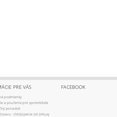
ÁCIE PRE VÁS
FACEBOOK
é podmienky
ie a poučenie pre spotrebiteľa
čný poriadok
 tovaru - Odstúpenie od zmluvy