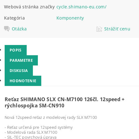
Webová stránka značky
cycle.shimano-eu.com/
Kategória
Komponenty
Otázka
Strážiť cenu
POPIS
PARAMETRE
DISKUSIA
HODNOTENIE
Reťaz SHIMANO SLX CN-M7100 126čl. 12speed +
rýchlospojka SM-CN910
Nová 12speed reťaz z modelovej rady SLX M7100
- Reťaz určená pre 12speed systémy
- Modelová rada SLX M7100
- SIL-TEC povrchová úprava