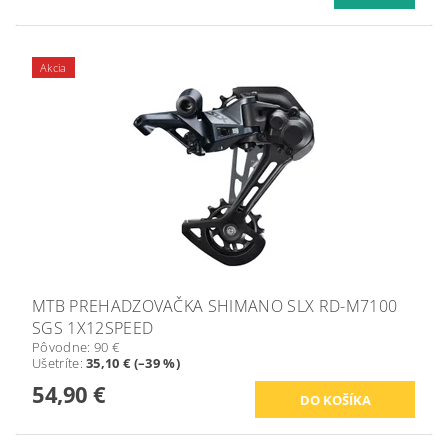
Akcia
MTB PREHADZOVAČKA SHIMANO SLX RD-M7100
SGS 1X12SPEED
Pôvodne:
90 €
Ušetríte
:
35,10 € (–39 %)
54,90 €