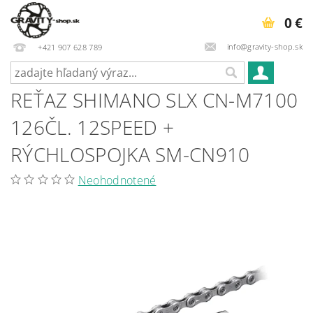
0 €
info@gravity-shop.sk
+421 907 628 789
REŤAZ SHIMANO SLX CN-M7100
126ČL. 12SPEED +
RÝCHLOSPOJKA SM-CN910
Neohodnotené