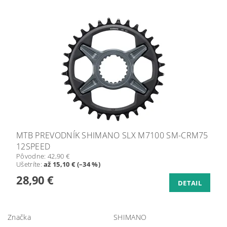
MTB PREVODNÍK SHIMANO SLX M7100 SM-CRM75
12SPEED
Pôvodne:
42,90 €
Ušetríte
:
až 15,10 € (–34 %)
28,90 €
DETAIL
Značka
SHIMANO