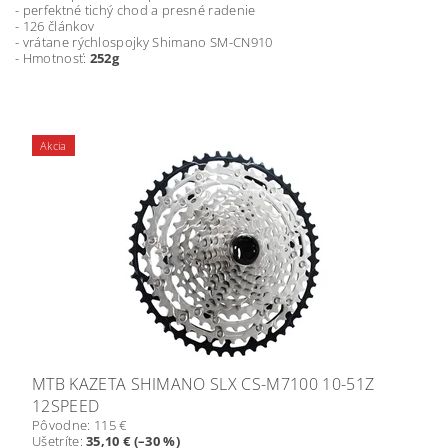
- perfektné tichý chod a presné radenie
- 126 článkov
- vrátane rýchlospojky Shimano SM-CN910
- Hmotnosť:
252g
Akcia
MTB KAZETA SHIMANO SLX CS-M7100 10-51Z
12SPEED
Pôvodne:
115 €
Ušetríte
:
35,10 € (–30 %)