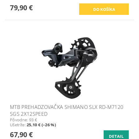
79,90 €
MTB PREHADZOVAČKA SHIMANO SLX RD-M7120
SGS 2X12SPEED
Pôvodne:
93 €
Ušetríte
:
25,10 € (–26 %)
67,90 €
DETAIL