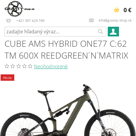
0 €
info@gravity-shop.sk
+421 907 628 789
CUBE AMS HYBRID ONE77 C:62
TM 600X REEDGREEN´N´MATRIX
Neohodnotené
Akcia