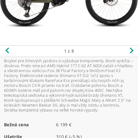
1
z 8
Bicykel pre tímových jazdcov si vyžaduje komponenty, ktoré vydržia –
doslova. Preto sme pri AMS Hybrid 177 C:62 AT 600X začali s hladkou
a všestrannou vidlicou Fox 38 Float Factory a tlmičom Float X2
Factory. Elektronické radenie Shimano XT Di2 1x12 spolu s
karbónovými kľukami RaceFace Era prenášajú silu tvojich nôh aj
motoru Bosch CX-R priamo na trail. Ovládanie pohonu Bosch a
600Wh batérie máš pod palcom cez displej Kiox 400C. Nechýba
teleskopická sedlovka a výkonné hydraulické brzdy Shimano XT,
ktoré spolupracujú s plášťami Schwalbe Magic Mary a Albert 2.5" na
kolesách Newmen Beskar 30, aby si mal vždy istotu a kontrolu.
Skrátka kompletná výbava na veľké horské výjazdy.
Bežná cena
6 199 €
Ušetríte
310 €
(–5 %)