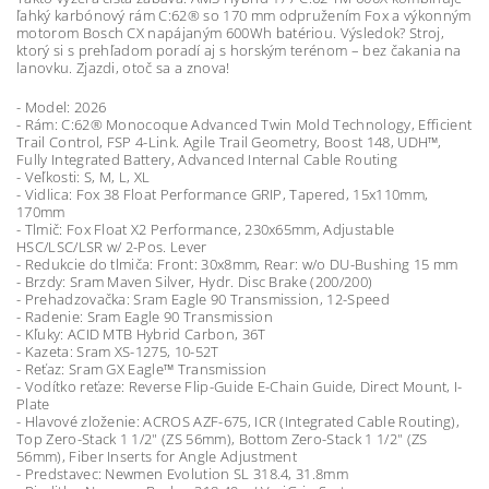
ľahký karbónový rám C:62® so 170 mm odpružením Fox a výkonným
motorom Bosch CX napájaným 600Wh batériou. Výsledok? Stroj,
ktorý si s prehľadom poradí aj s horským terénom – bez čakania na
lanovku. Zjazdi, otoč sa a znova!
- Model: 2026
- Rám: C:62® Monocoque Advanced Twin Mold Technology, Efficient
Trail Control, FSP 4-Link. Agile Trail Geometry, Boost 148, UDH™,
Fully Integrated Battery, Advanced Internal Cable Routing
- Veľkosti: S, M, L, XL
- Vidlica: Fox 38 Float Performance GRIP, Tapered, 15x110mm,
170mm
- Tlmič: Fox Float X2 Performance, 230x65mm, Adjustable
HSC/LSC/LSR w/ 2-Pos. Lever
- Redukcie do tlmiča: Front: 30x8mm, Rear: w/o DU-Bushing 15 mm
- Brzdy:
Sram Maven Silver, Hydr. Disc Brake (200/200)
- Prehadzovačka: Sram Eagle 90 Transmission, 12-Speed
- Radenie: Sram Eagle 90 Transmission
- Kľuky: ACID MTB Hybrid Carbon, 36T
- Kazeta: Sram XS-1275, 10-52T
- Reťaz: Sram GX Eagle™ Transmission
- Vodítko reťaze: Reverse Flip-Guide E-Chain Guide, Direct Mount, I-
Plate
- Hlavové zloženie: ACROS AZF-675, ICR (Integrated Cable Routing),
Top Zero-Stack 1 1/2" (ZS 56mm), Bottom Zero-Stack 1 1/2" (ZS
56mm), Fiber Inserts for Angle Adjustment
- Predstavec: Newmen Evolution SL 318.4, 31.8mm