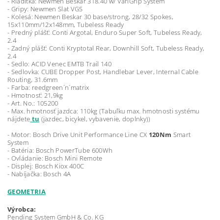
- Riaditka: Newmen Beskar 318.40 w/ VariGrip System
- Gripy: Newmen Slat VGS
- Kolesá: Newmen Beskar 30 base/strong, 28/32 Spokes,
15x110mm/12x148mm, Tubeless Ready
- Predný plášť: Conti Argotal, Enduro Super Soft, Tubeless Ready,
2.4
- Zadný plášť: Conti Kryptotal Rear, Downhill Soft, Tubeless Ready,
2.4
- Sedlo: ACID Venec EMTB Trail 140
- Sedlovka: CUBE Dropper Post, Handlebar Lever, Internal Cable
Routing, 31.6mm
- Farba: reedgreen´n´matrix
- Hmotnosť: 21,9kg
- Art. No.: 105200
- Max. hmotnosť jazdca: 110kg (Tabuľku max. hmotnosti systému
nájdete
tu
(jazdec, bicykel, vybavenie, doplnky))
- Motor: Bosch Drive Unit Performance Line CX
120Nm
Smart
System
- Batéria: Bosch PowerTube 600Wh
- Ovládanie: Bosch Mini Remote
- Displej: Bosch Kiox 400C
- Nabíjačka: Bosch 4A
GEOMETRIA
Výrobca:
Pending System GmbH & Co. KG