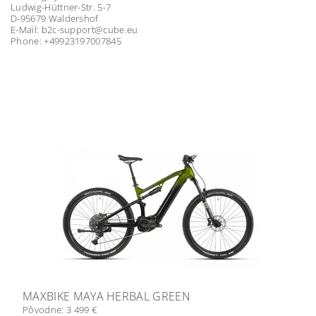
Ludwig-Hüttner-Str. 5-7
D-95679 Waldershof
E-Mail: b2c-support@cube.eu
Phone: +49923197007845
MAXBIKE MAYA HERBAL GREEN
Pôvodne:
3 499 €