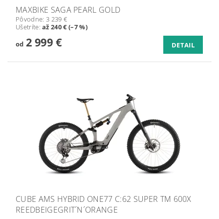
MAXBIKE SAGA PEARL GOLD
Pôvodne:
3 239 €
Ušetríte
:
až 240 € (–7 %)
2 999 €
od
DETAIL
CUBE AMS HYBRID ONE77 C:62 SUPER TM 600X
REEDBEIGEGRIT´N´ORANGE