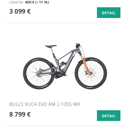
Ušetríte
:
400 € (–11 %)
3 099 €
DETAIL
BULLS VUCA EVO AM 2 1055 WH
8 799 €
DETAIL