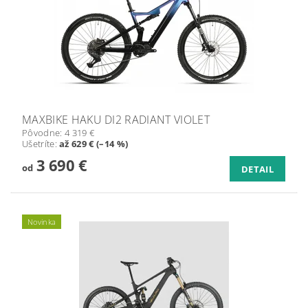
MAXBIKE HAKU DI2 RADIANT VIOLET
Pôvodne:
4 319 €
Ušetríte
:
až 629 € (–14 %)
3 690 €
od
DETAIL
Novinka