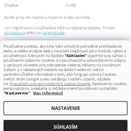
Značka
CUBE
Buďte prvý, kto napíše príspevok k tejto položke.
Len registrovaní používatelia môžu pridávať príspevky. Prosím
prihláste sa
alebo sa
zaregistrujte
.
Buďte prvý, kto napíše príspevok k tejto položke.
Používáme cookies, aby sme Vám umožnili pohodlné prehliadanie
webu a vďaka analýze webu neustále zlepšovali jeho funkcie, výkon a
Len registrovaní používatelia môžu pridávať hodnotenie. Prosím
použiteľnosť. Kliknutím na tlačítko
"Súhlasím"
vyjadríte svoj súhlas s
prihláste sa
alebo sa
zaregistrujte
.
používaním súborov cookies a s používaním a odovzdávaním údajov
o správaní na webe pre zobrazenie cielenej reklamy na sociálnych
sieťach a v reklamných sieťach na ďalších weboch našich
partnerov.
Ďalšie informácie o tom, ako fungujú súbory Cookies
tretích strán Google a ako narábajú s vašimi údajmi, nájdete
na:
Pravidlách ochrany osobných údajov Google.
Nastavenie cookies,
personalizáciu a reklamy si môžete zmeniť po kliknutí na tlačítko
"Nastavenie"
.
Viac informácií
Shoptet.sk
NASTAVENIE
Upraviť nastavenie cookies
2026 ©
GRAVITY-shop.sk
, všetky práva vyhradené
Vytvoril Shoptet
SÚHLASÍM