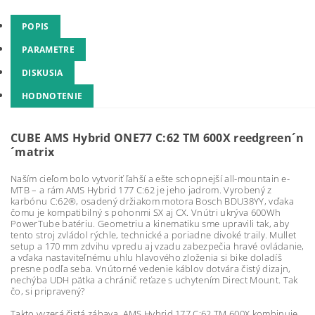
POPIS
PARAMETRE
DISKUSIA
HODNOTENIE
CUBE AMS Hybrid ONE77 C:62 TM 600X reedgreen´n
´matrix
Naším cieľom bolo vytvoriť ľahší a ešte schopnejší all-mountain e-
MTB – a rám AMS Hybrid 177 C:62 je jeho jadrom. Vyrobený z
karbónu C:62®, osadený držiakom motora Bosch BDU38YY, vďaka
čomu je kompatibilný s pohonmi SX aj CX. Vnútri ukrýva 600Wh
PowerTube batériu. Geometriu a kinematiku sme upravili tak, aby
tento stroj zvládol rýchle, technické a poriadne divoké traily. Mullet
setup a 170 mm zdvihu vpredu aj vzadu zabezpečia hravé ovládanie,
a vďaka nastaviteľnému uhlu hlavového zloženia si bike doladíš
presne podľa seba. Vnútorné vedenie káblov dotvára čistý dizajn,
nechýba UDH pätka a chránič reťaze s uchytením Direct Mount. Tak
čo, si pripravený?
Takto vyzerá čistá zábava. AMS Hybrid 177 C:62 TM 600X kombinuje