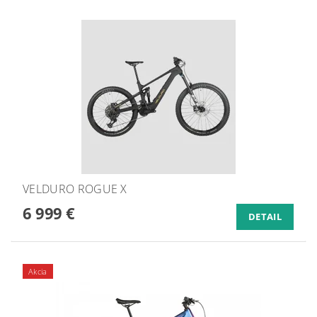
VELDURO ROGUE X
6 999 €
DETAIL
Akcia