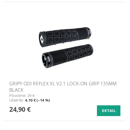
GRIPY ODI REFLEX XL V2.1 LOCK-ON GRIP 135MM
BLACK
Pôvodne:
29 €
Ušetríte
:
4,10 € (–14 %)
24,90 €
DETAIL