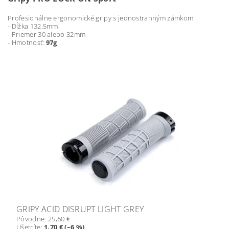
Profesionálne ergonomické gripy s jednostranným zámkom.
- Dĺžka 132,5mm
- Priemer 30 alebo 32mm
- Hmotnosť:
97g
GRIPY ACID DISRUPT LIGHT GREY
Pôvodne:
25,60 €
Ušetríte
:
1,70 € (–6 %)