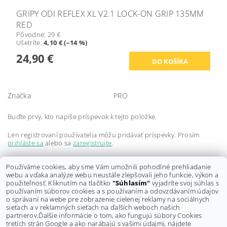
GRIPY ODI REFLEX XL V2.1 LOCK-ON GRIP 135MM
RED
Pôvodne:
29 €
Ušetríte
:
4,10 € (–14 %)
24,90 €
Značka
PRO
Buďte prvý, kto napíše príspevok k tejto položke.
Len registrovaní používatelia môžu pridávať príspevky. Prosím
prihláste sa
alebo sa
zaregistrujte
.
Buďte prvý, kto napíše príspevok k tejto položke.
Používáme cookies, aby sme Vám umožnili pohodlné prehliadanie
webu a vďaka analýze webu neustále zlepšovali jeho funkcie, výkon a
Len registrovaní používatelia môžu pridávať hodnotenie. Prosím
použiteľnosť. Kliknutím na tlačítko
"Súhlasím"
vyjadríte svoj súhlas s
prihláste sa
alebo sa
zaregistrujte
.
používaním súborov cookies a s používaním a odovzdávaním údajov
o správaní na webe pre zobrazenie cielenej reklamy na sociálnych
sieťach a v reklamných sieťach na ďalších weboch našich
partnerov.
Ďalšie informácie o tom, ako fungujú súbory Cookies
tretích strán Google a ako narábajú s vašimi údajmi, nájdete