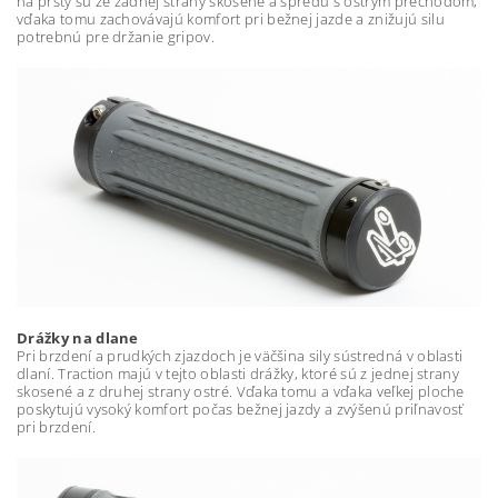
na prsty sú ze zadnej strany skosené a spredu s ostrým prechodom,
vďaka tomu zachovávajú komfort pri bežnej jazde a znižujú silu
potrebnú pre držanie gripov.
Drážky na dlane
Pri brzdení a prudkých zjazdoch je väčšina sily sústredná v oblasti
dlaní. Traction majú v tejto oblasti drážky, ktoré sú z jednej strany
skosené a z druhej strany ostré. Vďaka tomu a vďaka veľkej ploche
poskytujú vysoký komfort počas bežnej jazdy a zvýšenú priľnavosť
pri brzdení.