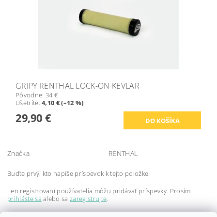
GRIPY RENTHAL LOCK-ON KEVLAR
Pôvodne:
34 €
Ušetríte
:
4,10 € (–12 %)
29,90 €
Značka
RENTHAL
Buďte prvý, kto napíše príspevok k tejto položke.
Len registrovaní používatelia môžu pridávať príspevky. Prosím
prihláste sa
alebo sa
zaregistrujte
.
Buďte prvý, kto napíše príspevok k tejto položke.