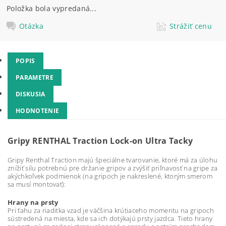
Položka bola vypredaná...
Otázka
Strážiť cenu
POPIS
PARAMETRE
DISKUSIA
HODNOTENIE
Gripy RENTHAL Traction Lock-on Ultra Tacky
Gripy Renthal Traction majú špeciálne tvarovanie, ktoré má za úlohu
znížiť silu potrebnú pre držanie gripov a zvýšiť priľnavosť na gripe za
akýchkoľvek podmienok (na gripoch je nakreslené, ktorým smerom
sa musí montovať):
Hrany na prsty
Pri ťahu za riaditka vzad je väčšina krútiaceho momentu na gripoch
sústredená na miesta, kde sa ich dotýkajú prsty jazdca. Tieto hrany