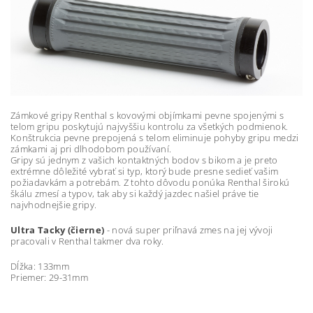
Zámkové gripy Renthal s kovovými objímkami pevne spojenými s
telom gripu poskytujú najvyššiu kontrolu za všetkých podmienok.
Konštrukcia pevne prepojená s telom eliminuje pohyby gripu medzi
zámkami aj pri dlhodobom používaní.
Gripy sú jednym z vašich kontaktných bodov s bikom a je preto
extrémne dôležité vybrať si typ, ktorý bude presne sedieť vašim
požiadavkám a potrebám. Z tohto dôvodu ponúka Renthal širokú
škálu zmesí a typov, tak aby si každý jazdec našiel práve tie
najvhodnejšie gripy.
Ultra Tacky (čierne)
- nová super priľnavá zmes na jej vývoji
pracovali v Renthal takmer dva roky.
Dĺžka: 133mm
Priemer: 29-31mm