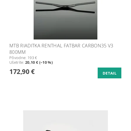
MTB RIADITKA RENTHAL FATBAR CARBON35 V3
800MM
Pôvodne:
193 €
Ušetríte
:
20,10 € (–10 %)
172,90 €
DETAIL