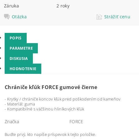
Záruka
2 roky
Otázka
Strážiť cenu
POPIS
PARAMETRE
DISKUSIA
HODNOTENIE
Chrániče kľúk FORCE gumové čierne
- Krytky / chrániče koncov kľúk pred poškodením od kameňov
- Materiál: guma
- Kompatibilné s väčšinou hliníkových kľúk
Značka
FORCE
Buďte prvý, kto napíše príspevok k tejto položke.