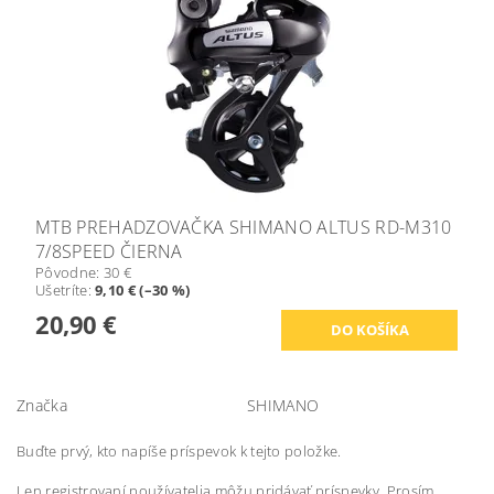
MTB PREHADZOVAČKA SHIMANO ALTUS RD-M310
7/8SPEED ČIERNA
Pôvodne:
30 €
Ušetríte
:
9,10 € (–30 %)
20,90 €
Značka
SHIMANO
Buďte prvý, kto napíše príspevok k tejto položke.
Len registrovaní používatelia môžu pridávať príspevky. Prosím