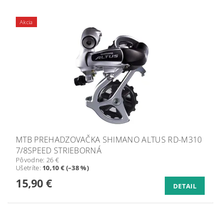
Akcia
MTB PREHADZOVAČKA SHIMANO ALTUS RD-M310
7/8SPEED STRIEBORNÁ
Pôvodne:
26 €
Ušetríte
:
10,10 € (–38 %)
15,90 €
DETAIL