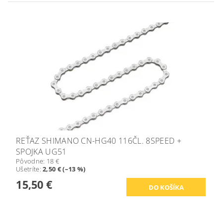
REŤAZ SHIMANO CN-HG40 116ČL. 8SPEED +
SPOJKA UG51
Pôvodne:
18 €
Ušetríte
:
2,50 € (–13 %)
15,50 €