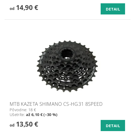
14,90 €
od
DETAIL
MTB KAZETA SHIMANO CS-HG31 8SPEED
Pôvodne:
18 €
Ušetríte
:
až 6,10 € (–30 %)
13,50 €
od
DETAIL