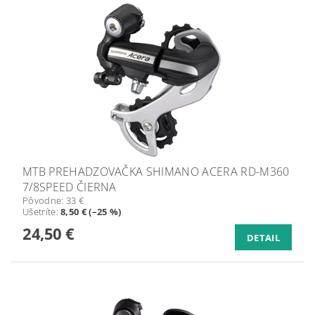
MTB PREHADZOVAČKA SHIMANO ACERA RD-M360
7/8SPEED ČIERNA
Pôvodne:
33 €
Ušetríte
:
8,50 € (–25 %)
24,50 €
DETAIL