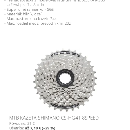
- Prehadzovačka z modelovej rady Shimano ACERA M360
- Určená pre 7 a 8 kolo
- Super dlhé ramienko - SGS
- Materiál: hliník, oceľ
- Max. pastorok na kazete 34z.
- Max. rozdiel medzi prevodníkmi: 20z
MTB KAZETA SHIMANO CS-HG41 8SPEED
Pôvodne:
21 €
Ušetríte
:
až 7,10 € (–29 %)