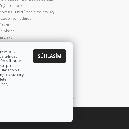
čný poriadok
 tovaru - Odstúpenie od zmluvy
 osobných údajov
Cookies
a platba
é zľavy
re
ie webu a
SÚHLASÍM
užiteľnosť.
aním súborov
ebe pre
 sieťach na
fungujú súbory
dete
kies,
Shoptet.sk
stavenie cookies