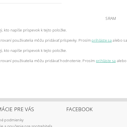
SRAM
ý, kto napíše príspevok k tejto položke.
trovaní používatelia môžu pridávať príspevky. Prosím
prihláste sa
alebo s
ý, kto napíše príspevok k tejto položke.
trovaní používatelia môžu pridávať hodnotenie. Prosím
prihláste sa
alebo
ÁCIE PRE VÁS
FACEBOOK
é podmienky
ie a poučenie pre spotrebiteľa