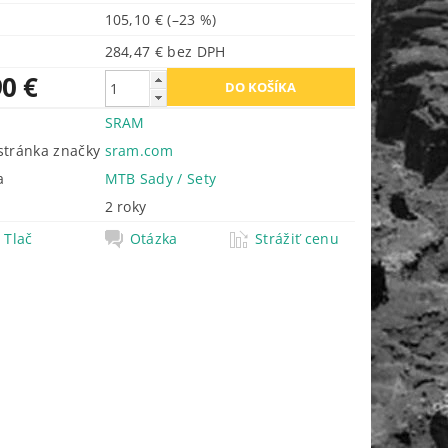
105,10 €
(–23 %)
284,47 € bez DPH
90 €
SRAM
tránka značky
sram.com
a
MTB Sady / Sety
2 roky
Tlač
Otázka
Strážiť cenu