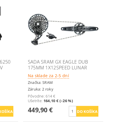
6250
SADA SRAM GX EAGLE DUB
EV
175MM 1X12SPEED LUNAR
Na sklade za 2-5 dní
Značka:
SRAM
Záruka: 2 roky
Pôvodne:
614 €
Ušetríte
:
164,10 € (–26 %)
449,90 €