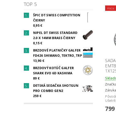
TOP 5
Akcia
ŠPIC DT SWISS COMPETITION
ČIERNY
0,95 €
NIPEL DT SWISS STANDARD
2.0 X 14MM BRASS ČIERNY
0,15 €
BRZDOVÉ PLATNIČKY GALFER
FD426 SHIMANO, TEKTRO, TRP
SADA
13,90 €
EMTB
BRZDOVÝ KOTÚČ GALFER
1X12
SHARK EVO 6D KASHIMA
Skla
89 €
Značk
DETSKÁ SEDAČKA SHOTGUN
Záruka
PRO COMBO GEN2
259 €
Pôvod
Ušetrí
799