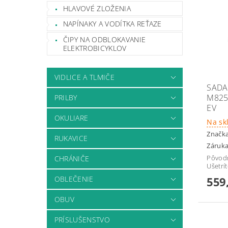
HLAVOVÉ ZLOŽENIA
NAPÍNAKY A VODÍTKA REŤAZE
ČIPY NA ODBLOKAVANIE
ELEKTROBICYKLOV
VIDLICE A TLMIČE
SADA
M825
PRILBY
EV
OKULIARE
Na sk
Značk
RUKAVICE
Záruka
Pôvod
CHRÁNIČE
Ušetrí
OBLEČENIE
559
OBUV
PRÍSLUŠENSTVO