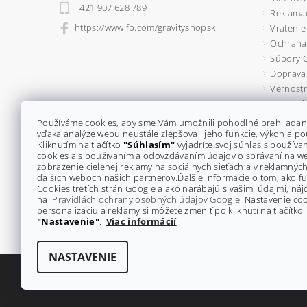
+421 907 628 789
Reklama
https://www.fb.com/gravityshopsk
Vrátenie
Ochrana
Súbory 
Doprava 
Vernostn
Formulá
Kontakty
Používáme cookies, aby sme Vám umožnili pohodlné prehliadan
vďaka analýze webu neustále zlepšovali jeho funkcie, výkon a po
Kliknutím na tlačítko
"Súhlasím"
vyjadríte svoj súhlas s použív
cookies a s používaním a odovzdávaním údajov o správaní na w
zobrazenie cielenej reklamy na sociálnych sieťach a v reklamných
ďalších weboch našich partnerov.
Ďalšie informácie o tom, ako 
Cookies tretích strán Google a ako narábajú s vašimi údajmi, náj
na:
Pravidlách ochrany osobných údajov Google.
Nastavenie coo
personalizáciu a reklamy si môžete zmeniť po kliknutí na tlačítko
"Nastavenie"
.
Viac informácií
NASTAVENIE
2026 ©
GRAVITY-shop.sk
, všetky práva vyhradené
Upraviť na