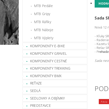
HODN
MTB Pedále
MTB Gripy
Sada S
MTB Ráfiky
Nová 12 
MTB Náboje
- Kľuky 
MTB Výplety
- Radenie
- Kazetu 
KOMPONENTY E-BIKE
- Reťaz 
- P
rehad
KOMPONENTY GRAVEL
Sada neo
KOMPONENTY CESTNÉ
KOMPONENTY TREKKING
KOMPONENTY BMX
REŤAZE
POD
SEDLÁ
SEDLOVKY A OBJÍMKY
Akcia
PREDSTAVCE