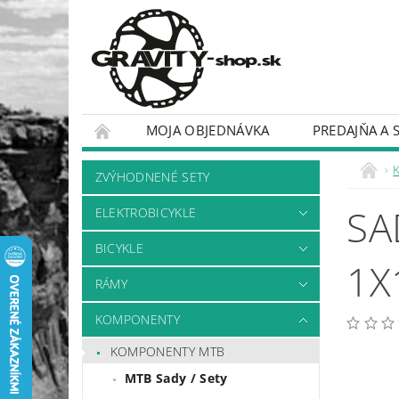
MOJA OBJEDNÁVKA
PREDAJŇA A 
BICYKLE
RÁMY
ZVÝHODNENÉ SETY
SA
ELEKTROBICYKLE
BICYKLE
1X
RÁMY
KOMPONENTY
KOMPONENTY MTB
MTB Sady / Sety