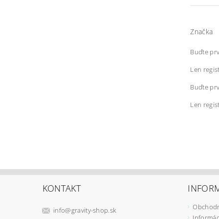
Značka
Buďte prv
Len regis
Buďte prv
Len regis
KONTAKT
INFORM
Obchodn
info
@
gravity-shop.sk
Informác