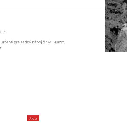
uje:
 určené pre zadný náboj širky 148mm)
y
Akcia