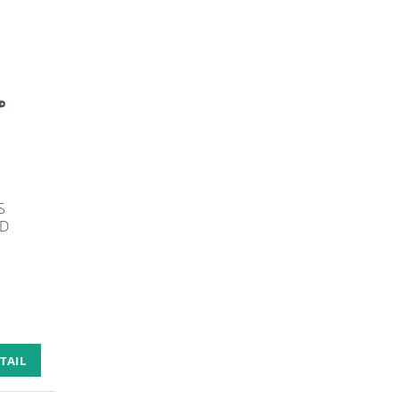
S
ED
TAIL