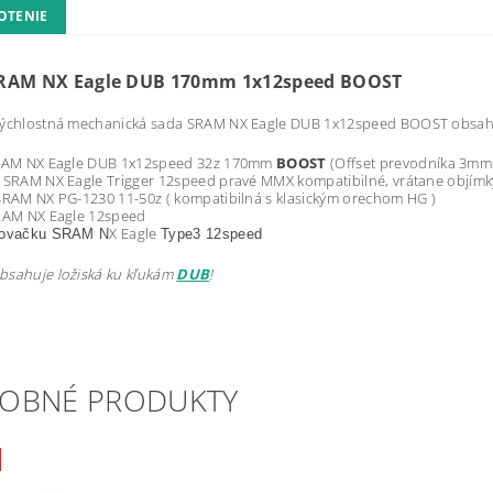
OTENIE
RAM NX Eagle DUB 170mm 1x12speed BOOST
rýchlostná mechanická sada SRAM NX Eagle DUB 1x12speed BOOST obsah
SRAM NX Eagle DUB 1x12speed 32z 170mm
BOOST
(Offset prevodníka 3mm
 SRAM NX Eagle Trigger 12speed pravé MMX kompatibilné, vrátane objímk
SRAM NX PG-1230 11-50z ( kompatibilná s klasickým orechom HG )
SRAM NX Eagle 12speed
X Eagle
zovačku SRAM N
Type3 12speed
bsahuje ložiská ku kľukám
DUB
!
OBNÉ PRODUKTY