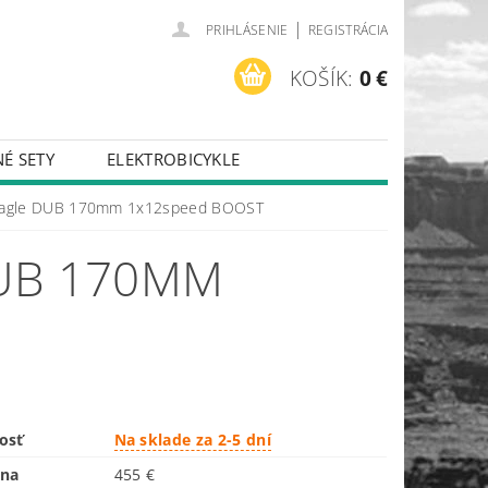
|
PRIHLÁSENIE
REGISTRÁCIA
KOŠÍK:
0 €
É SETY
ELEKTROBICYKLE
Eagle DUB 170mm 1x12speed BOOST
DUB 170MM
osť
Na sklade za 2-5 dní
ena
455 €