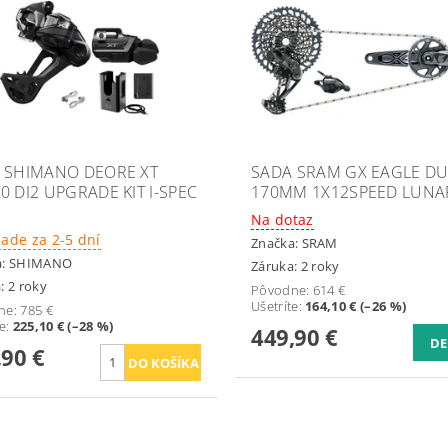
 SHIMANO DEORE XT
SADA SRAM GX EAGLE D
0 DI2 UPGRADE KIT I-SPEC
170MM 1X12SPEED LUNA
Na dotaz
lade za 2-5 dní
Značka:
SRAM
a:
SHIMANO
Záruka: 2 roky
: 2 roky
Pôvodne:
614 €
Ušetríte
:
164,10 € (–26 %)
ne:
785 €
te
:
225,10 € (–28 %)
449,90 €
DE
,90 €