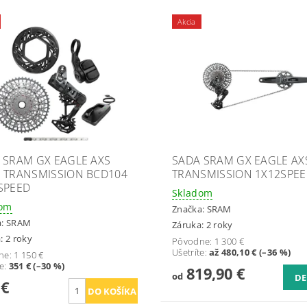
Akcia
 SRAM GX EAGLE AXS
SADA SRAM GX EAGLE AX
 TRANSMISSION BCD104
TRANSMISSION 1X12SPE
SPEED
Skladom
dom
Značka:
SRAM
a:
SRAM
Záruka: 2 roky
: 2 roky
Pôvodne:
1 300 €
Ušetríte
:
až 480,10 € (–36 %)
ne:
1 150 €
te
:
351 € (–30 %)
819,90 €
od
DE
 €