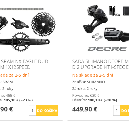
 SRAM NX EAGLE DUB
SADA SHIMANO DEORE M
M 1X12SPEED
DI2 UPGRADE KIT I-SPEC 
lade za 2-5 dní
Na sklade za 2-5 dní
a:
SRAM
Značka:
SHIMANO
: 2 roky
Záruka: 2 roky
ne:
455 €
Pôvodne:
630 €
te
:
105,10 € (–23 %)
Ušetríte
:
180,10 € (–28 %)
,90 €
449,90 €