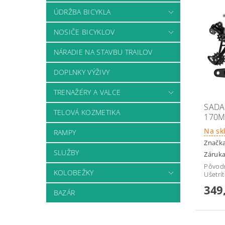
ÚDRŽBA BICYKLA
NOSIČE BICYKLOV
NÁRADIE NA STAVBU TRAILOV
DOPLNKY VÝŽIVY
TRENAŽÉRY A VALCE
SADA
TELOVÁ KOZMETIKA
170M
Na sk
RAMPY
Značk
SLUŽBY
Záruka
Pôvod
KOLOBEŽKY
Ušetrí
349
BAZÁR