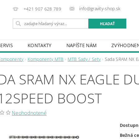
info@gravity-shop.sk
+421 907 628 789
SERVIS
KONTAKTY
NAPÍŠTE NÁM
ZVÝHODNEN
Komponenty
Komponenty MTB
MTB Sady / Sety
Sada SRAM NX 
DA SRAM NX EAGLE 
12SPEED BOOST
Neohodnotené
Dostupn
Bežná c