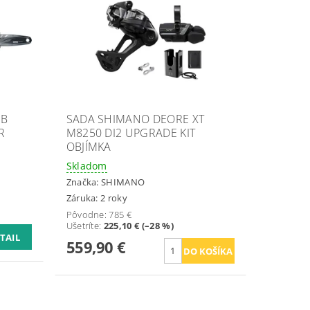
UB
SADA SHIMANO DEORE XT
R
M8250 DI2 UPGRADE KIT
OBJÍMKA
Skladom
Značka:
SHIMANO
Záruka: 2 roky
Pôvodne:
785 €
Ušetríte
:
225,10 € (–28 %)
TAIL
559,90 €