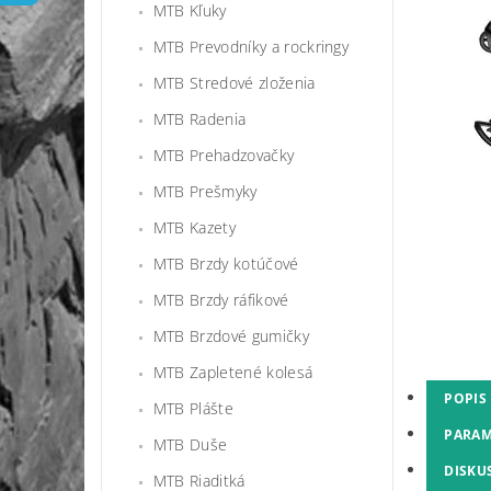
MTB Kľuky
MTB Prevodníky a rockringy
MTB Stredové zloženia
MTB Radenia
MTB Prehadzovačky
MTB Prešmyky
MTB Kazety
MTB Brzdy kotúčové
MTB Brzdy ráfikové
MTB Brzdové gumičky
MTB Zapletené kolesá
POPIS
MTB Plášte
PARAM
MTB Duše
DISKU
MTB Riaditká