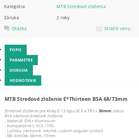
Kategória
MTB Stredové zloženia
Záruka
2 roky
Otázka
Strážiť cenu
POPIS
PARAMETRE
DISKUSIA
HODNOTENIE
MTB Stredové zloženie E*Thirteen BSA 68/73mm
Stredové zloženie pre kľuky E-13 typu XCX a TRS s
30mm
oskou
BSA závitové stredové zloženie.
- Materiál: EXA+ Aluminium
- Kompatbilné s: XCX / TRS
- Ložiska: nerezové, odolné, custom angular contact
- BB domček: 68mm, 73mm