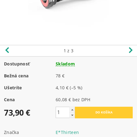
1
z 3
Dostupnosť
Skladom
Bežná cena
78 €
Ušetríte
4,10 €
(–5 %)
Cena
60,08 € bez DPH
73,90 €
Značka
E*Thirteen