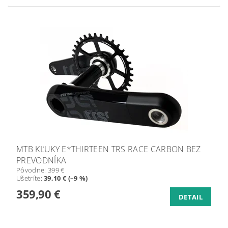
MTB KĽUKY E*THIRTEEN TRS RACE CARBON BEZ
PREVODNÍKA
Pôvodne:
399 €
Ušetríte
:
39,10 € (–9 %)
359,90 €
DETAIL