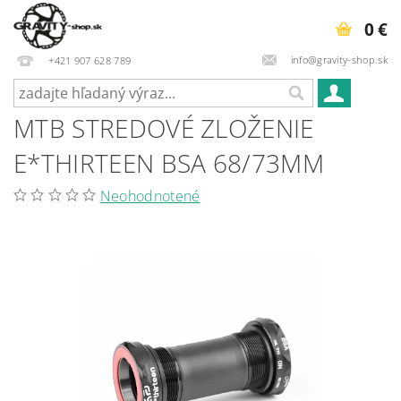
0 €
info@gravity-shop.sk
+421 907 628 789
MTB STREDOVÉ ZLOŽENIE
E*THIRTEEN BSA 68/73MM
Neohodnotené