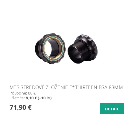
MTB STREDOVÉ ZLOŽENIE E*THIRTEEN BSA 83MM
Pôvodne:
80 €
Ušetríte
:
8,10 € (–10 %)
71,90 €
DETAIL