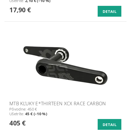
Ušetríte
:
2,10 € (–10 %)
17,90 €
DETAIL
MTB KĽUKY E*THIRTEEN XCX RACE CARBON
Pôvodne:
450 €
Ušetríte
:
45 € (–10 %)
405 €
DETAIL