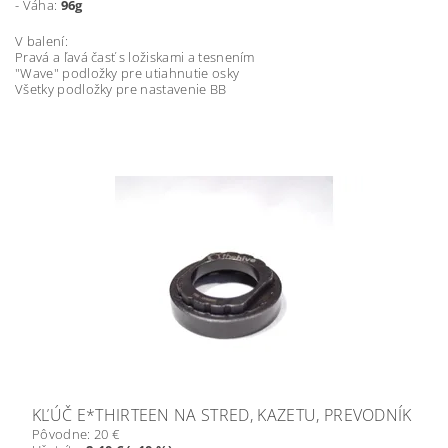
- Váha:
96g
V balení:
Pravá a ľavá časť s ložiskami a tesnením
"Wave" podložky pre utiahnutie osky
Všetky podložky pre nastavenie BB
KĽÚČ E*THIRTEEN NA STRED, KAZETU, PREVODNÍK
Pôvodne:
20 €