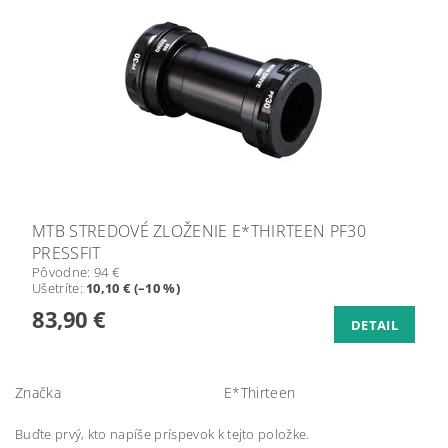
MTB STREDOVÉ ZLOŽENIE E*THIRTEEN PF30
PRESSFIT
Pôvodne:
94 €
Ušetríte
:
10,10 € (–10 %)
83,90 €
DETAIL
Značka
E*Thirteen
Buďte prvý, kto napíše príspevok k tejto položke.