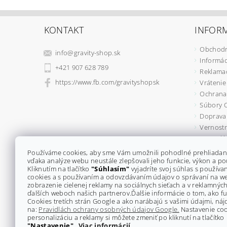
KONTAKT
INFORM
Obchodn
info
@
gravity-shop.sk
Informác
+421 907 628 789
Reklama
https://www.fb.com/gravityshopsk
Vrátenie
Ochrana
Súbory 
Doprava 
Vernostn
Formulá
Kontakty
Používáme cookies, aby sme Vám umožnili pohodlné prehliadan
vďaka analýze webu neustále zlepšovali jeho funkcie, výkon a po
Kliknutím na tlačítko
"Súhlasím"
vyjadríte svoj súhlas s použív
cookies a s používaním a odovzdávaním údajov o správaní na w
zobrazenie cielenej reklamy na sociálnych sieťach a v reklamných
ďalších weboch našich partnerov.
Ďalšie informácie o tom, ako 
Cookies tretích strán Google a ako narábajú s vašimi údajmi, náj
na:
Pravidlách ochrany osobných údajov Google.
Nastavenie coo
personalizáciu a reklamy si môžete zmeniť po kliknutí na tlačítko
"Nastavenie"
.
Viac informácií