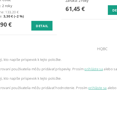
Záruka: 2 roky
: 2 roky
61,45 €
DE
ne:
133,20 €
te
:
3,30 € (–2 %)
,90 €
DETAIL
HQBC
ý, kto napíše príspevok k tejto položke.
trovaní používatelia môžu pridávať príspevky. Prosím
prihláste sa
alebo s
ý, kto napíše príspevok k tejto položke.
trovaní používatelia môžu pridávať hodnotenie. Prosím
prihláste sa
alebo