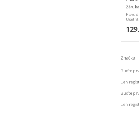
Záruka
Pôvod
Ušetrí
129
Značka
Buďte prv
Len regis
Buďte prv
Len regis