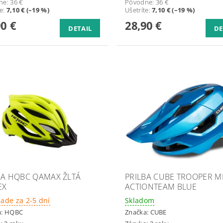
ne:
36 €
Pôvodne:
36 €
te
:
7,10 € (–19 %)
Ušetríte
:
7,10 € (–19 %)
90 €
28,90 €
DETAIL
DE
BA HQBC QAMAX ŽLTÁ
PRILBA CUBE TROOPER MI
EX
ACTIONTEAM BLUE
lade za 2-5 dní
Skladom
a:
HQBC
Značka:
CUBE