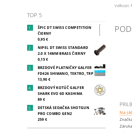
Veľkosti:
TOP 5
POD
ŠPIC DT SWISS COMPETITION
ČIERNY
0,95 €
NIPEL DT SWISS STANDARD
2.0 X 14MM BRASS ČIERNY
0,15 €
BRZDOVÉ PLATNIČKY GALFER
FD426 SHIMANO, TEKTRO, TRP
13,90 €
BRZDOVÝ KOTÚČ GALFER
SHARK EVO 6D KASHIMA
89 €
PRIL
DETSKÁ SEDAČKA SHOTGUN
Na sk
PRO COMBO GEN2
Značk
259 €
Záruka