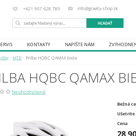
info@gravity-shop.sk
+421 907 628 789
SERVIS
KONTAKTY
NAPÍŠTE NÁM
ZVÝHODNEN
rilby
MTB
Prilba HQBC QAMAX biela
ILBA HQBC QAMAX BI
Neohodnotené
Bežná c
Ušetríte
Cena
28,90