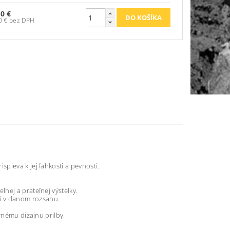
90 €
23,50 € bez DPH
pieva k jej ľahkosti a pevnosti.
nej a prateľnej výstelky.
i v danom rozsahu.
rnému dizajnu prilby.