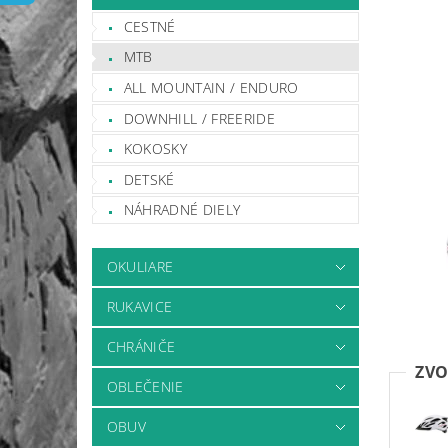
CESTNÉ
MTB
ALL MOUNTAIN / ENDURO
DOWNHILL / FREERIDE
KOKOSKY
DETSKÉ
NÁHRADNÉ DIELY
OKULIARE
RUKAVICE
CHRÁNIČE
ZVO
OBLEČENIE
OBUV