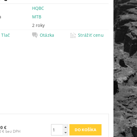
HQBC
a
MTB
2 roky
Tlač
Otázka
Strážiť cenu
90 €
23,50 € bez DPH