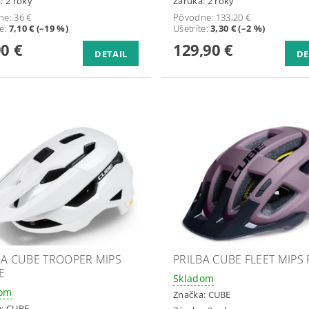
: 2 roky
Záruka: 2 roky
ne:
36 €
Pôvodne:
133,20 €
te
:
7,10 € (–19 %)
Ušetríte
:
3,30 € (–2 %)
90 €
129,90 €
DETAIL
DE
BA CUBE TROOPER MIPS
PRILBA CUBE FLEET MIPS
E
Skladom
dom
Značka:
CUBE
a:
CUBE