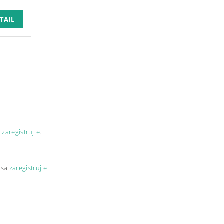
TAIL
a
zaregistrujte
.
 sa
zaregistrujte
.