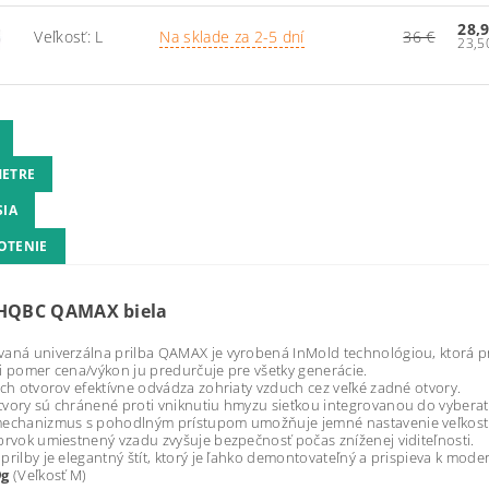
28,
Veľkosť: L
Na sklade za 2-5 dní
36 €
ETRE
SIA
OTENIE
 HQBC QAMAX biela
aná univerzálna prilba QAMAX je vyrobená InMold technológiou, ktorá pris
i pomer cena/výkon ju predurčuje pre všetky generácie.
ích otvorov efektívne odvádza zohriaty vzduch cez veľké zadné otvory.
vory sú chránené proti vniknutiu hmyzu sieťkou integrovanou do vyberateľ
mechanizmus s pohodlným prístupom umožňuje jemné nastavenie veľkost
prvok umiestnený vzadu zvyšuje bezpečnosť počas zníženej viditeľnosti.
prilby je elegantný štít, ktorý je ľahko demontovateľný a prispieva k mode
9g
(Veľkosť M)