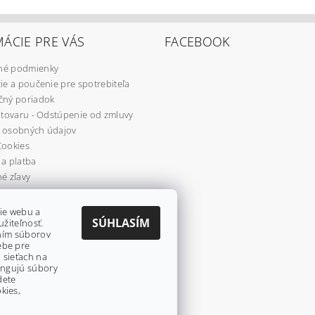
ÁCIE PRE VÁS
FACEBOOK
é podmienky
ie a poučenie pre spotrebiteľa
čný poriadok
 tovaru - Odstúpenie od zmluvy
 osobných údajov
Cookies
a platba
é zľavy
re
ie webu a
SÚHLASÍM
užiteľnosť.
aním súborov
ebe pre
 sieťach na
fungujú súbory
dete
kies,