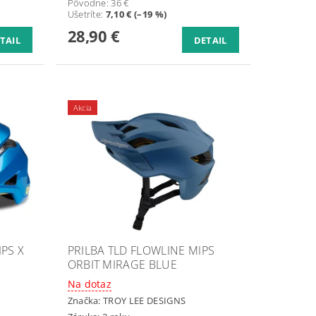
Pôvodne:
36 €
Ušetríte
:
7,10 € (–19 %)
28,90 €
TAIL
DETAIL
Akcia
PS X
PRILBA TLD FLOWLINE MIPS
ORBIT MIRAGE BLUE
Na dotaz
Značka:
TROY LEE DESIGNS