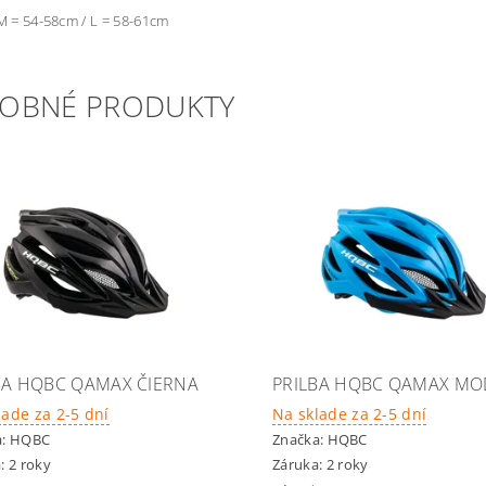
 M = 54-58cm / L = 58-61cm
OBNÉ PRODUKTY
BA HQBC QAMAX ČIERNA
PRILBA HQBC QAMAX MO
lade za 2-5 dní
Na sklade za 2-5 dní
a:
HQBC
Značka:
HQBC
: 2 roky
Záruka: 2 roky