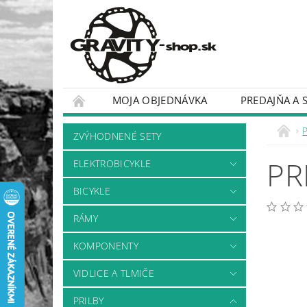
MOJA OBJEDNÁVKA
PREDAJŇA A 
BICYKLE
RÁMY
P
ZVÝHODNENÉ SETY
PR
ELEKTROBICYKLE
BICYKLE
RÁMY
KOMPONENTY
VIDLICE A TLMIČE
PRILBY