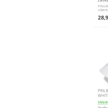
Záruka
Pôvod
Ušetrí
28,
PRIL
WHIT
Skla
Značk