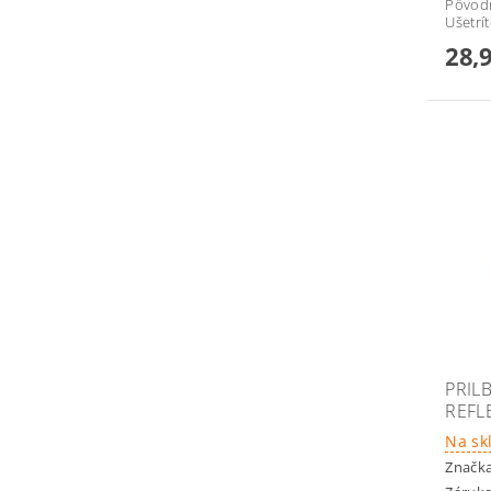
Pôvod
Ušetrí
28,
PRIL
REFL
Na sk
Značk