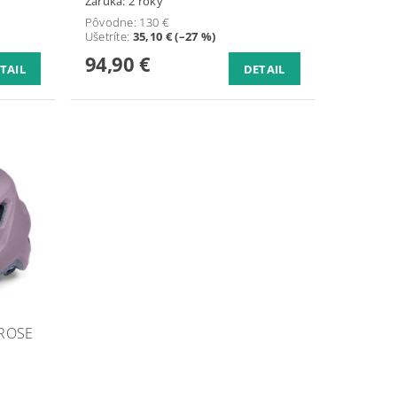
Záruka: 2 roky
Pôvodne:
130 €
Ušetríte
:
35,10 € (–27 %)
94,90 €
TAIL
DETAIL
 ROSE