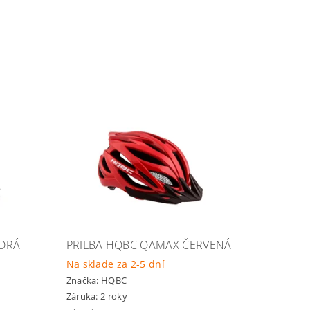
DRÁ
PRILBA HQBC QAMAX ČERVENÁ
Na sklade za 2-5 dní
Značka:
HQBC
Záruka: 2 roky