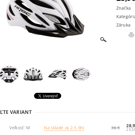
Značka
Kategóri
Záruka
ĽTE VARIANT
28,
Veľkosť: M
Na sklade za 2-5 dní
36 €