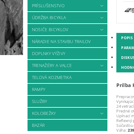
PRÍSLUŠENSTVO
ÚDRŽBA BICYKLA
NOSIČE BICYKLOV
POPIS
NÁRADIE NA STAVBU TRAILOV
PARAM
DOPLNKY VÝŽIVY
DISKU
TRENAŽÉRY A VALCE
HODN
TELOVÁ KOZMETIKA
Prilba
RAMPY
Prepracov
SLUŽBY
Vynikajúc
24 vetrac
Predné ot
KOLOBEŽKY
Upínací 
Reflexný 
BAZÁR
Súčasťou 
Váha:
23