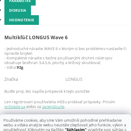
PARAMETRE
DISKUSIA
HODNOTENIE
Multikľúč LONGUS Wave 6
- Jednoduché náradie WAVE 6 s ktorým si bez problémov nastavíte či
opravíte bicykel.
- Kompaktné náradie s bežne používanými druhmi nástrojov
obsahuje šesťhran 3,4,5,6, plochý a krížový skrutkovač.
- Váha
92g
.
Značka
LONGUS
Buďte prvý, kto napíše príspevok k tejto položke.
Len registrovaní používatelia môžu pridávať príspevky. Prosím
prihláste sa
alebo sa
zaregistrujte
.
Buďte prvý, kto napíše príspevok k tejto položke.
Používáme cookies, aby sme Vám umožnili pohodlné prehliadanie
webu a vďaka analýze webu neustále zlepšovali jeho funkcie, výkon a
Len registrovaní používatelia môžu pridávať hodnotenie. Prosím
použiteľnosť. Kliknutím na tlačítko
"Súhlasím"
vyjadríte svoj súhlas s