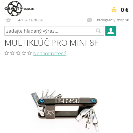
0 €
info@gravity-shop.sk
+421 907 628 789
MULTIKĽÚČ PRO MINI 8F
Neohodnotené