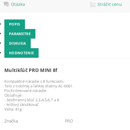
Otázka
Strážiť cenu
POPIS
PARAMETRE
DISKUSIA
HODNOTENIE
Multikľúč PRO MINI 8f
Kompaktné náradie s 8 funkciami.
Telo z odolnej a ľahkej zliatiny AL-6061.
Pochrómované náradie.
Obsahuje:
- šesťhranný kľúč 2,3,4,5,6,7 a 8
- krížový skrutkovač
Váha: 81g
Značka
PRO