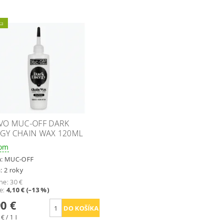
ka
VO MUC-OFF DARK
GY CHAIN WAX 120ML
dom
a:
MUC-OFF
: 2 roky
ne:
30 €
te
:
4,10 € (–13 %)
90 €
€ / 1 l