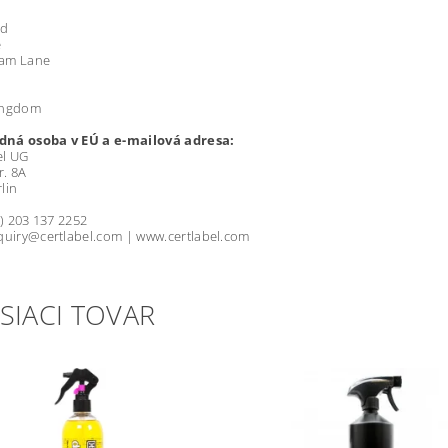
td
e
am Lane
ingdom
ná osoba v EÚ a e-mailová adresa:
l UG
r. 8A
lin
0) 203 137 2252
quiry@certlabel.com | www.certlabel.com
SIACI TOVAR