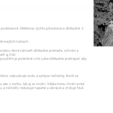
 podmienok. Efektívne, rýchlo pôsobiace a dôkladné. S
drsnejších tratiach.
a voskov, ktoré zároveň dôkladne premaže, ochráni a
ň aj čistí.
d použitím je poterbné Link Lube dôkladne pretrepať, aby
 dielov, odpudzuje vodu a vymýva nečistoty, ktoré sa
u ako z vonku, tak aj vo vnútri. Vďaka tomu chráni pred
a nečistôt, redukuje napätie a vibrácie a znižuje hluk