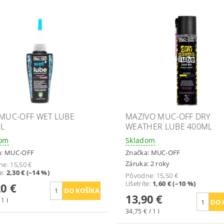
 MUC-OFF WET LUBE
MAZIVO MUC-OFF DRY
L
WEATHER LUBE 400ML
dom
Skladom
a:
MUC-OFF
Značka:
MUC-OFF
Záruka: 2 roky
ne:
15,50 €
te
:
2,30 € (–14 %)
Pôvodne:
15,50 €
Ušetríte
:
1,60 € (–10 %)
20 €
13,90 €
 1 l
34,75 € / 1 l