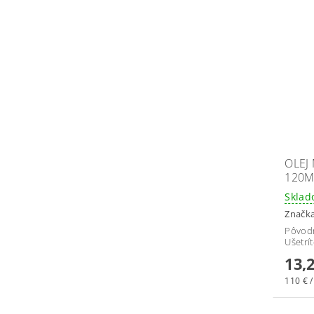
OLEJ
120M
Skla
Značk
Pôvod
Ušetrí
13,
110 € /