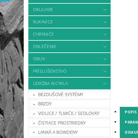
OKULIARE
RUKAVICE
CHRÁNIČE
OBLEČENIE
OBUV
PRÍSLUŠENSTVO
ÚDRŽBA BICYKLA
BEZDUŠOVÉ SYSTÉMY
BRZDY
POPIS
VIDLICE / TLMIČE / SEDLOVKY
PARAM
ČISTIACE PROSTRIEDKY
LANKÁ A BOWDENY
DISKU