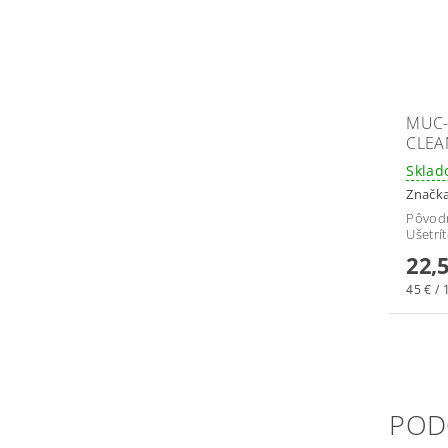
MUC-
CLEA
Skla
Značk
Pôvod
Ušetrí
22,
45 € / 1
POD