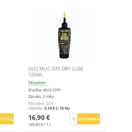
OLEJ MUC-OFF DRY LUBE
120ML
Skladom
Značka:
MUC-OFF
Záruka: 2 roky
Pôvodne:
20 €
Ušetríte
:
3,10 € (–15 %)
16,90 €
140,83 € / 1 l