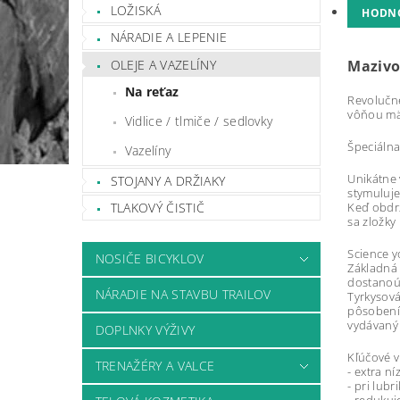
LOŽISKÁ
HODN
NÁRADIE A LEPENIE
OLEJE A VAZELÍNY
Mazivo
Na reťaz
Revolučné
vôňou mät
Vidlice / tlmiče / sedlovky
Špeciálna
Vazelíny
Unikátne 
STOJANY A DRŽIAKY
stymuluje
Keď obdrž
TLAKOVÝ ČISTIČ
sa zložky
Science y
NOSIČE BICYKLOV
Základná 
dostanoú 
NÁRADIE NA STAVBU TRAILOV
Tyrkysová
pôsobením
vydávaný
DOPLNKY VÝŽIVY
Kľúčové v
TRENAŽÉRY A VALCE
- extra n
- pri lubr