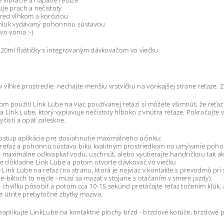
e vibrácie a napätie reťaze
je prach a nečistoty
pred vlhkom a koróziou
e hluk vydávaný pohonnou sústavou
vo vonia :-)
120ml fľaštičky s integrovaným dávkovačom vo viečku.
mi vlhké prostredie: nechajte menšiu vrstvičku na vonkajšej strane reťaze. Z
nom použití Link Lube na viac používanej reťazi si môžete všimnúť, že reťaz 
 Link Lube, ktorý vyplavuje nečistoty hlboko z vnútra reťaze. Pokračujte
yčistí a opäť zaleskne.
ostup aplikácie pre dosiahnutie maximálneho účinku:
te reťaz a pohonnú sústavu biku kvalitným prostriedkom na umývanie poho
e maximálne odkvapkať vodu, uschnúť, alebo vyutierajte handričkou tak ak
te dôkladne Link Lube a potom otvorte dávkovač vo viečku
te Link Lube na reťaz (na stranu, ktorá je najviac v kontakte s prevodmi)
i e-bikoch to nejde - musí sa mazať v stojane s otáčaním v smere jazdy).
e chvíľku pôsobiť a potom cca 10-15 sekúnd pretáčajte reťaz točením kľúk, 
e utrite prebytočné zbytky maziva.
eaplikujte LinkLube na kontaktné plochy bŕzd - brzdové kotúče, brzdové pl