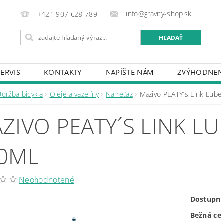
info@gravity-shop.sk
+421 907 628 789
SERVIS
KONTAKTY
NAPÍŠTE NÁM
ZVÝHODNEN
Údržba bicykla
Oleje a vazelíny
Na reťaz
Mazivo PEATY´s Link Lub
ZIVO PEATY´S LINK L
0ML
Neohodnotené
Dostupn
Bežná c