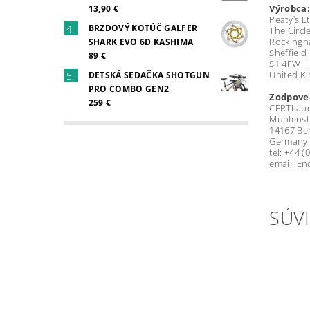
Výrobca:
13,90 €
Peaty´s L
BRZDOVÝ KOTÚČ GALFER
The Circl
Rockingh
SHARK EVO 6D KASHIMA
Sheffield
89 €
S1 4FW
United K
DETSKÁ SEDAČKA SHOTGUN
PRO COMBO GEN2
Zodpoved
259 €
CERTLabe
Muhlenst
14167 Ber
Germany
tel: +44 (
email: En
SÚVI