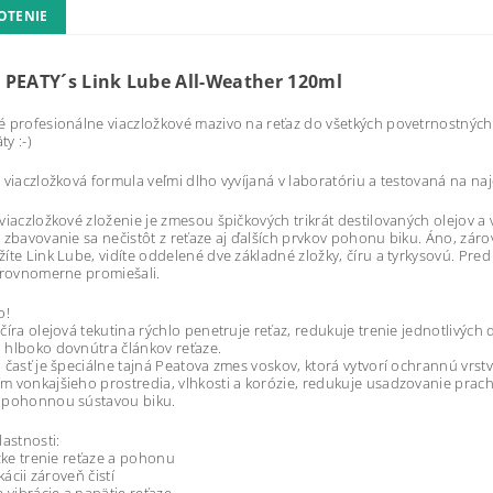
OTENIE
 PEATY´s Link Lube All-Weather 120ml
 profesionálne viaczložkové mazivo na reťaz do všetkých povetrnostných
y :-)
 viaczložková formula veľmi dlho vyvíjaná v laboratóriu a testovaná na naj
viaczložkové zloženie je zmesou špičkových trikrát destilovaných olejov 
 zbavovanie sa nečistôt z reťaze aj ďalších prvkov pohonu biku. Áno, zárove
íte Link Lube, vidíte oddelené dve základné zložky, číru a tyrkysovú. Pre
 rovnomerne promiešali.
o!
číra olejová tekutina rýchlo penetruje reťaz, redukuje trenie jednotlivých
hlboko dovnútra článkov reťaze.
 časť je špeciálne tajná Peatova zmes voskov, ktorá vytvorí ochrannú vrstv
 vonkajšieho prostredia, vlhkosti a korózie, redukuje usadzovanie prachu 
 pohonnou sústavou biku.
lastnosti:
ízke trenie reťaze a pohonu
ikácii zároveň čistí