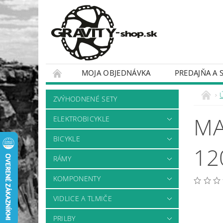
MOJA OBJEDNÁVKA
PREDAJŇA A 
BICYKLE
RÁMY
ZVÝHODNENÉ SETY
MA
ELEKTROBICYKLE
BICYKLE
12
RÁMY
KOMPONENTY
VIDLICE A TLMIČE
PRILBY