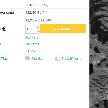
2,10 €
(–11 %)
ová cena
132,50 € / 1 l
12,93 € bez DPH
 €
PEATY´s
a
Na reťaz
2 roky
Tlač
Otázka
Strážiť cenu