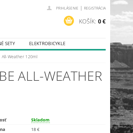
|
PRIHLÁSENIE
REGISTRÁCIA
KOŠÍK:
0 €
É SETY
ELEKTROBICYKLE
e All-Weather 120ml
UBE ALL-WEATHER
osť
Skladom
ena
18 €