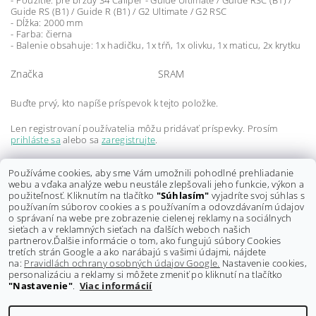
- Použitie: pre brzdy S4 Caliper - Guide Ultimate / Guide RSC (B1) /
Guide RS (B1) / Guide R (B1) / G2 Ultimate / G2 RSC
- Dĺžka: 2000 mm
- Farba: čierna
- Balenie obsahuje: 1x hadičku, 1x tŕň, 1x olivku, 1x maticu, 2x krytku
Značka
SRAM
Buďte prvý, kto napíše príspevok k tejto položke.
Len registrovaní používatelia môžu pridávať príspevky. Prosím
prihláste sa
alebo sa
zaregistrujte
.
Buďte prvý, kto napíše príspevok k tejto položke.
Používáme cookies, aby sme Vám umožnili pohodlné prehliadanie
webu a vďaka analýze webu neustále zlepšovali jeho funkcie, výkon a
Len registrovaní používatelia môžu pridávať hodnotenie. Prosím
použiteľnosť. Kliknutím na tlačítko
"Súhlasím"
vyjadríte svoj súhlas s
prihláste sa
alebo sa
zaregistrujte
.
používaním súborov cookies a s používaním a odovzdávaním údajov
o správaní na webe pre zobrazenie cielenej reklamy na sociálnych
sieťach a v reklamných sieťach na ďalších weboch našich
partnerov.
Ďalšie informácie o tom, ako fungujú súbory Cookies
tretích strán Google a ako narábajú s vašimi údajmi, nájdete
na:
Pravidlách ochrany osobných údajov Google.
Nastavenie cookies,
personalizáciu a reklamy si môžete zmeniť po kliknutí na tlačítko
"Nastavenie"
.
Viac informácií
Shoptet.sk