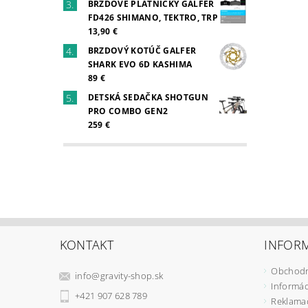
BRZDOVÉ PLATNIČKY GALFER
FD426 SHIMANO, TEKTRO, TRP
13,90 €
BRZDOVÝ KOTÚČ GALFER
SHARK EVO 6D KASHIMA
89 €
DETSKÁ SEDAČKA SHOTGUN
PRO COMBO GEN2
259 €
KONTAKT
INFORM
Obchodn
info
@
gravity-shop.sk
Informác
+421 907 628 789
Reklama