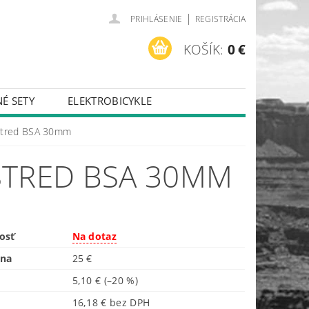
|
PRIHLÁSENIE
REGISTRÁCIA
KOŠÍK:
0 €
É SETY
ELEKTROBICYKLE
stred BSA 30mm
STRED BSA 30MM
osť
Na dotaz
ena
25 €
5,10 €
(–20 %)
16,18 € bez DPH