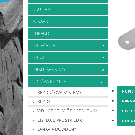
OKULIARE
RUKAVICE
CHRÁNIČE
OBLEČENIE
OBUV
PRÍSLUŠENSTVO
ÚDRŽBA BICYKLA
POPIS
BEZDUŠOVÉ SYSTÉMY
PARAM
BRZDY
VIDLICE / TLMIČE / SEDLOVKY
DISKU
ČISTIACE PROSTRIEDKY
HODN
LANKÁ A BOWDENY