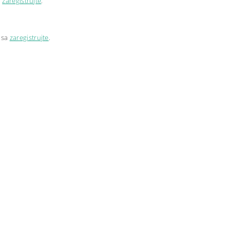
a
zaregistrujte
.
 sa
zaregistrujte
.