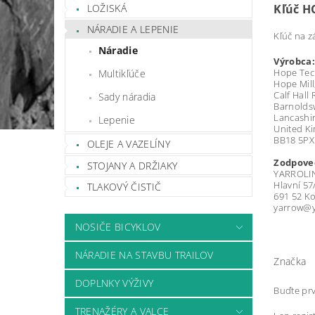
LOŽISKÁ
Kľúč H
NÁRADIE A LEPENIE
Kľúč na z
Náradie
Výrobca:
Hope Tec
Multikľúče
Hope Mill
Calf Hall
Sady náradia
Barnolds
Lancashir
Lepenie
United K
BB18 5PX
OLEJE A VAZELÍNY
Zodpoved
STOJANY A DRŽIAKY
YARROLINE
Hlavní 57
TLAKOVÝ ČISTIČ
691 52 Ko
yarrow@y
NOSIČE BICYKLOV
NÁRADIE NA STAVBU TRAILOV
Značka
DOPLNKY VÝŽIVY
Buďte prv
TRENAŽÉRY A VALCE