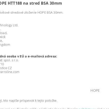
OPE HTT188 na stred BSA 30mm
ávitové stredové zloženie HOPE BSA 30mm.
hnology Ltd.
,
 Road,
wick
e,
ingdom
ná osoba v EÚ a e-mailová adresa:
 spol. s r.o.
/10
stice CZ
arroline.com
HOPE
ý, kto napíše príspevok k tejto položke.