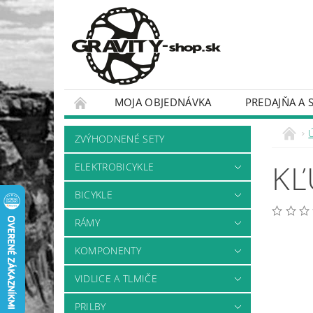
MOJA OBJEDNÁVKA
PREDAJŇA A 
BICYKLE
RÁMY
ZVÝHODNENÉ SETY
KĽ
ELEKTROBICYKLE
BICYKLE
RÁMY
KOMPONENTY
VIDLICE A TLMIČE
PRILBY