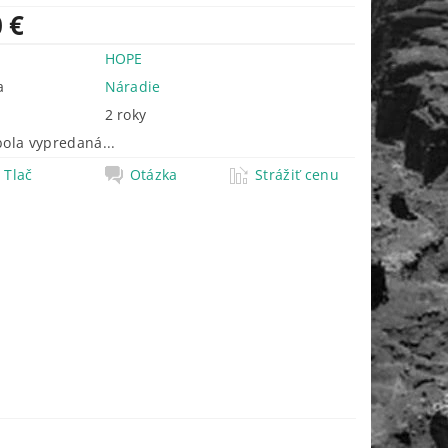
 €
HOPE
a
Náradie
2 roky
bola vypredaná...
Tlač
Otázka
Strážiť cenu