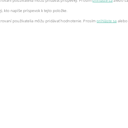
trovaní používatelia môžu pridávať príspevky. Prosím
prihláste sa
alebo s
ý, kto napíše príspevok k tejto položke.
trovaní používatelia môžu pridávať hodnotenie. Prosím
prihláste sa
alebo