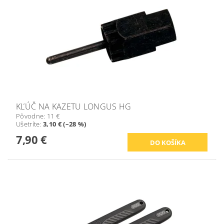
KĽÚČ NA KAZETU LONGUS HG
Pôvodne:
11 €
Ušetríte
:
3,10 € (–28 %)
7,90 €