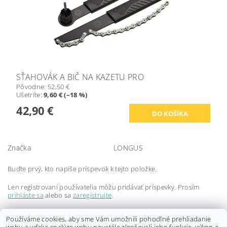
SŤAHOVÁK A BIČ NA KAZETU PRO
Pôvodne:
52,50 €
Ušetríte
:
9,60 € (–18 %)
42,90 €
Značka
LONGUS
Buďte prvý, kto napíše príspevok k tejto položke.
Len registrovaní používatelia môžu pridávať príspevky. Prosím
prihláste sa
alebo sa
zaregistrujte
.
Buďte prvý, kto napíše príspevok k tejto položke.
Používáme cookies, aby sme Vám umožnili pohodlné prehliadanie