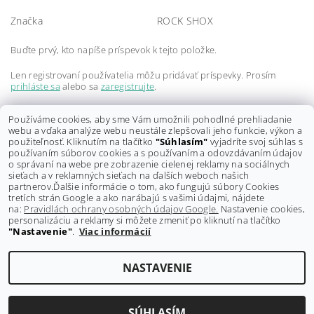
Značka
ROCK SHOX
Buďte prvý, kto napíše príspevok k tejto položke.
Len registrovaní používatelia môžu pridávať príspevky. Prosím
prihláste sa
alebo sa
zaregistrujte
.
Buďte prvý, kto napíše príspevok k tejto položke.
Používáme cookies, aby sme Vám umožnili pohodlné prehliadanie
webu a vďaka analýze webu neustále zlepšovali jeho funkcie, výkon a
Len registrovaní používatelia môžu pridávať hodnotenie. Prosím
použiteľnosť. Kliknutím na tlačítko
"Súhlasím"
vyjadríte svoj súhlas s
prihláste sa
alebo sa
zaregistrujte
.
používaním súborov cookies a s používaním a odovzdávaním údajov
o správaní na webe pre zobrazenie cielenej reklamy na sociálnych
sieťach a v reklamných sieťach na ďalších weboch našich
partnerov.
Ďalšie informácie o tom, ako fungujú súbory Cookies
tretích strán Google a ako narábajú s vašimi údajmi, nájdete
na:
Pravidlách ochrany osobných údajov Google.
Nastavenie cookies,
personalizáciu a reklamy si môžete zmeniť po kliknutí na tlačítko
"Nastavenie"
.
Viac informácií
Shoptet.sk
NASTAVENIE
Upraviť nastavenie cookies
2026 ©
GRAVITY-shop.sk
, všetky práva vyhradené
Vytvoril Shoptet
SÚHLASÍM