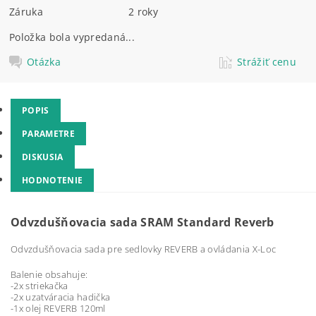
Záruka
2 roky
Položka bola vypredaná...
Otázka
Strážiť cenu
POPIS
PARAMETRE
DISKUSIA
HODNOTENIE
Odvzdušňovacia sada SRAM Standard Reverb
Odvzdušňovacia sada pre sedlovky REVERB a ovládania X-Loc
Balenie obsahuje:
-2x striekačka
-2x uzatváracia hadička
-1x olej REVERB 120ml