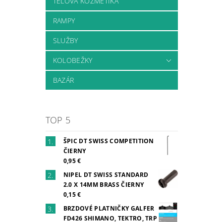
TELOVÁ KOZMETIKA
RAMPY
SLUŽBY
KOLOBEŽKY
BAZÁR
TOP 5
ŠPIC DT SWISS COMPETITION
ČIERNY
0,95 €
NIPEL DT SWISS STANDARD
2.0 X 14MM BRASS ČIERNY
0,15 €
BRZDOVÉ PLATNIČKY GALFER
FD426 SHIMANO, TEKTRO, TRP