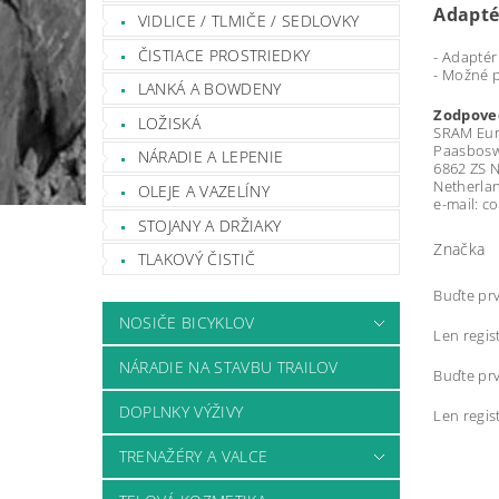
Adapté
VIDLICE / TLMIČE / SEDLOVKY
ČISTIACE PROSTRIEDKY
- Adaptér
- Možné 
LANKÁ A BOWDENY
Zodpoved
LOŽISKÁ
SRAM Eu
Paasbosw
NÁRADIE A LEPENIE
6862 ZS N
Netherla
OLEJE A VAZELÍNY
e-mail: 
STOJANY A DRŽIAKY
Značka
TLAKOVÝ ČISTIČ
Buďte prv
NOSIČE BICYKLOV
Len regis
NÁRADIE NA STAVBU TRAILOV
Buďte prv
DOPLNKY VÝŽIVY
Len regis
TRENAŽÉRY A VALCE