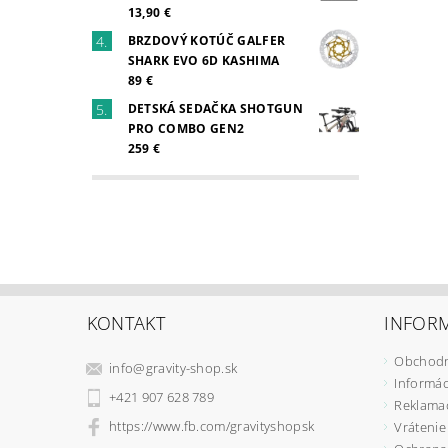
13,90 €
BRZDOVÝ KOTÚČ GALFER
SHARK EVO 6D KASHIMA
89 €
DETSKÁ SEDAČKA SHOTGUN
PRO COMBO GEN2
259 €
KONTAKT
INFORM
Obchodn
info
@
gravity-shop.sk
Informác
+421 907 628 789
Reklama
https://www.fb.com/gravityshopsk
Vrátenie