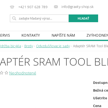
info@gravity-shop.sk
+421 907 628 789
SERVIS
KONTAKTY
NAPÍŠTE NÁM
ZVÝHODNEN
Údržba bicykla
Brzdy
Odvzdušňovacie sady
Adaptér SRAM Tool Bl
APTÉR SRAM TOOL BL
Neohodnotené
Dostupn
Bežná c
Ušetríte
Cena