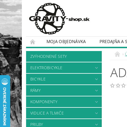
MOJA OBJEDNÁVKA
PREDAJŇA A 
BICYKLE
RÁMY
ZVÝHODNENÉ SETY
AD
ELEKTROBICYKLE
BICYKLE
RÁMY
KOMPONENTY
VIDLICE A TLMIČE
PRILBY