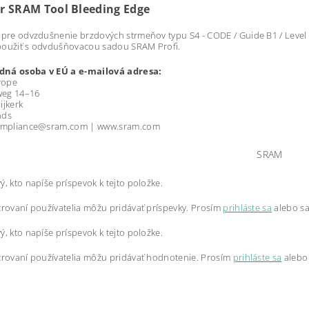
r SRAM Tool Bleeding Edge
 pre odvzdušnenie brzdových strmeňov typu S4 - CODE / Guide B1 / Level 
použiť s odvdušňovacou sadou SRAM Profi.
ná osoba v EÚ a e-mailová adresa:
rope
eg 14–16
ijkerk
nds
compliance@sram.com | www.sram.com
SRAM
ý, kto napíše príspevok k tejto položke.
trovaní používatelia môžu pridávať príspevky. Prosím
prihláste sa
alebo s
ý, kto napíše príspevok k tejto položke.
trovaní používatelia môžu pridávať hodnotenie. Prosím
prihláste sa
alebo