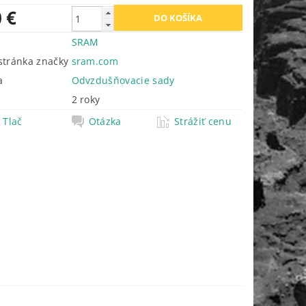
 €
SRAM
tránka značky
sram.com
a
Odvzdušňovacie sady
2 roky
Tlač
Otázka
Strážiť cenu