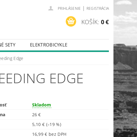
|
PRIHLÁSENIE
REGISTRÁCIA
KOŠÍK:
0 €
É SETY
ELEKTROBICYKLE
eeding Edge
EEDING EDGE
osť
Skladom
ena
26 €
5,10 €
(–19 %)
16,99 € bez DPH