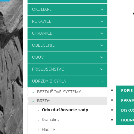
OKULIARE
RUKAVICE
CHRÁNIČE
OBLEČENIE
OBUV
PRÍSLUŠENSTVO
ÚDRŽBA BICYKLA
POPIS
BEZDUŠOVÉ SYSTÉMY
PARAM
BRZDY
Odvzdušňovacie sady
DISKU
Kvapaliny
HODN
Hadice