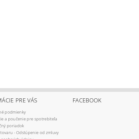
ÁCIE PRE VÁS
FACEBOOK
é podmienky
ie a poučenie pre spotrebiteľa
čný poriadok
 tovaru - Odstúpenie od zmluvy