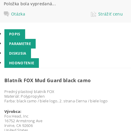
Položka bola vypredaná...
Otázka
Strážiť cenu
POPIS
PARAMETRE
DISKUSIA
HODNOTENIE
Blatník FOX Mud Guard black camo
Predný plastový blatník FOX
Materiál: Polypropylen
Farba: black camo / biele logo, 2. strana čierna / biele logo
Výrobca:
Fox Head, Inc
16752 Armstrong Ave
Irvine, CA 92606
United States