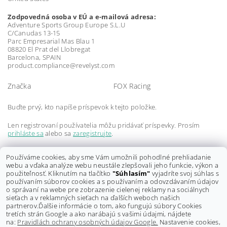
Zodpovedná osoba v EÚ a e-mailová adresa:
Adventure Sports Group Europe S.L.U
C/Canudas 13-15
Parc Empresarial Mas Blau 1
08820 El Prat del Llobregat
Barcelona, SPAIN
product.compliance@revelyst.com
Značka
FOX Racing
Buďte prvý, kto napíše príspevok k tejto položke.
Len registrovaní používatelia môžu pridávať príspevky. Prosím
prihláste sa
alebo sa
zaregistrujte
.
Buďte prvý, kto napíše príspevok k tejto položke.
Používáme cookies, aby sme Vám umožnili pohodlné prehliadanie
webu a vďaka analýze webu neustále zlepšovali jeho funkcie, výkon a
Len registrovaní používatelia môžu pridávať hodnotenie. Prosím
použiteľnosť. Kliknutím na tlačítko
"Súhlasím"
vyjadríte svoj súhlas s
prihláste sa
alebo sa
zaregistrujte
.
používaním súborov cookies a s používaním a odovzdávaním údajov
o správaní na webe pre zobrazenie cielenej reklamy na sociálnych
sieťach a v reklamných sieťach na ďalších weboch našich
partnerov.
Ďalšie informácie o tom, ako fungujú súbory Cookies
tretích strán Google a ako narábajú s vašimi údajmi, nájdete
na:
Pravidlách ochrany osobných údajov Google.
Nastavenie cookies,