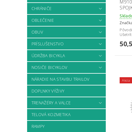
M910
SPOJ
CHRÁNIČE
Skla
OBLEČENIE
Značk
Pôvod
OBUV
Ušetrí
50,
PRÍSLUŠENSTVO
ÚDRŽBA BICYKLA
NOSIČE BICYKLOV
NÁRADIE NA STAVBU TRAILOV
Akcia
DOPLNKY VÝŽIVY
TRENAŽÉRY A VALCE
TELOVÁ KOZMETIKA
RAMPY