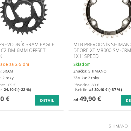
PREVODNÍK SRAM EAGLE
MTB PREVODNÍK SHIMAN
NC2 DM 6MM OFFSET
DEORE XT M8000 SM-CR
K
1X11SPEED
lade za 2-5 dní
Skladom
a:
SRAM
Značka:
SHIMANO
: 2 roky
Záruka: 2 roky
ne:
109 €
Pôvodne:
80 €
te
:
24,10 € (–22 %)
Ušetríte
:
až 30,10 € (–37 %)
90 €
49,90 €
od
DETAIL
DE
SHIMANO