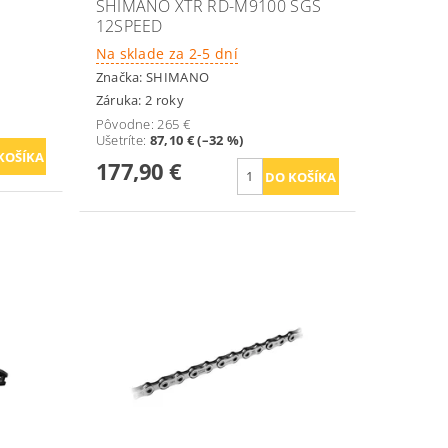
SHIMANO XTR RD-M9100 SGS
12SPEED
Na sklade za 2-5 dní
Značka:
SHIMANO
Záruka: 2 roky
Pôvodne:
265 €
Ušetríte
:
87,10 € (–32 %)
177,90 €