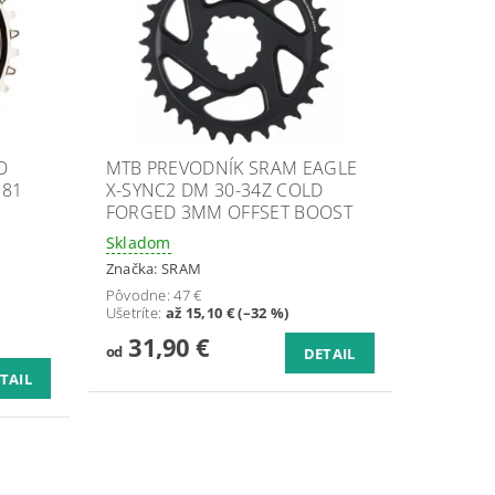
O
MTB PREVODNÍK SRAM EAGLE
M81
X-SYNC2 DM 30-34Z COLD
FORGED 3MM OFFSET BOOST
Skladom
Značka:
SRAM
Pôvodne:
47 €
Ušetríte
:
až 15,10 € (–32 %)
31,90 €
od
DETAIL
TAIL