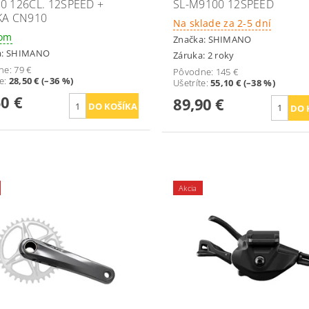
0 126ČL. 12SPEED +
SL-M9100 12SPEED
KA CN910
Na sklade za 2-5 dní
dom
Značka:
SHIMANO
a:
SHIMANO
Záruka: 2 roky
ne:
79 €
Pôvodne:
145 €
te
:
28,50 € (–36 %)
Ušetríte
:
55,10 € (–38 %)
50 €
89,90 €
Akcia