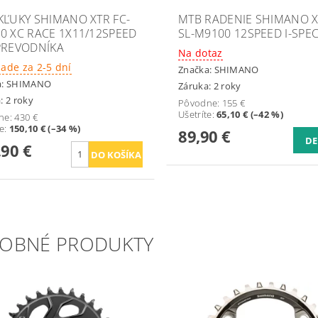
KĽUKY SHIMANO XTR FC-
MTB RADENIE SHIMANO 
0 XC RACE 1X11/12SPEED
SL-M9100 12SPEED I-SPEC
PREVODNÍKA
Na dotaz
lade za 2-5 dní
Značka:
SHIMANO
a:
SHIMANO
Záruka: 2 roky
: 2 roky
Pôvodne:
155 €
Ušetríte
:
65,10 € (–42 %)
ne:
430 €
te
:
150,10 € (–34 %)
89,90 €
DE
,90 €
OBNÉ PRODUKTY