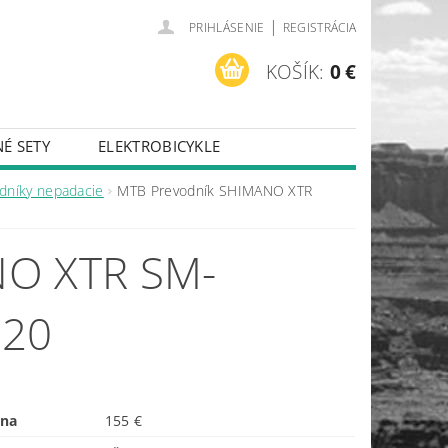
|
PRIHLÁSENIE
REGISTRÁCIA
KOŠÍK:
0 €
É SETY
ELEKTROBICYKLE
dníky nepadacie
MTB Prevodník SHIMANO XTR
O XTR SM-
120
ena
155 €