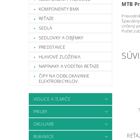
MTB Pr
KOMPONENTY BMX
Prevodní
REŤAZE
Špeciálny
Určený pr
SEDLÁ
Počet zubo
SEDLOVKY A OBJÍMKY
PREDSTAVCE
SÚVI
HLAVOVÉ ZLOŽENIA
NAPÍNAKY A VODÍTKA REŤAZE
ČIPY NA ODBLOKAVANIE
ELEKTROBICYKLOV
VIDLICE A TLMIČE
PRILBY
OKULIARE
REŤA
RUKAVICE