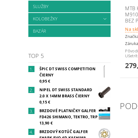
SLUŽBY
MTB 
M910
KOLOBEŽKY
BEZ 
Na sk
BAZÁR
Značk
Záruka
Pôvod
TOP 5
Ušetrí
279
ŠPIC DT SWISS COMPETITION
ČIERNY
0,95 €
NIPEL DT SWISS STANDARD
2.0 X 14MM BRASS ČIERNY
0,15 €
POD
BRZDOVÉ PLATNIČKY GALFER
FD426 SHIMANO, TEKTRO, TRP
13,90 €
BRZDOVÝ KOTÚČ GALFER
SHARK EVO 6D KASHIMA