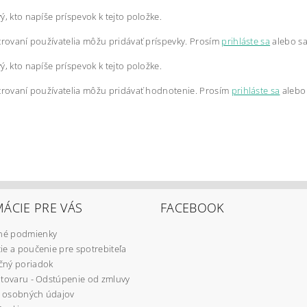
ý, kto napíše príspevok k tejto položke.
trovaní používatelia môžu pridávať príspevky. Prosím
prihláste sa
alebo s
ý, kto napíše príspevok k tejto položke.
trovaní používatelia môžu pridávať hodnotenie. Prosím
prihláste sa
alebo
ÁCIE PRE VÁS
FACEBOOK
é podmienky
ie a poučenie pre spotrebiteľa
čný poriadok
 tovaru - Odstúpenie od zmluvy
 osobných údajov