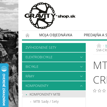
MOJA OBJEDNÁVKA
PREDAJŇA A 
BICYKLE
RÁMY
ZVÝHODNENÉ SETY
SM-CR
ELEKTROBICYKLE
MT
BICYKLE
CR
RÁMY
KOMPONENTY
KOMPONENTY MTB
MTB Sady / Sety