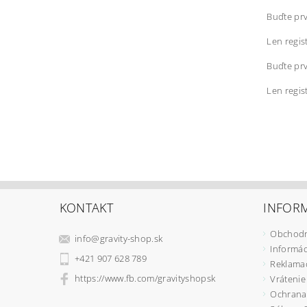
Buďte prv
Len regis
Buďte prv
Len regis
KONTAKT
INFORM
Obchodn
info
@
gravity-shop.sk
Informác
+421 907 628 789
Reklama
https://www.fb.com/gravityshopsk
Vrátenie
Ochrana