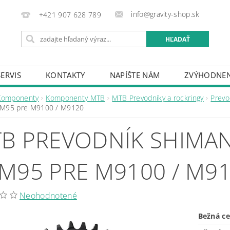
info@gravity-shop.sk
+421 907 628 789
SERVIS
KONTAKTY
NAPÍŠTE NÁM
ZVÝHODNEN
Komponenty
Komponenty MTB
MTB Prevodníky a rockringy
Prevo
M95 pre M9100 / M9120
B PREVODNÍK SHIMAN
M95 PRE M9100 / M9
Neohodnotené
Bežná c