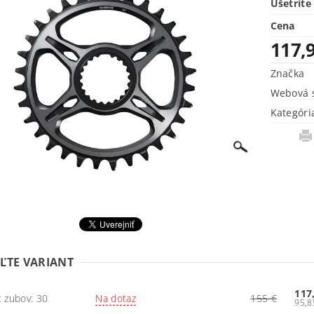
Ušetríte
Cena
117,
Značka
Webová s
Kategóri
ĽTE VARIANT
117
 zubov: 30
Na dotaz
155 €