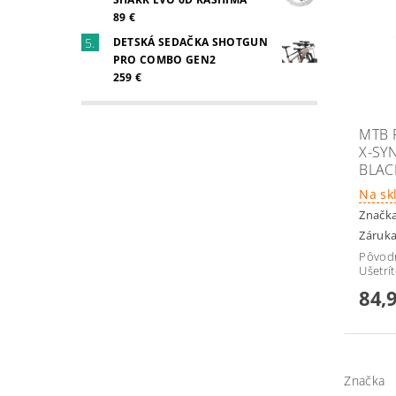
89 €
DETSKÁ SEDAČKA SHOTGUN
PRO COMBO GEN2
259 €
MTB 
X-SY
BLAC
Na sk
Značk
Záruka
Pôvod
Ušetrí
84,
Značka