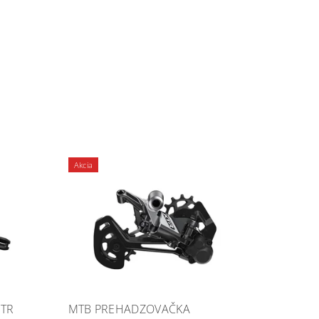
Akcia
XTR
MTB PREHADZOVAČKA