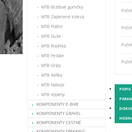
MTB Brzdové gumičky
Počet
MTB Zapletené kolesá
MTB Plášte
Počet
MTB Duše
Počet
MTB Riaditká
MTB Pedále
Počet
MTB Gripy
MTB Ráfiky
MTB Náboje
POPIS
MTB Výplety
PARAM
KOMPONENTY E-BIKE
DISKU
KOMPONENTY GRAVEL
HODN
KOMPONENTY CESTNÉ
KOMPONENTY TREKKING