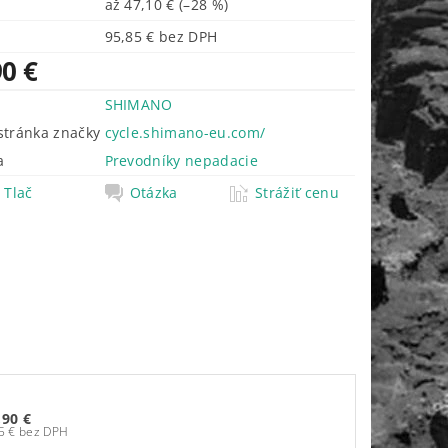
až
47,10 €
(–28 %)
95,85 € bez DPH
90 €
SHIMANO
tránka značky
cycle.shimano-eu.com/
a
Prevodníky nepadacie
Tlač
Otázka
Strážiť cenu
,90 €
95,85 € bez DPH