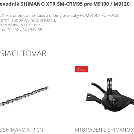
evodník SHIMANO XTR SM-CRM95 pre M9100 / M9120
k XTR s priamou montážou určený pre kľuky FC-M9100 / FC-M9120.
 profil zubov vyvinutý pre MTB.
e systémy 1x11 a 1x12
v: 30 / 32 / 34 / 36 / 38
SIACI TOVAR
Akcia
Z SHIMANO XTR CN-
MTB RADENIE SHIMANO 