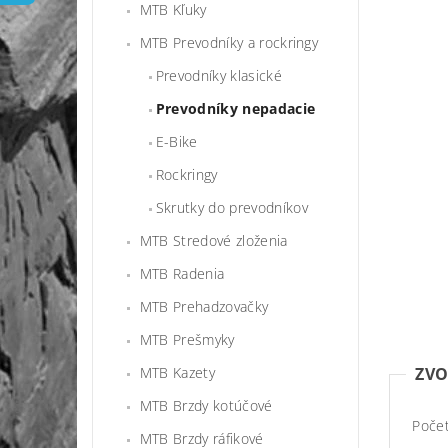
MTB Kľuky
MTB Prevodníky a rockringy
Prevodníky klasické
Prevodníky nepadacie
E-Bike
Rockringy
Skrutky do prevodníkov
MTB Stredové zloženia
MTB Radenia
MTB Prehadzovačky
MTB Prešmyky
MTB Kazety
ZVO
MTB Brzdy kotúčové
Počet
MTB Brzdy ráfikové