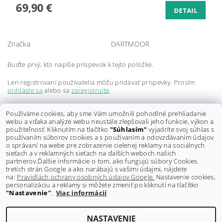
69,90 €
DETAIL
Značka
DARTMOOR
Buďte prvý, kto napíše príspevok k tejto položke.
Len registrovaní používatelia môžu pridávať príspevky. Prosím
prihláste sa
alebo sa
zaregistrujte
.
Buďte prvý, kto napíše príspevok k tejto položke.
Používáme cookies, aby sme Vám umožnili pohodlné prehliadanie
webu a vďaka analýze webu neustále zlepšovali jeho funkcie, výkon a
Len registrovaní používatelia môžu pridávať hodnotenie. Prosím
použiteľnosť. Kliknutím na tlačítko
"Súhlasím"
vyjadríte svoj súhlas s
prihláste sa
alebo sa
zaregistrujte
.
používaním súborov cookies a s používaním a odovzdávaním údajov
o správaní na webe pre zobrazenie cielenej reklamy na sociálnych
sieťach a v reklamných sieťach na ďalších weboch našich
partnerov.
Ďalšie informácie o tom, ako fungujú súbory Cookies
tretích strán Google a ako narábajú s vašimi údajmi, nájdete
na:
Pravidlách ochrany osobných údajov Google.
Nastavenie cookies,
personalizáciu a reklamy si môžete zmeniť po kliknutí na tlačítko
"Nastavenie"
.
Viac informácií
Shoptet.sk
NASTAVENIE