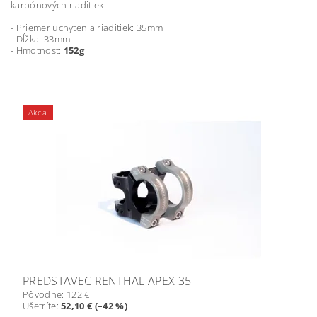
karbónových riaditiek.
- Priemer uchytenia riaditiek: 35mm
- Dĺžka: 33mm
- Hmotnosť:
152g
Akcia
PREDSTAVEC RENTHAL APEX 35
Pôvodne:
122 €
Ušetríte
:
52,10 € (–42 %)