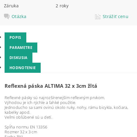
Záruka
2 roky
Otázka
Strážiť cenu
POPIS
PARAMETRE
DISKUSIA
HODNOTENIE
Reflexná páska ALTIMA 32 x 3cm žltá
Reflexné pásky sú najrozšírenejším reflexným prvkom.
Výhodou je ich rýchle a ľahké použitie.
Jednoducho sa sami ovinú okolo ruky, nohy, rámu bicykla, kočiara,
kabelky apod.
Veľmi obľúbené sú u detí.
Spĺňa normu EN 13356
Rozmer 32 x 3 cm
Farba žltá