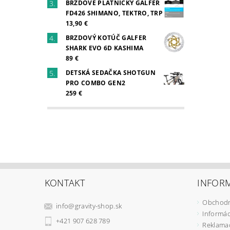
BRZDOVÉ PLATNIČKY GALFER
FD426 SHIMANO, TEKTRO, TRP
13,90 €
BRZDOVÝ KOTÚČ GALFER
SHARK EVO 6D KASHIMA
89 €
DETSKÁ SEDAČKA SHOTGUN
PRO COMBO GEN2
259 €
KONTAKT
INFORM
Obchodn
info
@
gravity-shop.sk
Informác
+421 907 628 789
Reklama