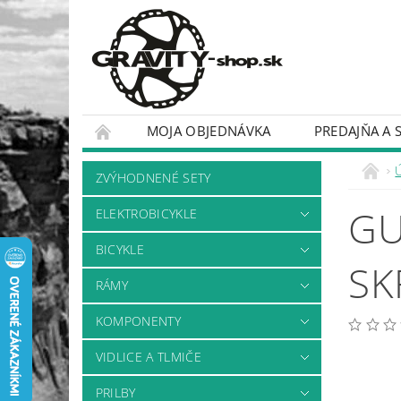
MOJA OBJEDNÁVKA
PREDAJŇA A 
BICYKLE
RÁMY
ZVÝHODNENÉ SETY
GU
ELEKTROBICYKLE
BICYKLE
SK
RÁMY
KOMPONENTY
VIDLICE A TLMIČE
PRILBY