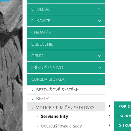
OKULIARE
RUKAVICE
CHRÁNIČE
OBLEČENIE
OBUV
PRÍSLUŠENSTVO
ÚDRŽBA BICYKLA
BEZDUŠOVÉ SYSTÉMY
BRZDY
POPIS
VIDLICE / TLMIČE / SEDLOVKY
Servisné kity
PARAM
Odvzdušňovacie sady
DISKU