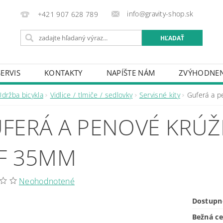
info@gravity-shop.sk
+421 907 628 789
SERVIS
KONTAKTY
NAPÍŠTE NÁM
ZVÝHODNEN
Údržba bicykla
Vidlice / tlmiče / sedlovky
Servisné kity
Guferá a 
FERÁ A PENOVÉ KRÚŽ
F 35MM
Neohodnotené
Dostupn
Bežná c