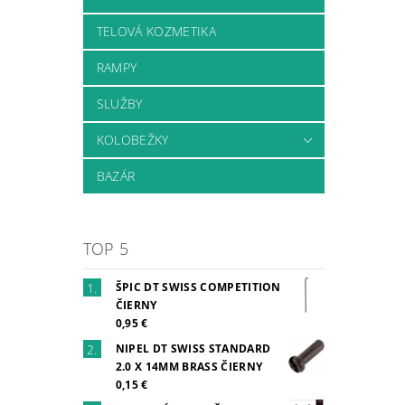
TELOVÁ KOZMETIKA
RAMPY
SLUŽBY
KOLOBEŽKY
BAZÁR
TOP 5
ŠPIC DT SWISS COMPETITION
ČIERNY
0,95 €
NIPEL DT SWISS STANDARD
2.0 X 14MM BRASS ČIERNY
0,15 €