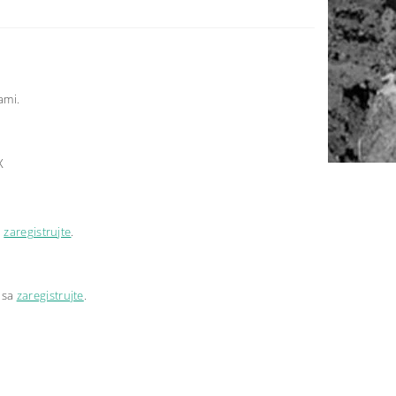
ami.
X
a
zaregistrujte
.
 sa
zaregistrujte
.