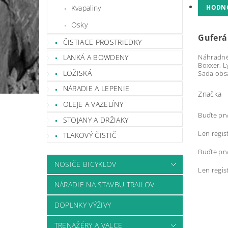
Kvapaliny
HODN
Osky
Guferá
ČISTIACE PROSTRIEDKY
Náhradné
LANKÁ A BOWDENY
Boxxer, Ly
LOŽISKÁ
Sada obsa
NÁRADIE A LEPENIE
Značka
OLEJE A VAZELÍNY
Buďte prv
STOJANY A DRŽIAKY
Len regis
TLAKOVÝ ČISTIČ
Buďte prv
NOSIČE BICYKLOV
Len regis
NÁRADIE NA STAVBU TRAILOV
DOPLNKY VÝŽIVY
TRENAŽÉRY A VALCE