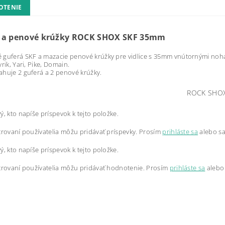
OTENIE
 a penové krúžky ROCK SHOX SKF 35mm
 guferá SKF a mazacie penové krúžky pre vidlice s 35mm vnútornými noh
rik, Yari, Pike, Domain.
huje 2 guferá a 2 penové krúžky.
ROCK SHO
ý, kto napíše príspevok k tejto položke.
trovaní používatelia môžu pridávať príspevky. Prosím
prihláste sa
alebo s
ý, kto napíše príspevok k tejto položke.
trovaní používatelia môžu pridávať hodnotenie. Prosím
prihláste sa
alebo